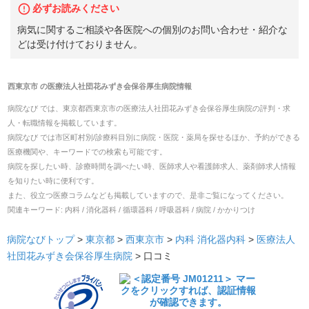
必ずお読みください
病気に関するご相談や各医院への個別のお問い合わせ・紹介な
どは受け付けておりません。
西東京市
の
医療法人社団花みずき会保谷厚生病院
情報
病院なび では、
東京都
西東京市
の
医療法人社団花みずき会保谷厚生病院
の
評判・求
人・転職
情報を掲載しています。
病院なび では市区町村別/診療科目別に病院・医院・薬局を探せるほか、予約ができる
医療機関や、キーワードでの検索も可能です。
病院を探したい時、診療時間を調べたい時、医師求人や看護師求人、薬剤師求人情報
を知りたい時に便利です。
また、役立つ医療コラムなども掲載していますので、是非ご覧になってください。
関連キーワード:
内科 / 消化器科 / 循環器科 / 呼吸器科 / 病院 / かかりつけ
病院なびトップ
>
東京都
>
西東京市
>
内科
消化器内科
>
医療法人
社団花みずき会保谷厚生病院
>
口コミ