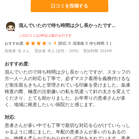
口コミを投稿する
混んでいたので待ち時間は少し長かったです...
この口コミは1年以上前のものです
4
おすすめ度:
[
対応:
5
清潔感:
5
待ち時間:
3
]
投稿者: 塩 さん
受診者: 本人 (女性・ 20代)
受診時期: 2014年
おすすめ度
:
混んでいたので待ち時間は少し長かったですが、スタッフの
方一人一人の対応も丁寧で、必ずマスク着用を義務付けるな
ど衛生面もきちんと管理されている印象を受けました。血液
検査の際、極度の注射嫌いの私を気遣って針の太さを変えて
くださり、とても助かりました。お年寄りの患者さんが多
く、地域に根差したいい病院だと感じます。
対応
:
患者さんが多い中でも丁寧で親切な対応を心がけていらっし
ゃるように感じました。年配の患者さんが多いのもあるの
か、物腰も柔らかでわかりやすい応対をされています。患者