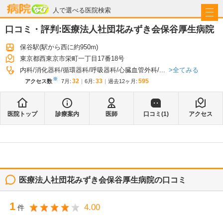
病院なび
人で選べる医院検索
口コミ・評判:
医療法人社団花みずき会保谷厚生病院
保谷駅
(駅から
西に約950m
)
東京都西東京市栄町一丁目17番18号
全てみる
内科
消化器科
循環器科
呼吸器科
心臓血管外科
...
※
32
33
595
アクセス数
7月
:
6月
:
過去12ヶ月:
医院トップ
診療案内
医師
口コミ(
1
)
アクセス
医療法人社団花みずき会保谷厚生病院
の口コミ
1
4.00
件