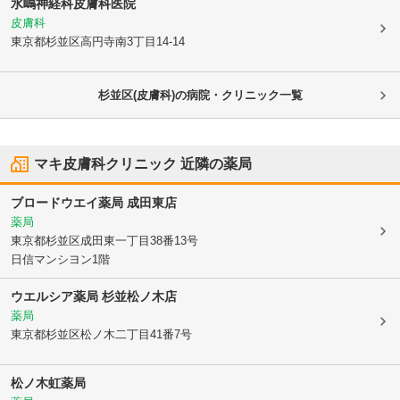
水嶋神経科皮膚科医院
皮膚科
東京都杉並区
高円寺南3丁目14-14
杉並区(皮膚科)の病院・クリニック一覧
マキ皮膚科クリニック
近隣の薬局
ブロードウエイ薬局 成田東店
薬局
東京都杉並区
成田東一丁目38番13号
日信マンシヨン1階
ウエルシア薬局 杉並松ノ木店
薬局
東京都杉並区
松ノ木二丁目41番7号
松ノ木虹薬局