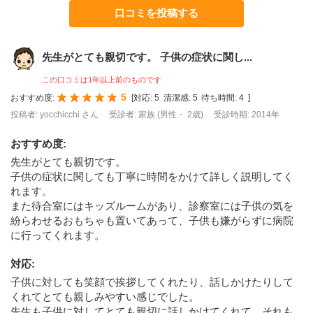
口コミを投稿する
先生がとても親切です。 子供の症状に関し...
この口コミは1年以上前のものです
5
おすすめ度:
[
対応:
5
清潔感:
5
待ち時間:
4
]
投稿者: yocchicchi さん
受診者: 家族 (男性・ 2歳)
受診時期: 2014年
おすすめ度
:
先生がとても親切です。
子供の症状に関しても丁寧に時間をかけて詳しく説明してく
れます。
また待合室にはキッズルームがあり、診察室には子供の気を
紛らわせるおもちゃも置いてあって、子供も嫌がらずに病院
に行ってくれます。
対応
:
子供に対しても笑顔で挨拶してくれたり、話しかけたりして
くれてとても親しみやすい感じでした。
先生も子供に対してとても親切に話しかけてくれて、それも