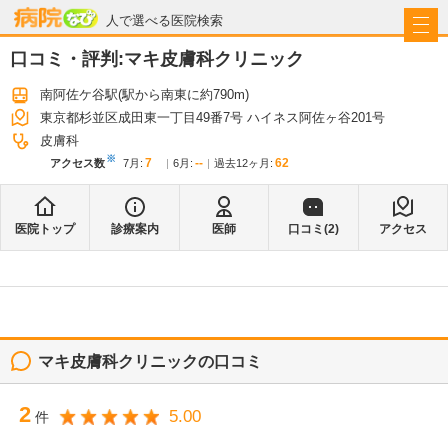
病院なび
人で選べる医院検索
口コミ・評判:
マキ皮膚科クリニック
南阿佐ケ谷駅
(駅から
南東に約790m
)
東京都杉並区成田東一丁目49番7号 ハイネス阿佐ヶ谷201号
皮膚科
※
7
--
62
アクセス数
7月
:
6月
:
過去12ヶ月:
医院トップ
診療案内
医師
口コミ(
2
)
アクセス
マキ皮膚科クリニック
の口コミ
2
5.00
件