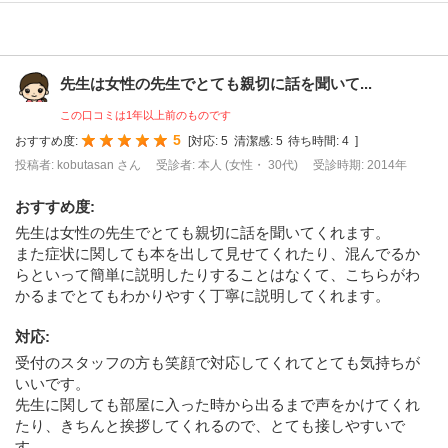
先生は女性の先生でとても親切に話を聞いて...
この口コミは1年以上前のものです
5
おすすめ度:
[
対応:
5
清潔感:
5
待ち時間:
4
]
投稿者: kobutasan さん
受診者: 本人 (女性・ 30代)
受診時期: 2014年
おすすめ度
:
先生は女性の先生でとても親切に話を聞いてくれます。
また症状に関しても本を出して見せてくれたり、混んでるか
らといって簡単に説明したりすることはなくて、こちらがわ
かるまでとてもわかりやすく丁寧に説明してくれます。
対応
:
受付のスタッフの方も笑顔で対応してくれてとても気持ちが
いいです。
先生に関しても部屋に入った時から出るまで声をかけてくれ
たり、きちんと挨拶してくれるので、とても接しやすいで
す。