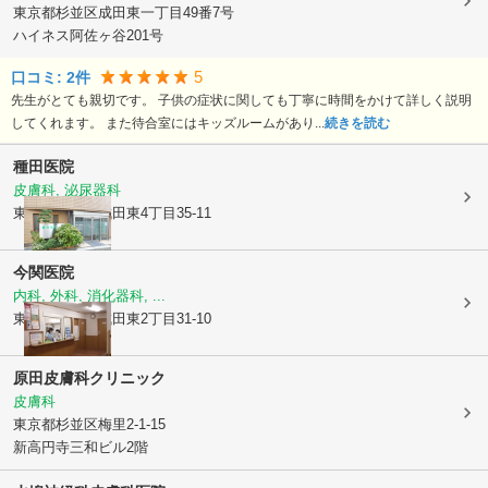
東京都杉並区
成田東一丁目49番7号
ハイネス阿佐ヶ谷201号
5
口コミ:
2
件
先生がとても親切です。 子供の症状に関しても丁寧に時間をかけて詳しく説明
してくれます。 また待合室にはキッズルームがあり...
続きを読む
種田医院
皮膚科, 泌尿器科
東京都杉並区
成田東4丁目35-11
今関医院
内科, 外科, 消化器科, ...
東京都杉並区
成田東2丁目31-10
原田皮膚科クリニック
皮膚科
東京都杉並区
梅里2-1-15
新高円寺三和ビル2階