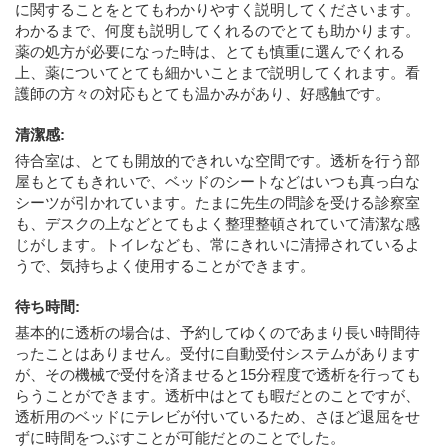
に関することをとてもわかりやすく説明してくださいます。
わかるまで、何度も説明してくれるのでとても助かります。
薬の処方が必要になった時は、とても慎重に選んでくれる
上、薬についてとても細かいことまで説明してくれます。看
護師の方々の対応もとても温かみがあり、好感触です。
清潔感
:
待合室は、とても開放的できれいな空間です。透析を行う部
屋もとてもきれいで、ベッドのシートなどはいつも真っ白な
シーツが引かれています。たまに先生の問診を受ける診察室
も、デスクの上などとてもよく整理整頓されていて清潔な感
じがします。トイレなども、常にきれいに清掃されているよ
うで、気持ちよく使用することができます。
待ち時間
:
基本的に透析の場合は、予約してゆくのであまり長い時間待
ったことはありません。受付に自動受付システムがあります
が、その機械で受付を済ませると15分程度で透析を行っても
らうことができます。透析中はとても暇だとのことですが、
透析用のベッドにテレビが付いているため、さほど退屈をせ
ずに時間をつぶすことが可能だとのことでした。