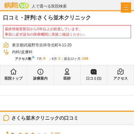
病院なび
人で選べる医院検索
口コミ・評判:
さくら並木クリニック
最終情報更新日から5年以上が経過しています。
事前に必ず該当の医療機関に直接ご確認ください。
東京都武蔵野市吉祥寺北町4-11-20
内科
皮膚科
※
9
2
109
アクセス数
7月
:
6月
:
過去12ヶ月:
医院トップ
診療案内
医師
口コミ(
1
)
アクセス
さくら並木クリニック
の口コミ
1