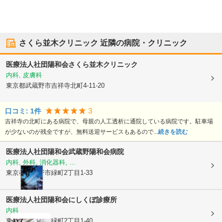
さくら並木クリニック
近隣の病院・クリニック
医療法人社団陽和会
さくら並木クリニック
内科, 皮膚科
東京都武蔵野市
吉祥寺北町4-11-20
3
口コミ:
1
件
吉祥寺の北町にある病院で、母親の人工透析に通院している病院です。駐車場
が少ないのが残全ですが、無料送迎サービスもあるので...
続きを読む
医療法人社団陽和会
武蔵野陽和会病院
内科, 外科, 消化器科, ...
東京都武蔵野市
緑町2丁目1-33
医療法人社団陽和会
にしくぼ診療所
内科
東京都武蔵野市
緑町2丁目1-40