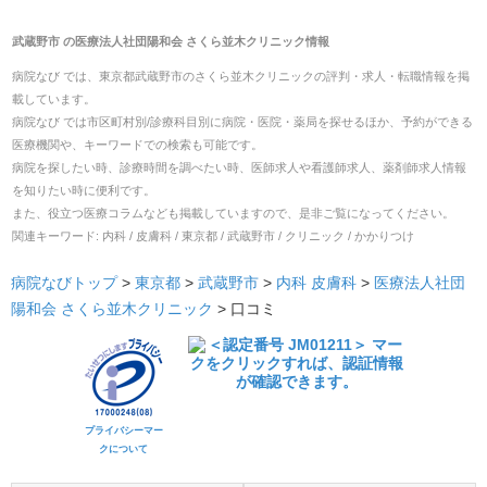
武蔵野市
の
医療法人社団陽和会 さくら並木クリニック
情報
病院なび では、
東京都
武蔵野市
の
さくら並木クリニック
の
評判・求人・転職
情報を掲
載しています。
病院なび では市区町村別/診療科目別に病院・医院・薬局を探せるほか、予約ができる
医療機関や、キーワードでの検索も可能です。
病院を探したい時、診療時間を調べたい時、医師求人や看護師求人、薬剤師求人情報
を知りたい時に便利です。
また、役立つ医療コラムなども掲載していますので、是非ご覧になってください。
関連キーワード:
内科 / 皮膚科 / 東京都 / 武蔵野市 / クリニック / かかりつけ
病院なびトップ
>
東京都
>
武蔵野市
>
内科
皮膚科
>
医療法人社団
陽和会 さくら並木クリニック
>
口コミ
プライバシーマー
クについて