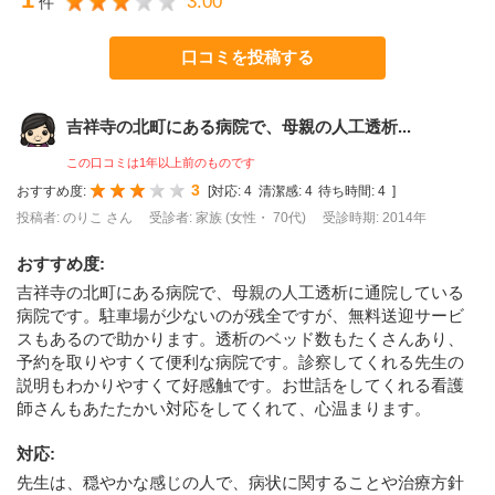
3.00
件
口コミを投稿する
吉祥寺の北町にある病院で、母親の人工透析...
この口コミは1年以上前のものです
3
おすすめ度:
[
対応:
4
清潔感:
4
待ち時間:
4
]
投稿者: のりこ さん
受診者: 家族 (女性・ 70代)
受診時期: 2014年
おすすめ度
:
吉祥寺の北町にある病院で、母親の人工透析に通院している
病院です。駐車場が少ないのが残全ですが、無料送迎サービ
スもあるので助かります。透析のベッド数もたくさんあり、
予約を取りやすくて便利な病院です。診察してくれる先生の
説明もわかりやすくて好感触です。お世話をしてくれる看護
師さんもあたたかい対応をしてくれて、心温まります。
対応
:
先生は、穏やかな感じの人で、病状に関することや治療方針