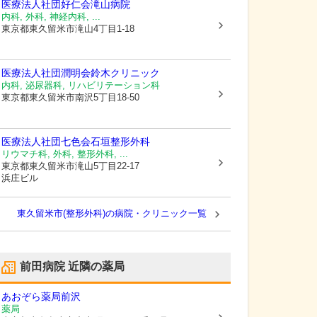
医療法人社団好仁会
滝山病院
内科, 外科, 神経内科, ...
東京都東久留米市
滝山4丁目1-18
医療法人社団潤明会
鈴木クリニック
内科, 泌尿器科, リハビリテーション科
東京都東久留米市
南沢5丁目18-50
医療法人社団七色会
石垣整形外科
リウマチ科, 外科, 整形外科, ...
東京都東久留米市
滝山5丁目22-17
浜庄ビル
東久留米市(整形外科)の病院・クリニック一覧
前田病院
近隣の薬局
あおぞら薬局前沢
薬局