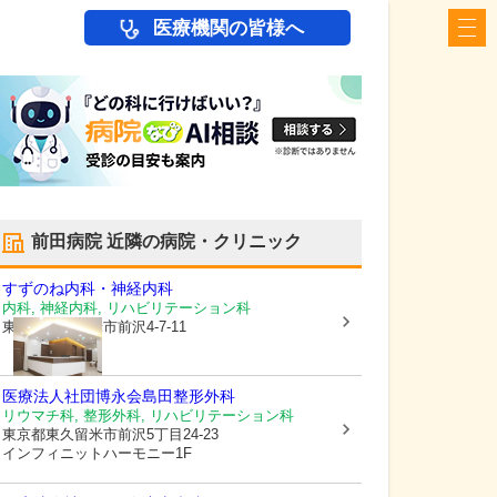
医療機関の皆様へ
前田病院
近隣の病院・クリニック
すずのね内科・神経内科
内科, 神経内科, リハビリテーション科
東京都東久留米市
前沢4-7-11
医療法人社団博永会
島田整形外科
リウマチ科, 整形外科, リハビリテーション科
東京都東久留米市
前沢5丁目24-23
インフィニットハーモニー1F