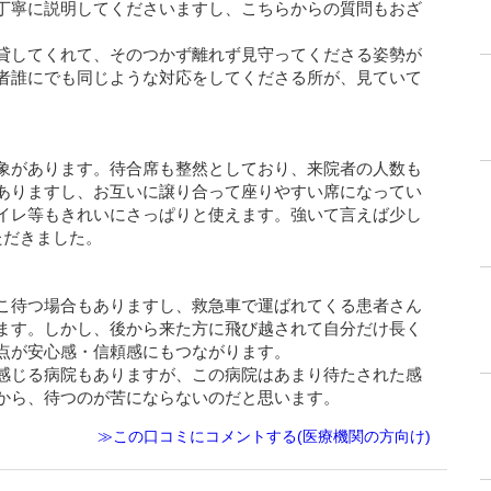
丁寧に説明してくださいますし、こちらからの質問もおざ
貸してくれて、そのつかず離れず見守ってくださる姿勢が
者誰にでも同じような対応をしてくださる所が、見ていて
象があります。待合席も整然としており、来院者の人数も
ありますし、お互いに譲り合って座りやすい席になってい
イレ等もきれいにさっぱりと使えます。強いて言えば少し
ただきました。
こ待つ場合もありますし、救急車で運ばれてくる患者さん
ます。しかし、後から来た方に飛び越されて自分だけ長く
点が安心感・信頼感にもつながります。
感じる病院もありますが、この病院はあまり待たされた感
から、待つのが苦にならないのだと思います。
≫この口コミにコメントする(医療機関の方向け)