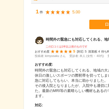
1
5.00
件
口
時間外の緊急にも対応してくれる、地域の
この口コミは1年以上前のものです
5
おすすめ度:
[
対応:
5
清潔感:
4
待ち時
投稿者: kimyusaku さん
受診者: 本人 (女性・ 40代)
おすすめ度
:
時間外の緊急にも対応してくれる、地域の大
休日の激しいスポーツの際靭帯を切ってしま
急に対応してもらい、本当に助かりました。
その後入院となりましたが、入院中も適切に
た。最新のMRI等の素晴らしい機材もある
ます。
対応
: