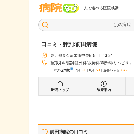
病院なび
人で選べる医院検索
口コミ・評判:
前田病院
東京都東久留米市中央町5丁目13-34
整形外科
脳神経外科
救急科
麻酔科
リハビリテ
※
31
53
677
アクセス数
7月
:
6月
:
過去12ヶ月:
医院トップ
診療案内
前田病院
の口コミ