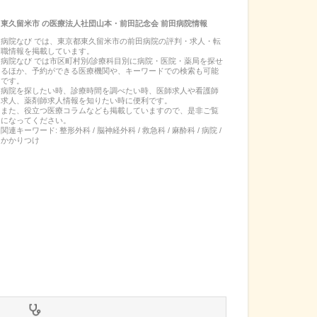
東久留米市
の
医療法人社団山本・前田記念会 前田病院
情報
病院なび では、
東京都
東久留米市
の
前田病院
の
評判・求人・転
職
情報を掲載しています。
病院なび では市区町村別/診療科目別に病院・医院・薬局を探せ
るほか、予約ができる医療機関や、キーワードでの検索も可能
です。
病院を探したい時、診療時間を調べたい時、医師求人や看護師
求人、薬剤師求人情報を知りたい時に便利です。
また、役立つ医療コラムなども掲載していますので、是非ご覧
になってください。
関連キーワード:
整形外科 / 脳神経外科 / 救急科 / 麻酔科 / 病院 /
かかりつけ