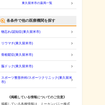
東久留米市
の薬局一覧
各条件で他の医療機関を探す
物忘れ/認知症
(
東久留米市
)
リウマチ
(
東久留米市
)
骨粗鬆症
(
東久留米市
)
脳ドック
(
東久留米市
)
スポーツ整形外科/スポーツクリニック
(
東久留米
市
)
《掲載している情報についてのご注意》
掲載している各種情報は、ミーカンパニー株式