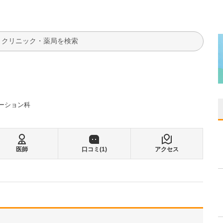
検索
ーション科
医師
口コミ(
1
)
アクセス