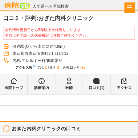
病院なび
人で選べる医院検索
口コミ・評判:
おぎた内科クリニック
最終情報更新日から5年以上が経過しています。
事前に必ず該当の医療機関に直接ご確認ください。
保谷駅
(駅から
南西に約430m
)
東京都西東京市東町2丁目14-12
内科
アレルギー科
循環器科
※
1
3
96
アクセス数
7月
:
6月
:
過去12ヶ月:
医院トップ
診療案内
医師
口コミ(
1
)
アクセス
おぎた内科クリニック
の口コミ