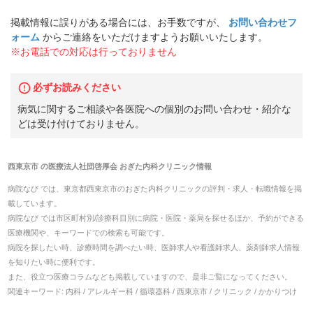
掲載情報に誤りがある場合には、お手数ですが、
お問い合わせフ
ォーム
からご連絡をいただけますようお願いいたします。
※お電話での対応は行っておりません
必ずお読みください
病気に関するご相談や各医院への個別のお問い合わせ・紹介な
どは受け付けておりません。
西東京市
の
医療法人社団啓厚会 おぎた内科クリニック
情報
病院なび では、
東京都
西東京市
の
おぎた内科クリニック
の
評判・求人・転職
情報を掲
載しています。
病院なび では市区町村別/診療科目別に病院・医院・薬局を探せるほか、予約ができる
医療機関や、キーワードでの検索も可能です。
病院を探したい時、診療時間を調べたい時、医師求人や看護師求人、薬剤師求人情報
を知りたい時に便利です。
また、役立つ医療コラムなども掲載していますので、是非ご覧になってください。
関連キーワード:
内科 / アレルギー科 / 循環器科 / 西東京市 / クリニック / かかりつけ