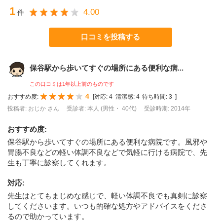
1
4.00
件
口コミを投稿する
保谷駅から歩いてすぐの場所にある便利な病...
この口コミは1年以上前のものです
4
おすすめ度:
[
対応:
4
清潔感:
4
待ち時間:
3
]
投稿者: おじか さん
受診者: 本人 (男性・ 40代)
受診時期: 2014年
おすすめ度
:
保谷駅から歩いてすぐの場所にある便利な病院です。風邪や
胃腸不良などの軽い体調不良などで気軽に行ける病院で、先
生も丁寧に診察してくれます。
対応
:
先生はとてもまじめな感じで、軽い体調不良でも真剣に診察
してくださいます。いつも的確な処方やアドバイスをくださ
るので助かっています。