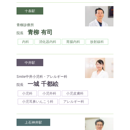
十条駅
青柳診療所
青柳 有司
院長
内科
消化器内科
胃腸内科
放射線科
中井駅
Smile中井小児科・アレルギー科
一城 千都絵
院長
小児科
小児外科
小児皮膚科
小児耳鼻いんこう科
アレルギー科
上石神井駅