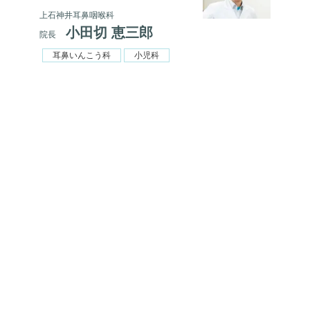
上石神井耳鼻咽喉科
小田切 恵三郎
院長
耳鼻いんこう科
小児科