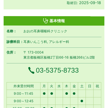
2025-09-18
取材日:
基本情報
名称：
おおの耳鼻咽喉科クリニック
診療科目：
耳鼻いんこう科, アレルギー科
住所：
〒 173-0004
東京都板橋区板橋2丁目66-16 板橋266ビル2階
電話番号
03-5375-8733
月曜日
火曜日
水曜日
木曜日
金曜日
土曜日
日曜日
祝日
外来受付時間
月
火
水
木
金
土
日
祝
9:00～11:45
●
●
●
●
9:00～12:45
●