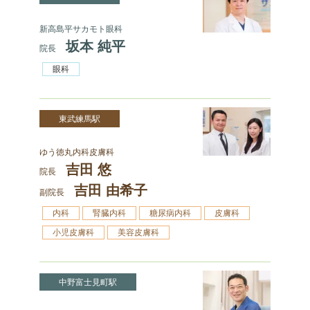
新高島平サカモト眼科
坂本 純平
院長
眼科
東武練馬駅
ゆう徳丸内科皮膚科
吉田 悠
院長
吉田 由希子
副院長
内科
腎臓内科
糖尿病内科
皮膚科
小児皮膚科
美容皮膚科
中野富士見町駅