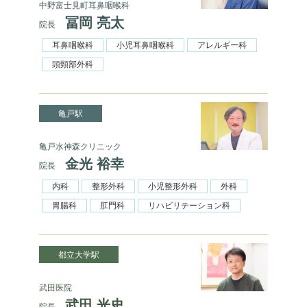
中野富士見町耳鼻咽喉科
冨岡 亮太
院長
耳鼻咽喉科
小児耳鼻咽喉科
アレルギー科
頭頸部外科
亀戸駅
亀戸水神森クリニック
金光 裕幸
院長
内科
整形外科
小児整形外科
外科
胃腸科
肛門科
リハビリテーション科
都立大学駅
武田医院
武田 光史
院長