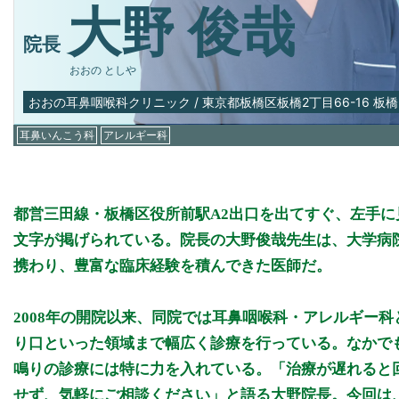
大野 俊哉
院長
おおの としや
おおの耳鼻咽喉科クリニック
/
東京都板橋区板橋2丁目66-16 板橋
耳鼻いんこう科
アレルギー科
都営三田線・板橋区役所前駅A2出口を出てすぐ、左手に
文字が掲げられている。院長の大野俊哉先生は、大学病
携わり、豊富な臨床経験を積んできた医師だ。
2008年の開院以来、同院では耳鼻咽喉科・アレルギー
り口といった領域まで幅広く診療を行っている。なかで
鳴りの診療には特に力を入れている。「治療が遅れると
せず、気軽にご相談ください」と語る大野院長。今回は