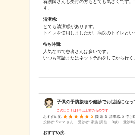
看護師さんも受付の方もとても気さくです。
す。
清潔感
:
とても清潔感があります。
トイレを使用しましたが、病院のトイレとい
待ち時間
:
人気なので患者さんは多いです。
いつも電話またはネット予約をしてから行く
子供の予防接種や健診でお世話になってい
この口コミは1年以上前のものです
5
おすすめ度:
[
対応:
5
清潔感:
5
待ち時
投稿者: Sママ さん
受診者: 家族 (男性・ 0歳)
受診時期
おすすめ度
: