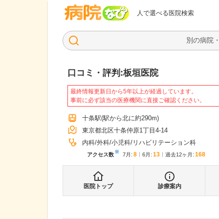
病院なび
人で選べる医院検索
口コミ・評判:
板垣医院
最終情報更新日から5年以上が経過しています。
事前に必ず該当の医療機関に直接ご確認ください。
十条駅
(駅から
北に約290m
)
東京都北区十条仲原1丁目4-14
内科
外科
小児科
リハビリテーション科
※
8
13
168
アクセス数
7月
:
6月
:
過去12ヶ月:
医院トップ
診療案内