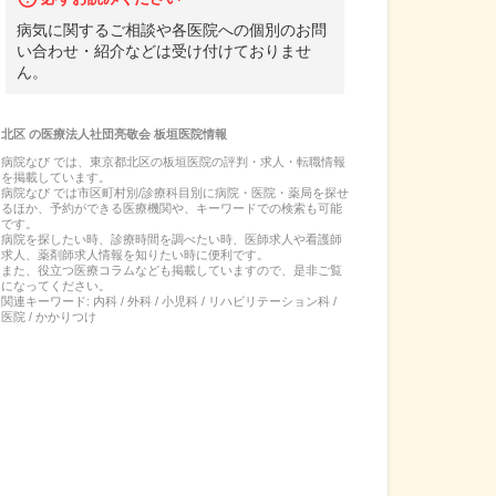
病気に関するご相談や各医院への個別のお問
い合わせ・紹介などは受け付けておりませ
ん。
北区
の
医療法人社団亮敬会 板垣医院
情報
病院なび では、
東京都
北区
の
板垣医院
の
評判・求人・転職
情報
を掲載しています。
病院なび では市区町村別/診療科目別に病院・医院・薬局を探せ
るほか、予約ができる医療機関や、キーワードでの検索も可能
です。
病院を探したい時、診療時間を調べたい時、医師求人や看護師
求人、薬剤師求人情報を知りたい時に便利です。
また、役立つ医療コラムなども掲載していますので、是非ご覧
になってください。
関連キーワード:
内科 / 外科 / 小児科 / リハビリテーション科 /
医院 / かかりつけ