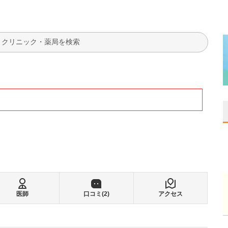
検索
医師
口コミ(
2
)
アクセス