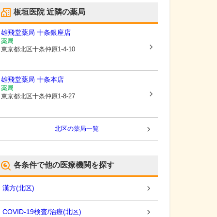
板垣医院
近隣の薬局
雄飛堂薬局 十条銀座店
薬局
東京都北区
十条仲原1-4-10
雄飛堂薬局 十条本店
薬局
東京都北区
十条仲原1-8-27
北区
の薬局一覧
各条件で他の医療機関を探す
漢方
(
北区
)
COVID-19検査/治療
(
北区
)