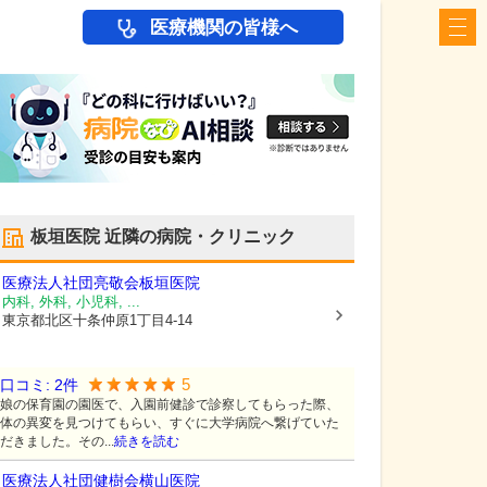
医療機関の皆様へ
板垣医院
近隣の病院・クリニック
医療法人社団亮敬会
板垣医院
内科, 外科, 小児科, ...
東京都北区
十条仲原1丁目4-14
5
口コミ:
2
件
娘の保育園の園医で、入園前健診で診察してもらった際、
体の異変を見つけてもらい、すぐに大学病院へ繋げていた
だきました。その...
続きを読む
医療法人社団健樹会
横山医院