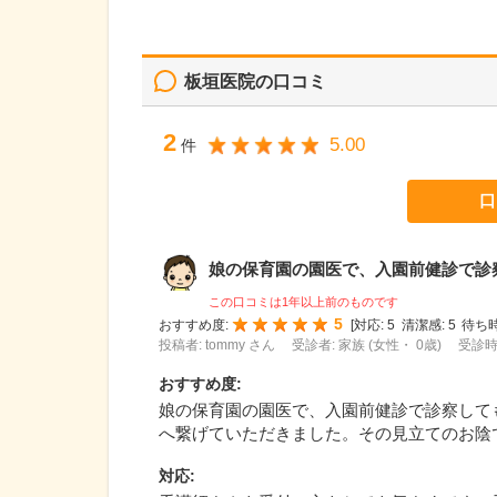
板垣医院
の口コミ
2
5.00
件
口
娘の保育園の園医で、入園前健診で診察し
この口コミは1年以上前のものです
5
おすすめ度:
[
対応:
5
清潔感:
5
待ち時
投稿者: tommy さん
受診者: 家族 (女性・ 0歳)
受診時期
おすすめ度
:
娘の保育園の園医で、入園前健診で診察して
へ繋げていただきました。その見立てのお陰
対応
: