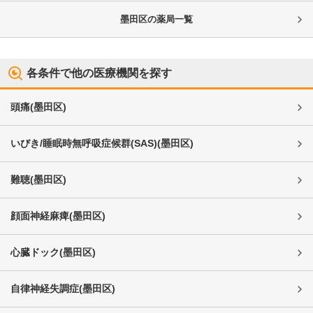
墨田区
の薬局一覧
各条件で他の医療機関を探す
頭痛
(
墨田区
)
いびき/睡眠時無呼吸症候群(SAS)
(
墨田区
)
難聴
(
墨田区
)
顔面神経麻痺
(
墨田区
)
心臓ドック
(
墨田区
)
自律神経失調症
(
墨田区
)