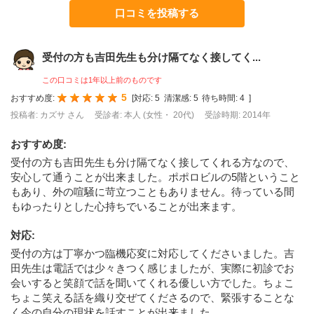
口コミを投稿する
受付の方も吉田先生も分け隔てなく接してく...
この口コミは1年以上前のものです
5
おすすめ度:
[
対応:
5
清潔感:
5
待ち時間:
4
]
投稿者: カズサ さん
受診者: 本人 (女性・ 20代)
受診時期: 2014年
おすすめ度
:
受付の方も吉田先生も分け隔てなく接してくれる方なので、
安心して通うことが出来ました。ポポロビルの5階ということ
もあり、外の喧騒に苛立つこともありません。待っている間
もゆったりとした心持ちでいることが出来ます。
対応
:
受付の方は丁寧かつ臨機応変に対応してくださいました。吉
田先生は電話では少々きつく感じましたが、実際に初診でお
会いすると笑顔で話を聞いてくれる優しい方でした。ちょこ
ちょこ笑える話を織り交ぜてくださるので、緊張することな
く今の自分の現状を話すことが出来ました。