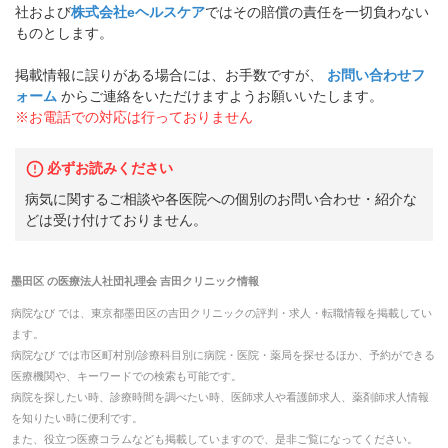
社および
株式会社eヘルスケア
ではその賠償の責任を一切負わない
ものとします。
掲載情報に誤りがある場合には、お手数ですが、
お問い合わせフ
ォーム
からご連絡をいただけますようお願いいたします。
※お電話での対応は行っておりません
必ずお読みください
病気に関するご相談や各医院への個別のお問い合わせ・紹介な
どは受け付けておりません。
墨田区
の
医療法人社団礼理会 吉田クリニック
情報
病院なび では、
東京都
墨田区
の
吉田クリニック
の
評判・求人・転職
情報を掲載してい
ます。
病院なび では市区町村別/診療科目別に病院・医院・薬局を探せるほか、予約ができる
医療機関や、キーワードでの検索も可能です。
病院を探したい時、診療時間を調べたい時、医師求人や看護師求人、薬剤師求人情報
を知りたい時に便利です。
また、役立つ医療コラムなども掲載していますので、是非ご覧になってください。