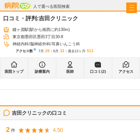
病院なび
人で選べる医院検索
口コミ・評判:
吉田クリニック
鐘ヶ淵駅
(駅から
南西に約130m
)
東京都墨田区墨田3丁目30-8
神経内科
脳神経外科
耳鼻いんこう科
※
20
32
513
アクセス数
7月
:
6月
:
過去12ヶ月:
医院トップ
診療案内
医師
口コミ(
2
)
アクセス
吉田クリニック
の口コミ
2
4.50
件