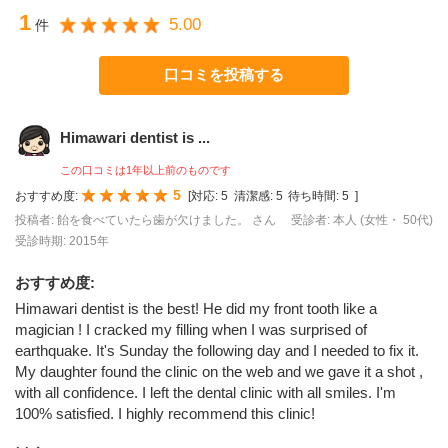
1
5.00
件
口コミを投稿する
Himawari dentist is ...
この口コミは1年以上前のものです
5
おすすめ度:
[
対応:
5
清潔感:
5
待ち時間:
5
]
投稿者: 飴を食べていたら歯が欠けました。 さん
受診者: 本人 (女性・ 50代)
受診時期: 2015年
おすすめ度
:
Himawari dentist is the best! He did my front tooth like a
magician ! I cracked my filling when I was surprised of
earthquake. It's Sunday the following day and I needed to fix it.
My daughter found the clinic on the web and we gave it a shot ,
with all confidence. I left the dental clinic with all smiles. I'm
100% satisfied. I highly recommend this clinic!