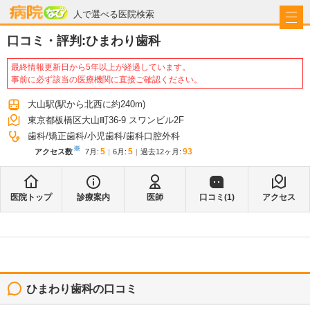
病院なび
人で選べる医院検索
口コミ・評判:
ひまわり歯科
最終情報更新日から5年以上が経過しています。
事前に必ず該当の医療機関に直接ご確認ください。
大山駅
(駅から
北西に約240m
)
東京都板橋区大山町36-9 スワンビル2F
歯科
矯正歯科
小児歯科
歯科口腔外科
※
5
5
93
アクセス数
7月
:
6月
:
過去12ヶ月:
医院トップ
診療案内
医師
口コミ(
1
)
アクセス
ひまわり歯科
の口コミ