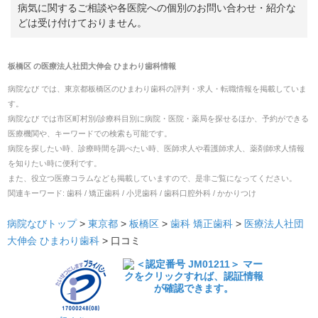
病気に関するご相談や各医院への個別のお問い合わせ・紹介な
どは受け付けておりません。
板橋区
の
医療法人社団大伸会 ひまわり歯科
情報
病院なび では、
東京都
板橋区
の
ひまわり歯科
の
評判・求人・転職
情報を掲載していま
す。
病院なび では市区町村別/診療科目別に病院・医院・薬局を探せるほか、予約ができる
医療機関や、キーワードでの検索も可能です。
病院を探したい時、診療時間を調べたい時、医師求人や看護師求人、薬剤師求人情報
を知りたい時に便利です。
また、役立つ医療コラムなども掲載していますので、是非ご覧になってください。
関連キーワード:
歯科 / 矯正歯科 / 小児歯科 / 歯科口腔外科 / かかりつけ
病院なびトップ
>
東京都
>
板橋区
>
歯科
矯正歯科
>
医療法人社団
大伸会 ひまわり歯科
>
口コミ