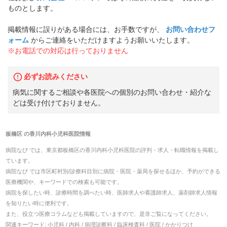
ものとします。
掲載情報に誤りがある場合には、お手数ですが、
お問い合わせフ
ォーム
からご連絡をいただけますようお願いいたします。
※お電話での対応は行っておりません
必ずお読みください
病気に関するご相談や各医院への個別のお問い合わせ・紹介な
どは受け付けておりません。
板橋区
の
香川内科小児科医院
情報
病院なび では、
東京都
板橋区
の
香川内科小児科医院
の
評判・求人・転職
情報を掲載し
ています。
病院なび では市区町村別/診療科目別に病院・医院・薬局を探せるほか、予約ができる
医療機関や、キーワードでの検索も可能です。
病院を探したい時、診療時間を調べたい時、医師求人や看護師求人、薬剤師求人情報
を知りたい時に便利です。
また、役立つ医療コラムなども掲載していますので、是非ご覧になってください。
関連キーワード:
小児科 / 内科 / 病理診断科 / 臨床検査科 / 医院 / かかりつけ