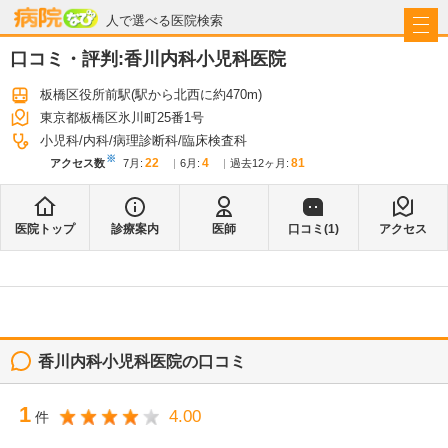
病院なび
人で選べる医院検索
口コミ・評判:
香川内科小児科医院
板橋区役所前駅
(駅から
北西に約470m
)
東京都板橋区氷川町25番1号
小児科
内科
病理診断科
臨床検査科
※
22
4
81
アクセス数
7月
:
6月
:
過去12ヶ月:
医院トップ
診療案内
医師
口コミ(
1
)
アクセス
香川内科小児科医院
の口コミ
1
4.00
件