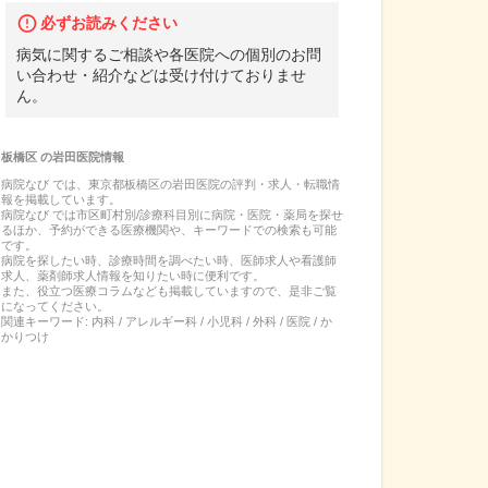
必ずお読みください
病気に関するご相談や各医院への個別のお問
い合わせ・紹介などは受け付けておりませ
ん。
板橋区
の
岩田医院
情報
病院なび では、
東京都
板橋区
の
岩田医院
の
評判・求人・転職
情
報を掲載しています。
病院なび では市区町村別/診療科目別に病院・医院・薬局を探せ
るほか、予約ができる医療機関や、キーワードでの検索も可能
です。
病院を探したい時、診療時間を調べたい時、医師求人や看護師
求人、薬剤師求人情報を知りたい時に便利です。
また、役立つ医療コラムなども掲載していますので、是非ご覧
になってください。
関連キーワード:
内科 / アレルギー科 / 小児科 / 外科 / 医院 / か
かりつけ