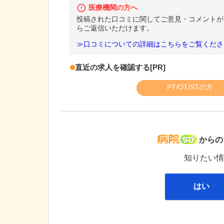
医療機関の方へ
投稿された口コミに関してご意見・コメントが
らご返信いただけます。
≫口コミについての詳細はこちらをご覧くださ
直近の求人を確認する
[PR]
PT/OT/STの方
病院な
からの
知りたい情
はい