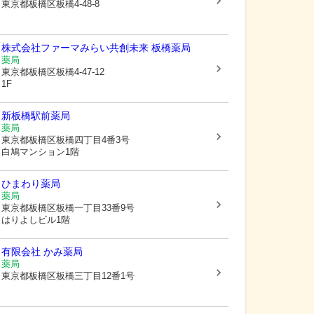
東京都板橋区
板橋4-48-8
株式会社ファーマみらい
共創未来 板橋薬局
薬局
東京都板橋区
板橋4-47-12
1F
新板橋駅前薬局
薬局
東京都板橋区
板橋四丁目4番3号
白鳩マンション1階
ひまわり薬局
薬局
東京都板橋区
板橋一丁目33番9号
はりよしビル1階
有限会社 かみ薬局
薬局
東京都板橋区
板橋三丁目12番1号