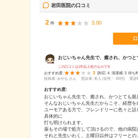
岩田医院
の口コミ
2
3.00
件
口
おじいちゃん先生で、癒され、かつとても
この口コミは1年以上前のものです
3
おすすめ度:
[
対応:
4
清潔感:
3
待ち時
投稿者: みやも さん
受診者: 本人 (女性・ 30代)
受診時
おすすめ度
:
おじいちゃん先生で、癒され、かつとても親
そんなおじいちゃん先生だからこそ、経歴を
ユーモアある方で、フレンドリーに色々と話
具体的に
打ち明けられます。
薬もその場で処方して頂けるので、他の病院
それと先生いわく、土曜日以外はフリーとの