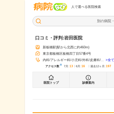
病院なび
人で選べる医院検索
口コミ・評判:
岩田医院
新板橋駅
(駅から
北西に約460m
)
東京都板橋区板橋四丁目57番4号
全
内科
アレルギー科
小児科
外科
皮膚科
...
※
13
16
197
アクセス数
7月
:
6月
:
過去12ヶ月:
医院トップ
診療案内