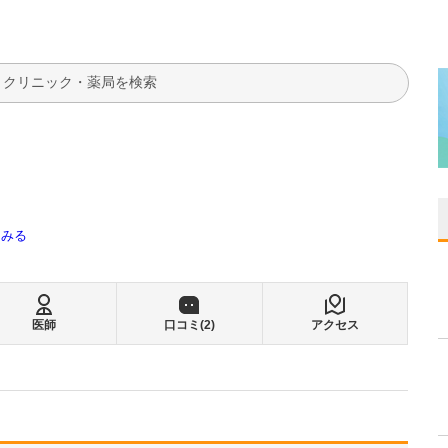
検索
てみる
医師
口コミ(
2
)
アクセス