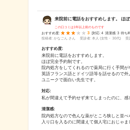
来院前に電話をおすすめします。 ほぼ完
この口コミは1年以上前のものです
3
おすすめ度:
[
対応:
4
清潔感:
3
待ち時
投稿者: かなごん さん
受診者: 本人 (女性・ 30代)
受
おすすめ度
:
来院前に電話をおすすめします。
ほぼ完全予約制です。
院内処方をしてくれるので薬局に行く手間が
英語フランス語とドイツ語等を話せるので外
ユニークで面白い先生です。
対応
:
私が間違えて予約せず来てしまったのに、感
清潔感
:
院内処方なので色んな薬がところ狭しと並べ
入り口を入るのに間違えて個人宅におじゃま