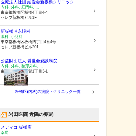
医療法人社団 紬愛会
新板橋クリニック
内科, 外科, 肛門科, ...
東京都板橋区
板橋4丁目4-4
セレブ新板橋ビル1F
新板橋冲永眼科
眼科, 小児科
東京都板橋区
板橋四丁目4番4号
セレブ新板橋ビル201
公益財団法人 愛世会
愛誠病院
内科, 外科, 整形外科, ...
東京都板橋区
加賀1丁目3-1
板橋区(内科)の病院・クリニック一覧
岩田医院
近隣の薬局
メディコ 板橋店
薬局