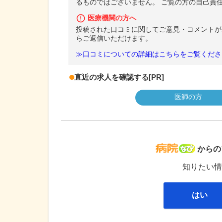
るものではございません。 ご覧の方の自己責
医療機関の方へ
投稿された口コミに関してご意見・コメントが
らご返信いただけます。
≫口コミについての詳細はこちらをご覧くださ
直近の求人を確認する
[PR]
医師の方
病院な
からの
知りたい情
はい