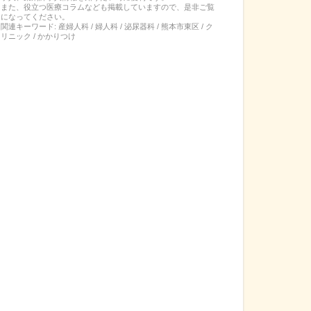
また、役立つ医療コラムなども掲載していますので、是非ご覧
になってください。
関連キーワード:
産婦人科 / 婦人科 / 泌尿器科 / 熊本市東区 / ク
リニック / かかりつけ