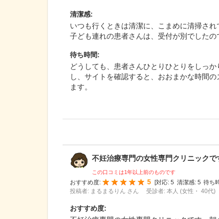
清潔感
:
いつも行くときは清潔に、こまめに清掃され
子ども連れの患者さんは、受付が別でしたの
待ち時間
:
どうしても、患者さんひとりひとりをしっか
し、サイトを確認すると、おおまかな時間の
ます。
不妊治療専門の女性専門クリニックです。
この口コミは1年以上前のものです
5
おすすめ度:
[
対応:
5
清潔感:
5
待ち時
投稿者: まるまるりん さん
受診者: 本人 (女性・ 40代)
おすすめ度
: