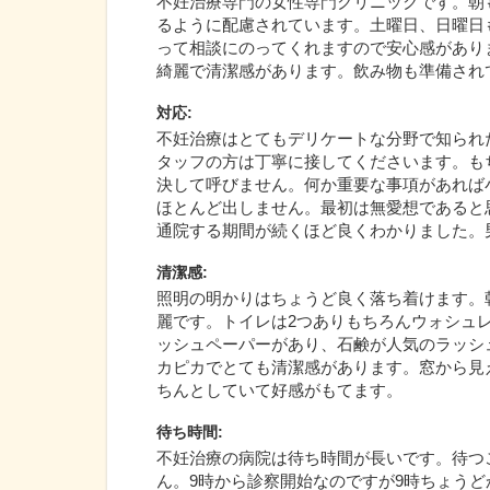
不妊治療専門の女性専門クリニックです。朝
るように配慮されています。土曜日、日曜日
って相談にのってくれますので安心感があり
綺麗で清潔感があります。飲み物も準備され
対応
:
不妊治療はとてもデリケートな分野で知られ
タッフの方は丁寧に接してくださいます。も
決して呼びません。何か重要な事項があれば
ほとんど出しません。最初は無愛想であると
通院する期間が続くほど良くわかりました。
清潔感
:
照明の明かりはちょうど良く落ち着けます。
麗です。トイレは2つありもちろんウォシュ
ッシュペーパーがあり、石鹸が人気のラッシ
カピカでとても清潔感があります。窓から見
ちんとしていて好感がもてます。
待ち時間
:
不妊治療の病院は待ち時間が長いです。待つ
ん。9時から診察開始なのですが9時ちょう