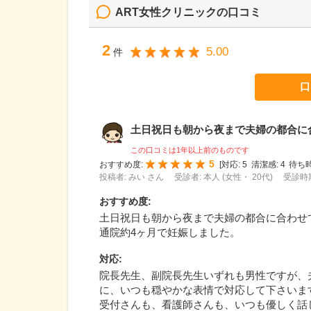
ART女性クリニック
の口コミ
2
5.00
件
口
土日祝日も朝から夜まで夫婦の都合に合わ
この口コミは1年以上前のものです
5
おすすめ度:
[
対応:
5
清潔感:
4
待ち時
投稿者: みい さん
受診者: 本人 (女性・ 20代)
受診時期
おすすめ度
:
土日祝日も朝から夜まで夫婦の都合に合わせ
通院約4ヶ月で妊娠しました。
対応
:
院長先生、副院長先生いずれも男性ですが、
に、いつも穏やかな表情で対応して下さいま
受付さんも、看護師さんも、いつも優しく話