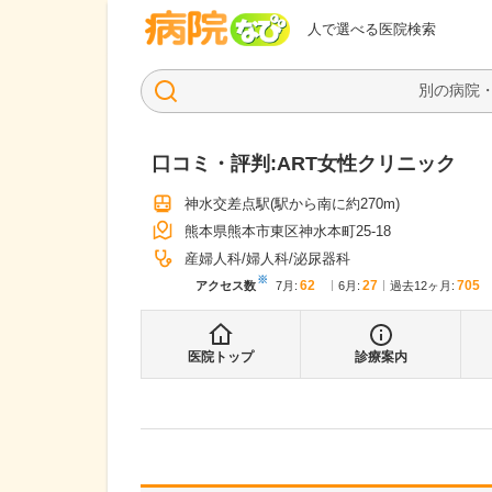
病院なび
人で選べる医院検索
口コミ・評判:
ART女性クリニック
神水交差点駅
(駅から
南に約270m
)
熊本県熊本市東区神水本町25-18
産婦人科
婦人科
泌尿器科
※
62
27
705
アクセス数
7月
:
6月
:
過去12ヶ月:
医院トップ
診療案内