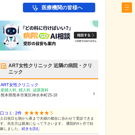
医療機関の皆様へ
ART女性クリニック
近隣の病院・クリ
ニック
ART女性クリニック
産婦人科, 婦人科, 泌尿器科
熊本県熊本市東区
神水本町25-18
5
口コミ:
2
件
土日祝日も朝から夜まで夫婦の都合に合わせて受診できま
す。先生方は親身になって下さいます。 通院約4ヶ月で妊
娠しました。
続きを読む