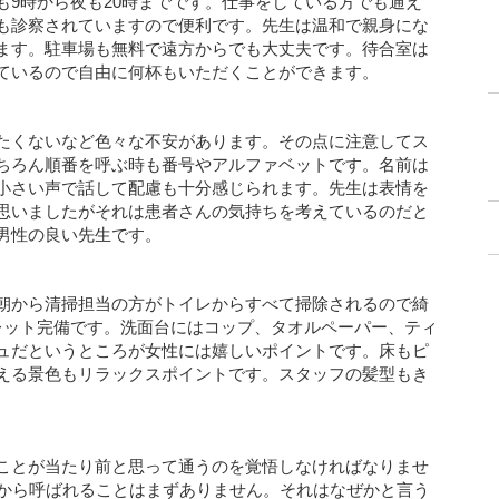
も9時から夜も20時までです。仕事をしている方でも通え
も診察されていますので便利です。先生は温和で親身にな
ます。駐車場も無料で遠方からでも大丈夫です。待合室は
ているので自由に何杯もいただくことができます。
たくないなど色々な不安があります。その点に注意してス
ちろん順番を呼ぶ時も番号やアルファベットです。名前は
小さい声で話して配慮も十分感じられます。先生は表情を
思いましたがそれは患者さんの気持ちを考えているのだと
男性の良い先生です。
朝から清掃担当の方がトイレからすべて掃除されるので綺
レット完備です。洗面台にはコップ、タオルペーパー、ティ
ュだというところが女性には嬉しいポイントです。床もピ
える景色もリラックスポイントです。スタッフの髪型もき
ことが当たり前と思って通うのを覚悟しなければなりませ
どから呼ばれることはまずありません。それはなぜかと言う