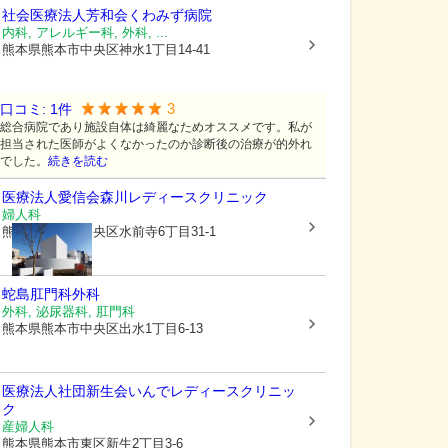
社会医療法人芳和会
くわみず病院
内科, アレルギー科, 外科, ...
熊本県熊本市中央区
神水1丁目14-41
3
口コミ:
1
件
総合病院であり施設自体は綺麗なためオススメです。私が
担当された医師がよくなかったのか診断後の治療が的外れ
でした。
続きを読む
医療法人愛信会
森川レディースクリニック
婦人科
熊本県熊本市中央区
水前寺6丁目31-1
蛇島肛門科外科
外科, 泌尿器科, 肛門科
熊本県熊本市中央区
出水1丁目6-13
医療法人社団新生会
いんでレディースクリニッ
ク
産婦人科
熊本県熊本市東区
新生2丁目3-6