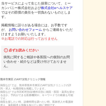
当サービスによって生じた損害について、ミー
カンパニー株式会社および
株式会社eヘルスケア
ではその賠償の責任を一切負わないものとしま
す。
掲載情報に誤りがある場合には、お手数です
が、
お問い合わせフォーム
からご連絡をいただ
けますようお願いいたします。
※お電話での対応は行っておりません
必ずお読みください
病気に関するご相談や各医院への個別のお問
い合わせ・紹介などは受け付けておりませ
ん。
熊本市東区
の
ART女性クリニック
情報
病院なび では、
熊本県
熊本市東区
の
ART女性クリニック
の
評
判・求人・転職
情報を掲載しています。
病院なび では市区町村別/診療科目別に病院・医院・薬局を探せ
るほか、予約ができる医療機関や、キーワードでの検索も可能
です。
病院を探したい時、診療時間を調べたい時、医師求人や看護師
求人、薬剤師求人情報を知りたい時に便利です。