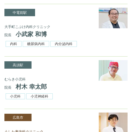
中電前駅
大手町こぶけ内科クリニック
小武家 和博
院長
内科
糖尿病内科
内分泌内科
高須駅
むらき小児科
村木 幸太郎
院長
小児科
小児神経科
広島市
うした東内科クリニック