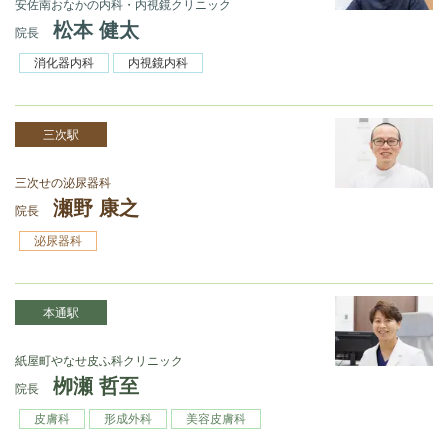
安佐南おなかの内科・内視鏡クリニック
松本 健太
院長
消化器内科
内視鏡内科
三次駅
三次せの泌尿器科
瀬野 康之
院長
泌尿器科
本通駅
紙屋町やなせ皮ふ科クリニック
栁瀬 哲至
院長
皮膚科
形成外科
美容皮膚科