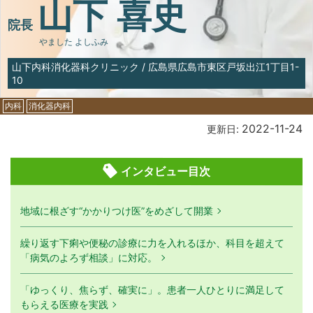
山下 喜史
院長
やました よしふみ
山下内科消化器科クリニック
/
広島県広島市東区戸坂出江1丁目1-
10
内科
消化器内科
2022-11-24
更新日:
インタビュー目次
地域に根ざす“かかりつけ医”をめざして開業
繰り返す下痢や便秘の診療に力を入れるほか、科目を超えて
「病気のよろず相談」に対応。
「ゆっくり、焦らず、確実に」。患者一人ひとりに満足して
もらえる医療を実践