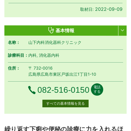
2022-09-09
取材日:
基本情報
名称：
山下内科消化器科クリニック
診療科目：
内科, 消化器内科
住所：
〒 732-0016
広島県広島市東区戸坂出江1丁目1-10
電話
電話番号
082-516-0150
する
すべての基本情報を見る
月曜日
火曜日
水曜日
木曜日
金曜日
土曜日
日曜日
祝日
診療時間
月
火
水
木
金
土
日
祝
繰り返す下痢や便秘の診療に力を入れるほ