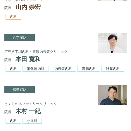
山内 崇宏
院長
内科
八丁堀駅
広島八丁堀内科・胃腸内視鏡クリニック
本田 寛和
院長
内科
消化器内科
内視鏡内科
胃腸内科
肝臓内科
福島町駅
さくらの木ファミリークリニック
木村 一紀
院長
内科
小児科