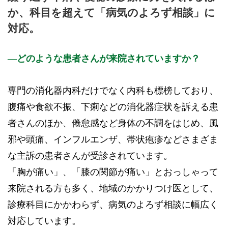
9:00 - 12:00
○
○
○
○※
○
○※
休
休
か、科目を超えて「病気のよろず相談」に
15:00 - 18:00
○
○
○
休
○
休
休
休
対応。
休診日：日曜、祝日
※：13:00まで
どのような患者さんが来院されていますか？
※診療時間や臨時休診・診療内容等について、事前に必ず医療
機関ホームページ、またはお電話にてご確認ください。
専門の消化器内科だけでなく内科も標榜しており、
>>病院なびで医療機関の詳細を見る
腹痛や食欲不振、下痢などの消化器症状を訴える患
者さんのほか、倦怠感など身体の不調をはじめ、風
公式HPはこちら
邪や頭痛、インフルエンザ、帯状疱疹などさまざま
な主訴の患者さんが受診されています。
初診受付
「胸が痛い」、「膝の関節が痛い」とおっしゃって
来院される方も多く、地域のかかりつけ医として、
診療科目にかかわらず、病気のよろず相談に幅広く
対応しています。