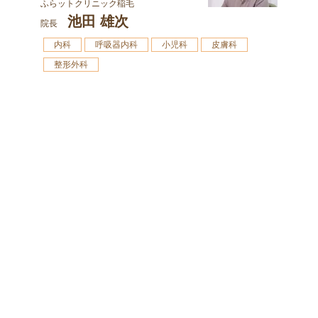
ふらットクリニック稲毛
池田 雄次
院長
内科
呼吸器内科
小児科
皮膚科
整形外科