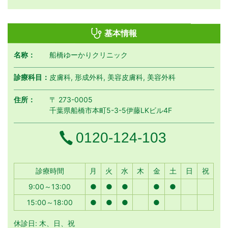
基本情報
名称：
船橋ゆーかりクリニック
診療科目：
皮膚科, 形成外科, 美容皮膚科, 美容外科
住所：
〒 273-0005
千葉県船橋市本町5-3-5伊藤LKビル4F
電話番号
0120-124-103
月曜日
火曜日
水曜日
木曜日
金曜日
土曜日
日曜日
祝日
診療時間
月
火
水
木
金
土
日
祝
9:00～13:00
●
●
●
●
●
15:00～18:00
●
●
●
●
休診日: 木、日、祝