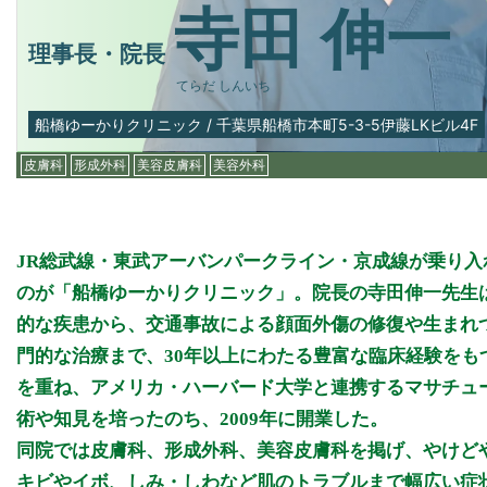
寺田 伸一
理事長・院長
てらだ しんいち
船橋ゆーかりクリニック
/
千葉県船橋市本町5-3-5伊藤LKビル4F
皮膚科
形成外科
美容皮膚科
美容外科
JR総武線・東武アーバンパークライン・京成線が乗り入
のが「船橋ゆーかりクリニック」。院長の寺田伸一先生
的な疾患から、交通事故による顔面外傷の修復や生まれ
門的な治療まで、30年以上にわたる豊富な臨床経験を
を重ね、アメリカ・ハーバード大学と連携するマサチュ
術や知見を培ったのち、2009年に開業した。
同院では皮膚科、形成外科、美容皮膚科を掲げ、やけど
キビやイボ、しみ・しわなど肌のトラブルまで幅広い症