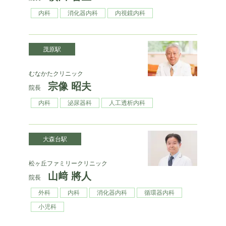
内科
消化器内科
内視鏡内科
茂原駅
むなかたクリニック
宗像 昭夫
院長
内科
泌尿器科
人工透析内科
大森台駅
松ヶ丘ファミリークリニック
山﨑 將人
院長
外科
内科
消化器内科
循環器内科
小児科