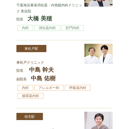
千葉海浜幕張消化器・内視鏡内科クリニッ
ク 美浜院
大橋 美穂
院長
内科
消化器内科
肛門内科
東松戸駅
東松戸クリニック
中島 幹夫
院長
中島 佑樹
副院長
内科
アレルギー科
呼吸器内科
循環器内科
稲毛駅