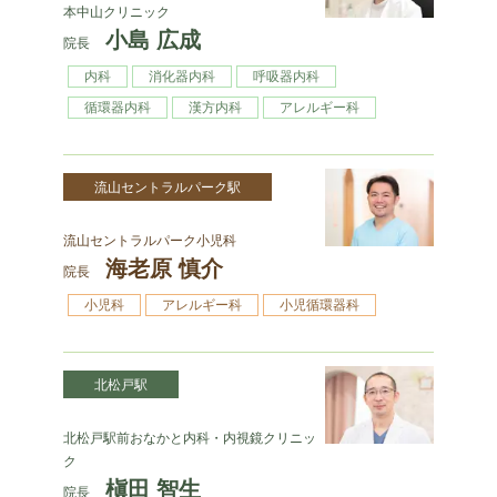
本中山クリニック
小島 広成
院長
内科
消化器内科
呼吸器内科
循環器内科
漢方内科
アレルギー科
流山セントラルパーク駅
流山セントラルパーク小児科
海老原 慎介
院長
小児科
アレルギー科
小児循環器科
北松戸駅
北松戸駅前おなかと内科・内視鏡クリニッ
ク
槇田 智生
院長