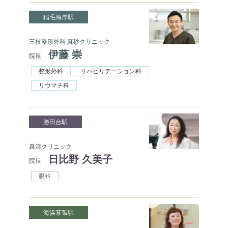
稲毛海岸駅
三枝整形外科 真砂クリニック
伊藤 崇
院長
整形外科
リハビリテーション科
リウマチ科
勝田台駅
真清クリニック
日比野 久美子
院長
眼科
海浜幕張駅