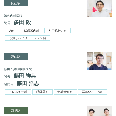
岡山駅
福島内科医院
多田 毅
院長
内科
循環器内科
人工透析内科
心臓リハビリテーション科
津山駅
藤田耳鼻咽喉科医院
藤田 祥典
院長
藤田 浩志
副院長
アレルギー科
呼吸器科
気管食道科
耳鼻いんこう科
新見駅