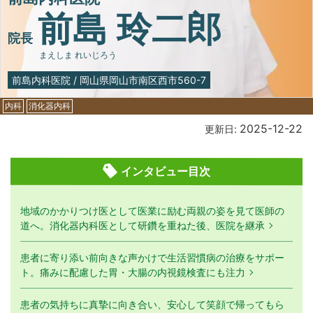
前島 玲二郎
院長
まえしま れいじろう
前島内科医院
/
岡山県岡山市南区西市560-7
内科
消化器内科
2025-12-22
更新日:
インタビュー目次
地域のかかりつけ医として医業に励む両親の姿を見て医師の
道へ。消化器内科医として研鑽を重ねた後、医院を継承
患者に寄り添い前向きな声かけで生活習慣病の治療をサポー
ト。痛みに配慮した胃・大腸の内視鏡検査にも注力
患者の気持ちに真摯に向き合い、安心して笑顔で帰ってもら