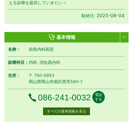
える診療を提供していきたい
2025-08-04
取材日:
基本情報
名称：
前島内科医院
診療科目：
内科, 消化器内科
住所：
〒 700-0953
岡山県岡山市南区西市560-7
電話
電話番号
086-241-0032
する
すべての基本情報を見る
月曜日
火曜日
水曜日
木曜日
金曜日
土曜日
日曜日
祝日
外来受付時間
月
火
水
木
金
土
日
祝