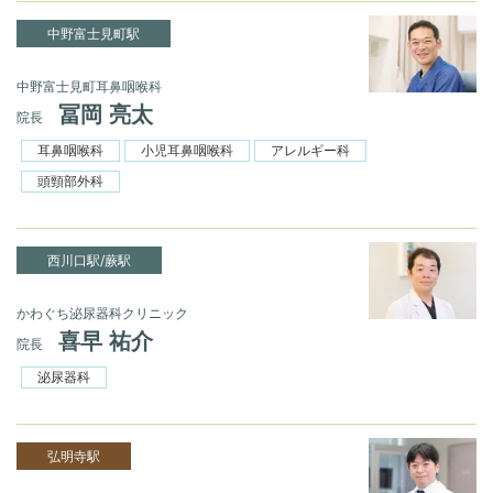
中野富士見町駅
中野富士見町耳鼻咽喉科
冨岡 亮太
院長
耳鼻咽喉科
小児耳鼻咽喉科
アレルギー科
頭頸部外科
西川口駅/蕨駅
かわぐち泌尿器科クリニック
喜早 祐介
院長
泌尿器科
弘明寺駅