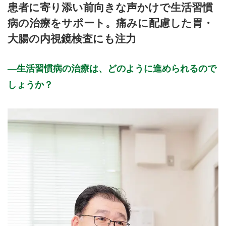
患者に寄り添い前向きな声かけで生活習慣
8:30〜12:15
●
●
●
●
●
●
病の治療をサポート。痛みに配慮した胃・
15:00〜18:15
●
●
●
●
●
大腸の内視鏡検査にも注力
休診日: 日、祝
備考: 土曜は午前中のみ診察
生活習慣病の治療は、どのように進められるので
臨時休診あり
咳や発熱など「かぜ症状」のある方は、「ネット受付(初診)」
しょうか？
での予約はご遠慮下さい。
当院へ直接お電話頂き、受診時間などをご相談下さい。
※診療時間や臨時休診・診療内容等について、事前に必ず医療
機関ホームページ、またはお電話にてご確認ください。
>>病院なびで医療機関の詳細を見る
公式HPはこちら
初診受付