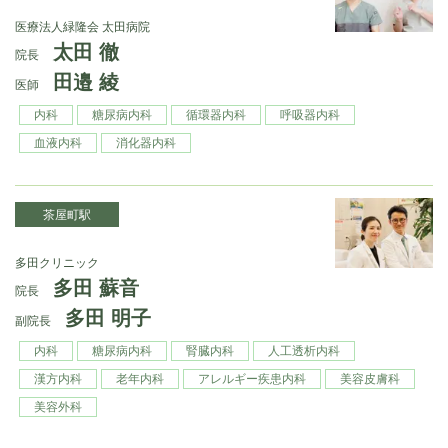
医療法人緑隆会 太田病院
太田 徹
院長
田邉 綾
医師
内科
糖尿病内科
循環器内科
呼吸器内科
血液内科
消化器内科
茶屋町駅
多田クリニック
多田 蘇音
院長
多田 明子
副院長
内科
糖尿病内科
腎臓内科
人工透析内科
漢方内科
老年内科
アレルギー疾患内科
美容皮膚科
美容外科