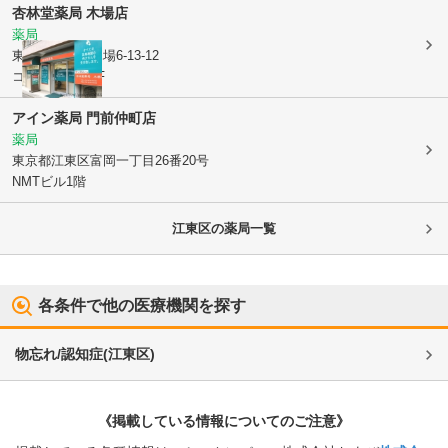
杏林堂薬局 木場店
薬局
東京都江東区
木場6-13-12
コーポ千代乃1F
アイン薬局 門前仲町店
薬局
東京都江東区
富岡一丁目26番20号
NMTビル1階
江東区
の薬局一覧
各条件で他の医療機関を探す
物忘れ/認知症
(
江東区
)
《掲載している情報についてのご注意》