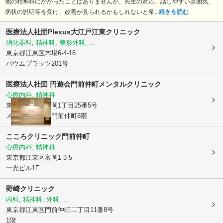
他の精神科にかかったことはありませんが、先生の対応、話しやすい雰囲気、
病状の説明等を受け、改善が見られるかもしれないと希...
続きを読む
医療法人社団Plexus大江戸江東クリニック
消化器科, 精神科, 整形外科, ...
東京都江東区
木場6-4-16
バウムプラッツ201号
医療法人社団 円遊会
門前仲町メンタルクリニック
心療内科, 精神科
東京都江東区
富岡1丁目25番5号
メディカルビル門前仲町8階
こころクリニック門前仲町
心療内科, 精神科
東京都江東区
富岡1-3-5
一光ビル1F
野崎クリニック
内科, 精神科, 外科, ...
東京都江東区
門前仲町二丁目11番8号
1階