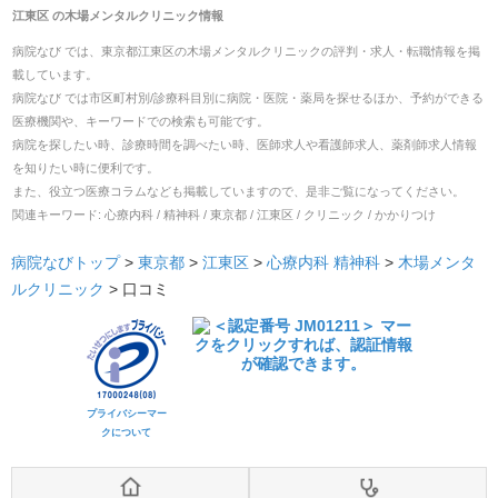
江東区
の
木場メンタルクリニック
情報
病院なび では、
東京都
江東区
の
木場メンタルクリニック
の
評判・求人・転職
情報を掲
載しています。
病院なび では市区町村別/診療科目別に病院・医院・薬局を探せるほか、予約ができる
医療機関や、キーワードでの検索も可能です。
病院を探したい時、診療時間を調べたい時、医師求人や看護師求人、薬剤師求人情報
を知りたい時に便利です。
また、役立つ医療コラムなども掲載していますので、是非ご覧になってください。
関連キーワード:
心療内科 / 精神科 / 東京都 / 江東区 / クリニック / かかりつけ
病院なびトップ
>
東京都
>
江東区
>
心療内科
精神科
>
木場メンタ
ルクリニック
>
口コミ
プライバシーマー
クについて