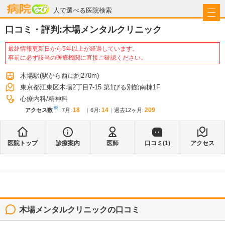
病院なび
人で選べる医院検索
口コミ・評判:
木場メンタルクリニック
最終情報更新日から5年以上が経過しています。
事前に必ず該当の医療機関に直接ご確認ください。
木場駅
(駅から
西に約270m
)
東京都江東区木場2丁目7-15 第1びる別館南棟1F
心療内科
精神科
※
18
14
209
アクセス数
7月
:
6月
:
過去12ヶ月:
医院トップ
診療案内
医師
口コミ(
1
)
アクセス
木場メンタルクリニック
の口コミ