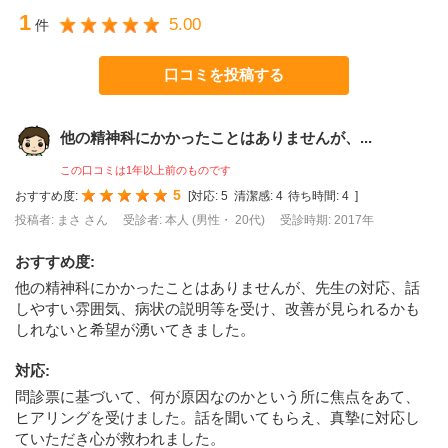
1
5.00
件
口コミを投稿する
他の精神科にかかったことはありませんが、...
この口コミは1年以上前のものです
5
おすすめ度:
[
対応:
5
清潔感:
4
待ち時間:
4
]
投稿者: まさ さん
受診者: 本人 (男性・ 20代)
受診時期: 2017年
おすすめ度
:
他の精神科にかかったことはありませんが、先生の対応、話
しやすい雰囲気、病状の説明等を受け、改善が見られるかも
しれないと希望が湧いてきました。
対応
:
問診票に基づいて、何が原因なのかという所に焦点をあて、
ヒアリングを受けました。話を聞いてもらえ、真摯に対応し
ていただき心が救われました。