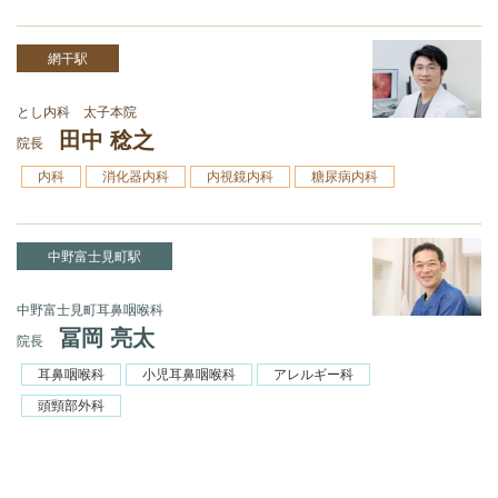
網干駅
とし内科 太子本院
田中 稔之
院長
内科
消化器内科
内視鏡内科
糖尿病内科
中野富士見町駅
中野富士見町耳鼻咽喉科
冨岡 亮太
院長
耳鼻咽喉科
小児耳鼻咽喉科
アレルギー科
頭頸部外科