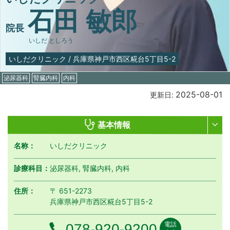
石田 敏郎
院長
いしだ としろう
いしだクリニック
/
兵庫県神戸市西区糀台5丁目5-2
泌尿器科
腎臓内科
内科
2025-08-01
更新日:
基本情報
名称：
いしだクリニック
診療科目：
泌尿器科, 腎臓内科, 内科
住所：
〒 651-2273
兵庫県神戸市西区糀台5丁目5-2
電話
電話番号
078-920-9200