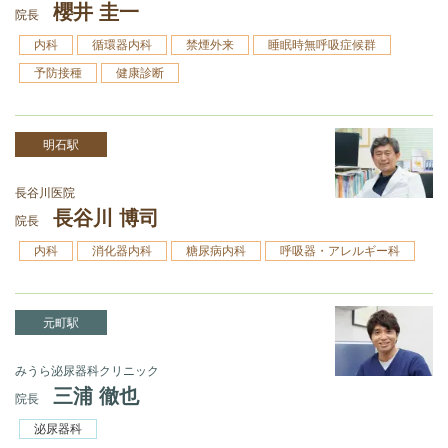
櫻井 圭一
院長
内科
循環器内科
禁煙外来
睡眠時無呼吸症候群
予防接種
健康診断
明石駅
長谷川医院
長谷川 博司
院長
内科
消化器内科
糖尿病内科
呼吸器・アレルギー科
元町駅
みうら泌尿器科クリニック
三浦 徹也
院長
泌尿器科