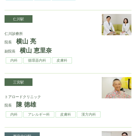
仁川駅
仁川診療所
横山 亮
院長
横山 恵里奈
副院長
内科
循環器内科
皮膚科
三宮駅
トアロードクリニック
陳 徳雄
院長
内科
アレルギー科
皮膚科
漢方内科