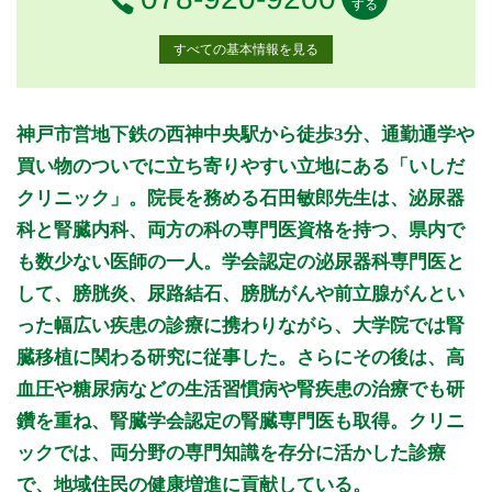
する
すべての基本情報を見る
月曜日
火曜日
水曜日
木曜日
金曜日
土曜日
日曜日
祝日
診療時間
月
火
水
木
金
土
日
祝
神戸市営地下鉄の西神中央駅から徒歩3分、通勤通学や
9:00～12:00
●
●
●
●
買い物のついでに立ち寄りやすい立地にある「いしだ
9:00～14:00
●
クリニック」。院長を務める石田敏郎先生は、泌尿器
16:30～19:00
●
●
●
●
科と腎臓内科、両方の科の専門医資格を持つ、県内で
も数少ない医師の一人。学会認定の泌尿器科専門医と
休診日: 木、日、祝
備考: 土曜日14時まで
して、膀胱炎、尿路結石、膀胱がんや前立腺がんとい
臨時休診あり
った幅広い疾患の診療に携わりながら、大学院では腎
※診療時間や臨時休診・診療内容等について、事前に必ず医療
臓移植に関わる研究に従事した。さらにその後は、高
機関ホームページ、またはお電話にてご確認ください。
血圧や糖尿病などの生活習慣病や腎疾患の治療でも研
鑽を重ね、腎臓学会認定の腎臓専門医も取得。クリニ
>>病院なびで医療機関の詳細を見る
ックでは、両分野の専門知識を存分に活かした診療
で、地域住民の健康増進に貢献している。
公式HPはこちら