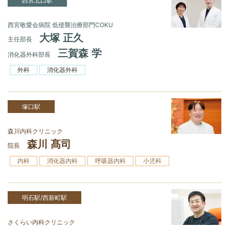
西宮北口駅
西宮敬愛会病院 低侵襲治療部門COKU
大塚 正久
主任部長
三賀森 学
消化器外科部長
外科
消化器外科
塚口駅
森川内科クリニック
森川 髙司
院長
内科
消化器内科
呼吸器内科
小児科
明石駅/西新町駅
さくらい内科クリニック