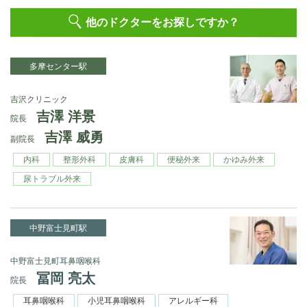
他のドクターをお探しですか？
多摩センター駅
吉沢クリニック
吉澤 洋景
院長
吉澤 威勇
副院長
内科
整形外科
皮膚科
便秘外来
かゆみ外来
尿トラブル外来
中野富士見町駅
中野富士見町耳鼻咽喉科
冨岡 亮太
院長
耳鼻咽喉科
小児耳鼻咽喉科
アレルギー科