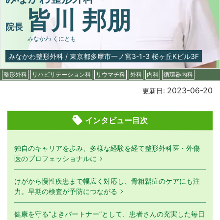
皆川 邦朋
院長
みなかわ くにとも
みなかわ整形外科
/
東京都多摩市一ノ宮3-1-3 桜ヶ丘Kビル3F
整形外科
リハビリテーション科
リウマチ科
外科
内科
循環器内科
2023-06-20
更新日:
インタビュー目次
独自のキャリアを歩み、多様な経験を経て整形外科医・外傷
医のプロフェッショナルに
けがから慢性疾患まで幅広く対応し、骨粗鬆症のケアにも注
力。早期の検査が予防につながる
健康を守る“よきパートナー”として、患者さんの充実した毎日