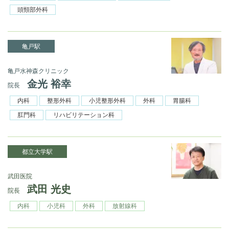
頭頸部外科
亀戸駅
亀戸水神森クリニック
金光 裕幸
院長
内科
整形外科
小児整形外科
外科
胃腸科
肛門科
リハビリテーション科
都立大学駅
武田医院
武田 光史
院長
内科
小児科
外科
放射線科