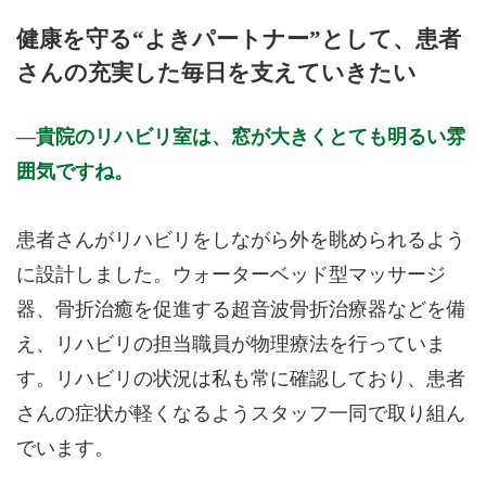
月曜日
火曜日
水曜日
木曜日
金曜日
土曜日
日曜日
祝日
診療時間
月
火
水
木
金
土
日
祝
健康を守る“よきパートナー”として、患者
9:00 - 12:00
○
○
○
○
○
さんの充実した毎日を支えていきたい
15:00 - 18:00
○
○
○
○
休診日: 水、土午後、日、祝
貴院のリハビリ室は、窓が大きくとても明るい雰
※診療時間や臨時休診・診療内容等について、事前に必ず医療
囲気ですね。
機関ホームページ、またはお電話にてご確認ください。
>>病院なびで医療機関の詳細を見る
患者さんがリハビリをしながら外を眺められるよう
に設計しました。ウォーターベッド型マッサージ
公式HPはこちら
器、骨折治癒を促進する超音波骨折治療器などを備
え、リハビリの担当職員が物理療法を行っていま
初診受付
す。リハビリの状況は私も常に確認しており、患者
さんの症状が軽くなるようスタッフ一同で取り組ん
でいます。