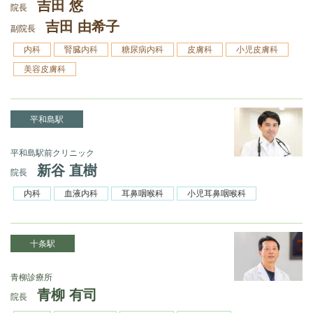
吉田 悠
院長
吉田 由希子
副院長
内科
腎臓内科
糖尿病内科
皮膚科
小児皮膚科
美容皮膚科
平和島駅
平和島駅前クリニック
新谷 直樹
院長
内科
血液内科
耳鼻咽喉科
小児耳鼻咽喉科
十条駅
青柳診療所
青柳 有司
院長