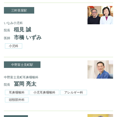
三軒茶屋駅
いなみ小児科
稲見 誠
院長
市橋 いずみ
医師
小児科
中野富士見町駅
中野富士見町耳鼻咽喉科
冨岡 亮太
院長
耳鼻咽喉科
小児耳鼻咽喉科
アレルギー科
頭頸部外科