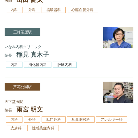
医師
内科
外科
循環器科
心臓血管外科
三軒茶屋駅
いなみ内科クリニック
稲見 真木子
院長
内科
消化器内科
肝臓内科
芦花公園駅
天下堂医院
雨宮 明文
院長
内科
外科
肛門外科
耳鼻咽喉科
アレルギー科
皮膚科
性感染症内科