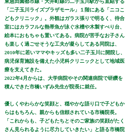
東急田園都市線・大井町線の二子玉川駅から直結する
9:00 - 12:20
●
●
●
●
●
●
「二子玉川ライズプラザモール」１階にある「ニコこ
13:30 - 14:50
●
どもクリニック」。外観はガラス張りで明るく、待合
15:00 - 18:50
●
●
●
●
●
室にはカラフルな熱帯魚が泳ぐ水槽や木製すべり台、
絵本におもちゃも置いてある。病院が苦手なお子さん
休診日：日、祝
も楽しく過ごせそうな工夫が凝らしてある同院は、
※診療時間や臨時休診・診療内容等について、事前に必ず医療
2010年に若いママやキッズも多い二子玉川に開院し、
機関ホームページ、またはお電話にてご確認ください。
病児保育施設を備えた小児科クリニックとして地域医
>>病院なびで医療機関の詳細を見る
療を支えてきた。
2022年4月からは、大学病院やその関連病院で研鑽を
公式HPはこちら
積んできた市橋いずみ先生が院長に就任。
優しくやわらかな笑顔と、穏やかな語り口で子どもか
らはもちろん、親からも信頼されている市橋院長。
「これからも、子どもたちとそのご家族の笑顔がたく
さん見られるように尽力していきたい」と語る市橋院