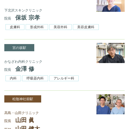
下北沢スキンクリニック
保坂 宗孝
院長
皮膚科
形成外科
美容外科
美容皮膚科
宮の坂駅
かなざわ内科クリニック
金澤 修
院長
内科
呼吸器内科
アレルギー科
松陰神社前駅
高島・山田クリニック
山田 眞
院長
山田 健太