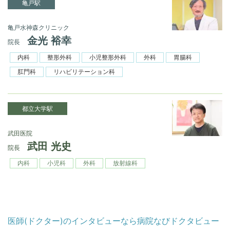
亀戸駅
亀戸水神森クリニック
金光 裕幸
院長
内科
整形外科
小児整形外科
外科
胃腸科
肛門科
リハビリテーション科
都立大学駅
武田医院
武田 光史
院長
内科
小児科
外科
放射線科
医師(ドクター)のインタビューなら病院なびドクタビュー