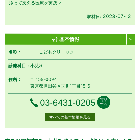
添って支える医療を実践
2023-07-12
取材日:
基本情報
名称：
ニコこどもクリニック
診療科目：
小児科
住所：
〒 158-0094
東京都世田谷区玉川1丁目15-6
電話
電話番号
03-6431-0205
する
すべての基本情報を見る
月曜日
火曜日
水曜日
木曜日
金曜日
土曜日
日曜日
祝日
診療時間
月
火
水
木
金
土
日
祝