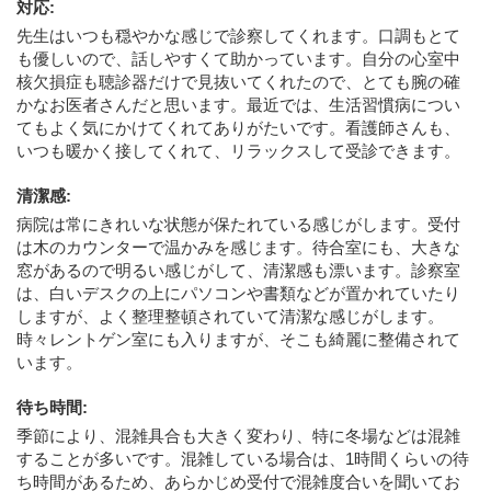
対応
:
先生はいつも穏やかな感じで診察してくれます。口調もとて
も優しいので、話しやすくて助かっています。自分の心室中
核欠損症も聴診器だけで見抜いてくれたので、とても腕の確
かなお医者さんだと思います。最近では、生活習慣病につい
てもよく気にかけてくれてありがたいです。看護師さんも、
いつも暖かく接してくれて、リラックスして受診できます。
清潔感
:
病院は常にきれいな状態が保たれている感じがします。受付
は木のカウンターで温かみを感じます。待合室にも、大きな
窓があるので明るい感じがして、清潔感も漂います。診察室
は、白いデスクの上にパソコンや書類などが置かれていたり
しますが、よく整理整頓されていて清潔な感じがします。
時々レントゲン室にも入りますが、そこも綺麗に整備されて
います。
待ち時間
:
季節により、混雑具合も大きく変わり、特に冬場などは混雑
することが多いです。混雑している場合は、1時間くらいの待
ち時間があるため、あらかじめ受付で混雑度合いを聞いてお