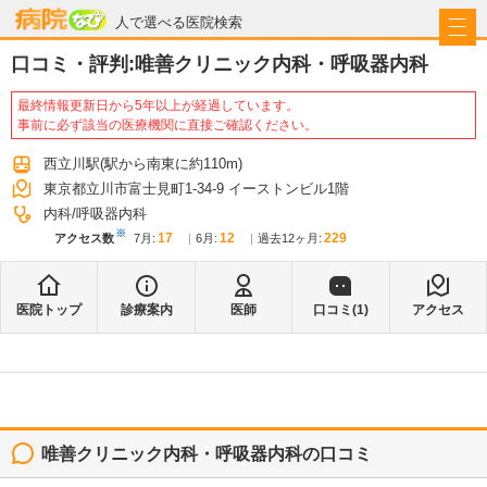
病院なび
人で選べる医院検索
口コミ・評判:
唯善クリニック内科・呼吸器内科
最終情報更新日から5年以上が経過しています。
事前に必ず該当の医療機関に直接ご確認ください。
西立川駅
(駅から
南東に約110m
)
東京都立川市富士見町1-34-9 イーストンビル1階
内科
呼吸器内科
※
17
12
229
アクセス数
7月
:
6月
:
過去12ヶ月:
医院トップ
診療案内
医師
口コミ(
1
)
アクセス
唯善クリニック内科・呼吸器内科
の口コミ