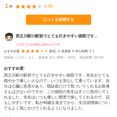
1
4.00
件
口コミを投稿する
西立川駅の駅前でとても行きやすい病院です...
この口コミは1年以上前のものです
4
おすすめ度:
[
対応:
4
清潔感:
4
待ち時間:
3
]
投稿者: たけのこ さん
受診者: 本人 (男性・ 40代)
受診時期: 2014年
おすすめ度
:
西立川駅の駅前でとても行きやすい病院です。先生がとても
穏やかで優しい人なので、いつも安心して通っています。自
分は心臓に疾患があり、聴診器だけで気づいてくれるお医者
さんは少ないのですが、この病院の先生はすぐに気付いてく
れました。先生はいつも優しい態度で接してくれるので、話
もしやすいです。私が40歳を過ぎてから、生活習慣病につい
てもよく気にかけてくれるようになりました。