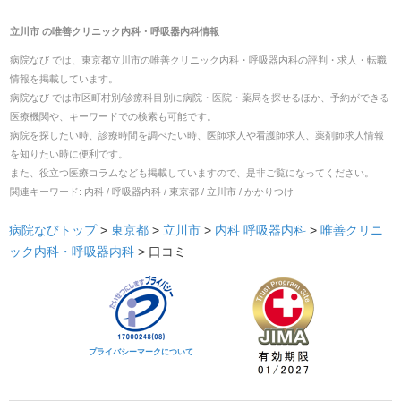
立川市
の
唯善クリニック内科・呼吸器内科
情報
病院なび では、
東京都
立川市
の
唯善クリニック内科・呼吸器内科
の
評判・求人・転職
情報を掲載しています。
病院なび では市区町村別/診療科目別に病院・医院・薬局を探せるほか、予約ができる
医療機関や、キーワードでの検索も可能です。
病院を探したい時、診療時間を調べたい時、医師求人や看護師求人、薬剤師求人情報
を知りたい時に便利です。
また、役立つ医療コラムなども掲載していますので、是非ご覧になってください。
関連キーワード:
内科 / 呼吸器内科 / 東京都 / 立川市 / かかりつけ
病院なびトップ
>
東京都
>
立川市
>
内科
呼吸器内科
>
唯善クリニ
ック内科・呼吸器内科
>
口コミ
プライバシーマークについて