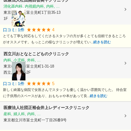
医療法人社団開自会
奥平クリニック
消化器内科, 内視鏡内科, 内科, ...
東京都立川市
富士見町1丁目35-13
1F
4
口コミ:
1
件
とても丁寧な対応をしてくださるスタッフの方が多くとても信頼できるところ
がオススメです。もっとこの様なクリニックが増えてい...
続きを読む
西立川おとなとこどものクリニック
内科, 小児科, 外科, ...
東京都立川市
富士見町1-31-18
西立川KIビル2F
5
口コミ:
1
件
新しく綺麗な病院で女医さんでスタッフも優しく温かい雰囲気でした。 待合室
に子供用のスペースがあり、おもちゃや本があって良...
続きを読む
医療法人社団正裕会井上レディースクリニック
産科, 婦人科, 内科, ...
東京都立川市
富士見町一丁目26番9号