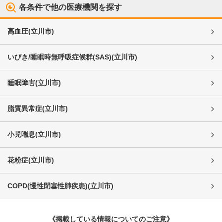
各条件で他の医療機関を探す
高血圧
(
立川市
)
いびき/睡眠時無呼吸症候群(SAS)
(
立川市
)
睡眠障害
(
立川市
)
脂質異常症
(
立川市
)
小児喘息
(
立川市
)
花粉症
(
立川市
)
COPD(慢性閉塞性肺疾患)
(
立川市
)
《掲載している情報についてのご注意》