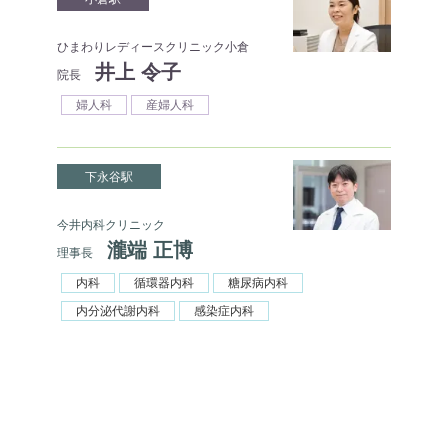
ひまわりレディースクリニック小倉
井上 令子
院長
婦人科
産婦人科
下永谷駅
今井内科クリニック
瀧端 正博
理事長
内科
循環器内科
糖尿病内科
内分泌代謝内科
感染症内科