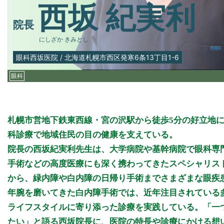
西坂 紀実利
院長
にしざか きみとし
眼科西坂医院
/
北海道札幌市西区発寒6条13丁目1-6
眼科
札幌市営地下鉄東西線・宮の沢駅から徒歩5分の好立地に
科診療で地域住民の目の健康を支えている。
院長の西坂紀実利先生は、大学病院や基幹病院で眼科専
手術などの高度医療にも深く携わってきたスペシャリス
から、緑内障や白内障の日帰り手術までさまざまな眼疾
年腕を磨いてきた白内障手術では、近年注目されている
ライフスタイルに寄り添った診療を実践している。「一
たい」と語る西坂院長に、医院の特長や診療にかける想