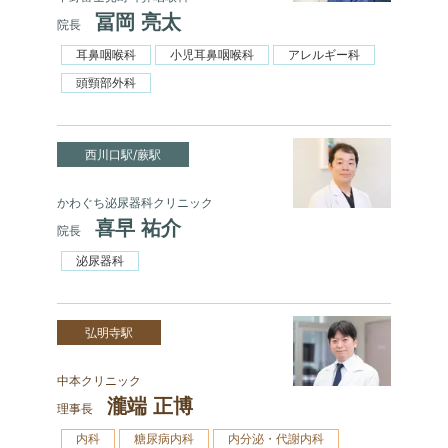
冨岡 亮太
院長
耳鼻咽喉科
小児耳鼻咽喉科
アレルギー科
頭頸部外科
西川口駅/蕨駅
かわぐち泌尿器科クリニック
喜早 祐介
院長
泌尿器科
弘明寺駅
中本クリニック
瀧端 正博
理事長
内科
糖尿病内科
内分泌・代謝内科