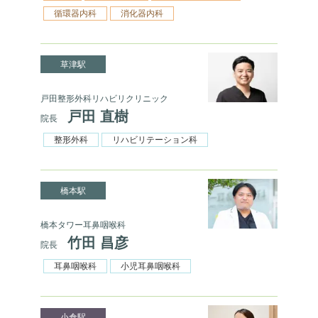
循環器内科
消化器内科
草津駅
戸田整形外科リハビリクリニック
戸田 直樹
院長
整形外科
リハビリテーション科
橋本駅
橋本タワー耳鼻咽喉科
竹田 昌彦
院長
耳鼻咽喉科
小児耳鼻咽喉科
小倉駅