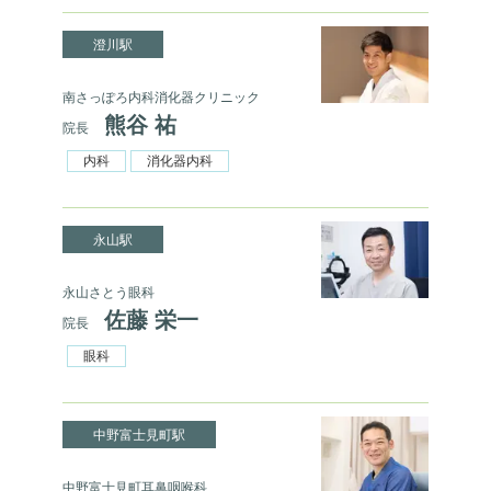
澄川駅
南さっぽろ内科消化器クリニック
熊谷 祐
院長
内科
消化器内科
永山駅
永山さとう眼科
佐藤 栄一
院長
眼科
中野富士見町駅
中野富士見町耳鼻咽喉科