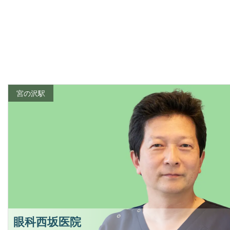
宮の沢駅
眼科西坂医院