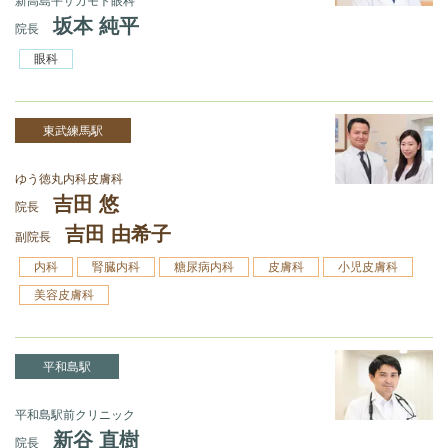
新高島平サカモト眼科
坂本 純平
院長
眼科
東武練馬駅
ゆう徳丸内科皮膚科
吉田 悠
院長
吉田 由希子
副院長
内科
腎臓内科
糖尿病内科
皮膚科
小児皮膚科
美容皮膚科
平和島駅
平和島駅前クリニック
新谷 直樹
院長