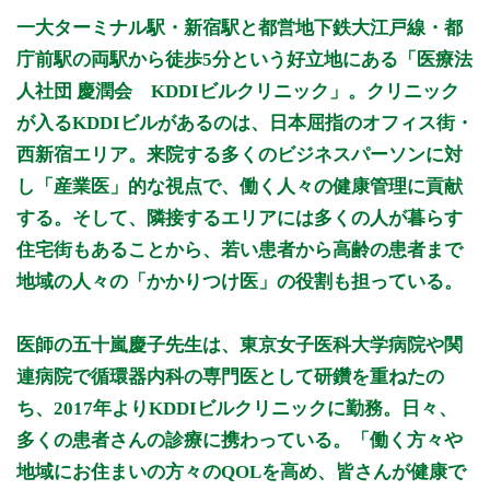
月曜日
火曜日
水曜日
木曜日
金曜日
土曜日
日曜日
祝日
診療時間
月
火
水
木
金
土
日
祝
一大ターミナル駅・新宿駅と都営地下鉄大江戸線・都
9:00 - 12:00
○
○
○
○
○
休
休
休
庁前駅の両駅から徒歩5分という好立地にある「医療法
15:00 - 18:00
○
○
○
○
○
休
休
休
人社団 慶潤会 KDDIビルクリニック」。クリニック
が入るKDDIビルがあるのは、日本屈指のオフィス街・
休診日：土曜・日曜・祝日
※完全予約制
西新宿エリア。来院する多くのビジネスパーソンに対
※受付は診療終了の15分前まで
し「産業医」的な視点で、働く人々の健康管理に貢献
※診療時間や臨時休診・診療内容等について、事前に必ず医療
する。そして、隣接するエリアには多くの人が暮らす
機関ホームページ、またはお電話にてご確認ください。
住宅街もあることから、若い患者から高齢の患者まで
地域の人々の「かかりつけ医」の役割も担っている。
>>病院なびで医療機関の詳細を見る
医師の五十嵐慶子先生は、東京女子医科大学病院や関
公式HPはこちら
連病院で循環器内科の専門医として研鑽を重ねたの
ち、2017年よりKDDIビルクリニックに勤務。日々、
初診受付
多くの患者さんの診療に携わっている。「働く方々や
地域にお住まいの方々のQOLを高め、皆さんが健康で
再診受付