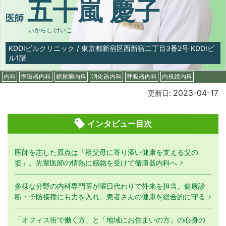
五十嵐 慶子
医師
いからし けいこ
KDDIビルクリニック
/
東京都新宿区西新宿二丁目3番2号 KDDIビ
ル1階
内科
循環器内科
糖尿病内科
消化器内科
呼吸器内科
内視鏡内科
2023-04-17
更新日:
インタビュー目次
医師を志した原点は「祖父母に寄り添い健康を支える父の
姿」。先輩医師の情熱に感銘を受けて循環器内科へ
多様な分野の内科専門医が曜日代わりで外来を担当。健康診
断・予防接種にも力を入れ、患者さんの健康を総合的に守る
「オフィス街で働く方」と「地域にお住まいの方」の心身の