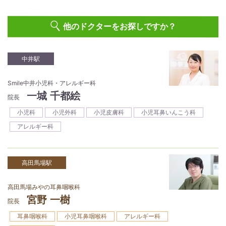
他のドクターをお探しですか？
中井駅
Smile中井小児科・アレルギー科
一城 千都絵
院長
小児科
小児外科
小児皮膚科
小児耳鼻いんこう科
アレルギー科
高田馬場駅
高田馬場みやの耳鼻咽喉科
宮野 一樹
院長
耳鼻咽喉科
小児耳鼻咽喉科
アレルギー科