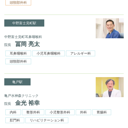
頭頸部外科
中野富士見町駅
中野富士見町耳鼻咽喉科
冨岡 亮太
院長
耳鼻咽喉科
小児耳鼻咽喉科
アレルギー科
頭頸部外科
亀戸駅
亀戸水神森クリニック
金光 裕幸
院長
内科
整形外科
小児整形外科
外科
胃腸科
肛門科
リハビリテーション科