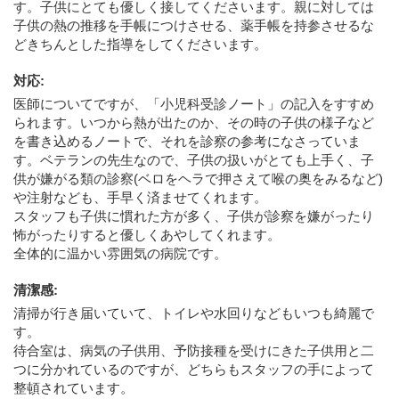
す。子供にとても優しく接してくださいます。親に対しては
子供の熱の推移を手帳につけさせる、薬手帳を持参させるな
どきちんとした指導をしてくださいます。
対応
:
医師についてですが、「小児科受診ノート」の記入をすすめ
られます。いつから熱が出たのか、その時の子供の様子など
を書き込めるノートで、それを診察の参考になさっていま
す。ベテランの先生なので、子供の扱いがとても上手く、子
供が嫌がる類の診察(ベロをヘラで押さえて喉の奥をみるなど)
や注射なども、手早く済ませてくれます。
スタッフも子供に慣れた方が多く、子供が診察を嫌がったり
怖がったりすると優しくあやしてくれます。
全体的に温かい雰囲気の病院です。
清潔感
:
清掃が行き届いていて、トイレや水回りなどもいつも綺麗で
す。
待合室は、病気の子供用、予防接種を受けにきた子供用と二
つに分かれているのですが、どちらもスタッフの手によって
整頓されています。