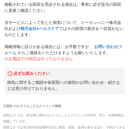
掲載されている医院を受診される場合は、事前に必ず該当の医院
に直接ご確認ください。
当サービスによって生じた損害について、ミーカンパニー株式会
社および
株式会社eヘルスケア
ではその賠償の責任を一切負わない
ものとします。
掲載情報に誤りがある場合には、お手数ですが、
お問い合わせフ
ォーム
からご連絡をいただけますようお願いいたします。
※お電話での対応は行っておりません
必ずお読みください
病気に関するご相談や各医院への個別のお問い合わせ・紹介な
どは受け付けておりません。
江東区
の
たけうちこどもクリニック
情報
病院なび では、
東京都
江東区
の
たけうちこどもクリニック
の
評判・求人・転職
情報を
掲載しています。
病院なび では市区町村別/診療科目別に病院・医院・薬局を探せるほか、予約ができる