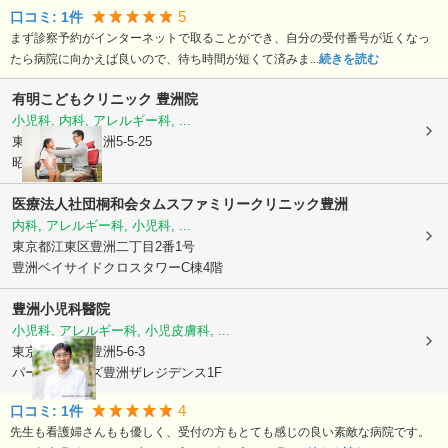
5
口コミ:
1
件
まず診察予約がインターネットで取ることができ、自分の受付番号が近くなっ
たら病院に向かえば良いので、待ち時間が短くて済みま...
続きを読む
有明こどもクリニック 豊洲院
小児科, 内科, アレルギー科, ...
東京都江東区
豊洲5-5-25
昭和大学寮1階
医療法人社団桐和会タムスファミリークリニック豊洲
内科, アレルギー科, 小児科, ...
東京都江東区
豊洲二丁目2番1号
豊洲ベイサイドクロスタワーC棟4階
豊洲小児科醫院
小児科, アレルギー科, 小児皮膚科, ...
東京都江東区
豊洲5-6-3
パークホームズ豊洲ザレジデンス1F
4
口コミ:
1
件
先生も看護婦さんもも優しく、受付の方もとても感じの良い素敵な病院です。