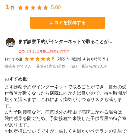
1
5.00
件
口コミを投稿する
まず診察予約がインターネットで取ることが...
この口コミは1年以上前のものです
5
おすすめ度:
[
対応:
5
清潔感:
4
待ち時間:
5
]
投稿者: rino さん
受診者: 家族 (男性・ 7歳)
受診時期: 2014年
おすすめ度
:
まず診察予約がインターネットで取ることができ、自分の受
付番号が近くなったら病院に向かえば良いので、待ち時間が
短くて済みます。これにより病気がうつるリスクも減りま
す。
また予防接種など、病気以外の理由で病院にかかる場合は、
院内感染を防ぐため、予防接種で来院した子供専用の待合室
があります。
お医者様についてですが、厳しくも温かいベテランの先生で