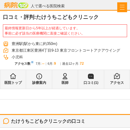
病院なび
人で選べる医院検索
口コミ・評判:
たけうちこどもクリニック
最終情報更新日から5年以上が経過しています。
事前に必ず該当の医療機関に直接ご確認ください。
豊洲駅
(駅から
東に約350m
)
東京都江東区豊洲4丁目9-13 東京フロントコートアクアウイング
小児科
※
--
9
72
アクセス数
7月
:
6月
:
過去12ヶ月:
医院トップ
診療案内
医師
口コミ(
1
)
アクセス
たけうちこどもクリニック
の口コミ