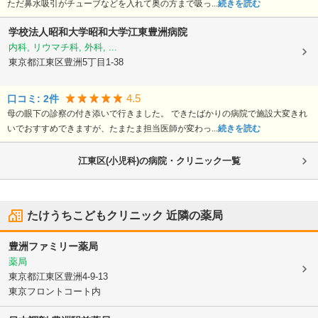
ただ鼻水吸引がチューブなどを入れて奥の方まで吸っ...
続きを読む
学校法人昭和大学
昭和大学江東豊洲病院
内科, リウマチ科, 外科, ...
東京都江東区
豊洲5丁目1-38
4.5
口コミ:
2
件
母の眼下の診察の付き添いで行きました。 できたばかりの病院で施設大変きれ
いでおすすめできますが、たまたま担当医師が変わっ...
続きを読む
江東区(小児科)の病院・クリニック一覧
たけうちこどもクリニック
近隣の薬局
豊洲ファミリー薬局
薬局
東京都江東区
豊洲4-9-13
東京フロントコート内