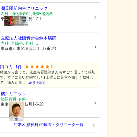
潮見駅前内科クリニック
内科, 消化器内科, 呼吸器内科
東京都江東区
潮見2-7-1
医療法人社団青藍会鈴木病院
内科, 胃腸科, 外科, ...
東京都江東区
塩浜二丁目7番3号
5
口コミ:
1
件
結論から言うと、先生も看護師さんもすごく優しくて親切
で、本当に良い病院でした! 土曜日に足首を激しく捻挫し
て、痛みが激し...
続きを読む
橘クリニック
泌尿器科, 内科
東京都江東区
枝川1-6-20
江東区(精神科)の病院・クリニック一覧