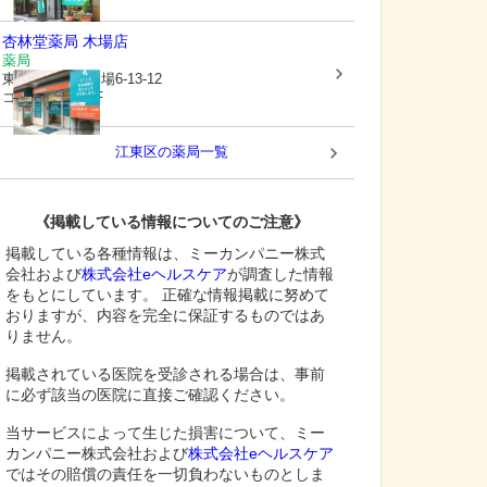
杏林堂薬局 木場店
薬局
東京都江東区
木場6-13-12
コーポ千代乃1F
江東区
の薬局一覧
《掲載している情報についてのご注意》
掲載している各種情報は、ミーカンパニー株式
会社および
株式会社eヘルスケア
が調査した情報
をもとにしています。 正確な情報掲載に努めて
おりますが、内容を完全に保証するものではあ
りません。
掲載されている医院を受診される場合は、事前
に必ず該当の医院に直接ご確認ください。
当サービスによって生じた損害について、ミー
カンパニー株式会社および
株式会社eヘルスケア
ではその賠償の責任を一切負わないものとしま