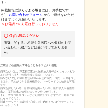
す。
掲載情報に誤りがある場合には、お手数です
が、
お問い合わせフォーム
からご連絡をいただ
けますようお願いいたします。
※お電話での対応は行っておりません
必ずお読みください
病気に関するご相談や各医院への個別のお問
い合わせ・紹介などは受け付けておりませ
ん。
江東区
の
医療法人青峰会くじらホスピタル
情報
病院なび では、
東京都
江東区
の
医療法人青峰会くじらホスピタ
ル
の
評判・求人・転職
情報を掲載しています。
病院なび では市区町村別/診療科目別に病院・医院・薬局を探せ
るほか、予約ができる医療機関や、キーワードでの検索も可能
です。
病院を探したい時、診療時間を調べたい時、医師求人や看護師
求人、薬剤師求人情報を知りたい時に便利です。
また、役立つ医療コラムなども掲載していますので、是非ご覧
になってください。
関連キーワード:
精神科 / 心療内科 / 内科 / リハビリテーション
科 / かかりつけ