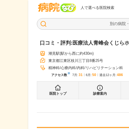
病院なび
人で選べる医院検索
口コミ・評判:
医療法人青峰会くじら
潮見駅
(駅から
西に約430m
)
東京都江東区枝川三丁目8番25号
精神科
心療内科
内科
リハビリテーション科
※
31
50
486
アクセス数
7月
:
6月
:
過去12ヶ月:
医院トップ
診療案内