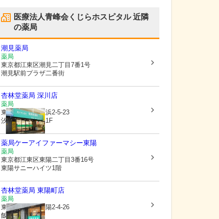
医療法人青峰会くじらホスピタル
近隣
の薬局
潮見薬局
薬局
東京都江東区
潮見二丁目7番1号
潮見駅前プラザ二番街
杏林堂薬局 深川店
薬局
東京都江東区
塩浜2-5-23
汐浜サンハイツ1F
薬局ケーアイファーマシー東陽
薬局
東京都江東区
東陽二丁目3番16号
東陽サニーハイツ1階
杏林堂薬局 東陽町店
薬局
東京都江東区
東陽2-4-26
飯田ビル1F