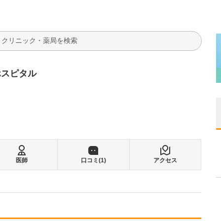
検索
ホスピタル
医師
口コミ(
1
)
アクセス