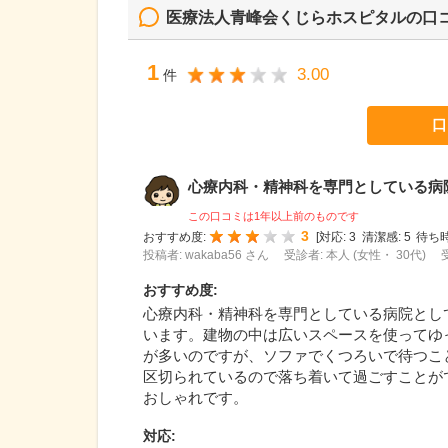
医療法人青峰会くじらホスピタル
の口
1
3.00
件
口
心療内科・精神科を専門としている病院と
この口コミは1年以上前のものです
3
おすすめ度:
[
対応:
3
清潔感:
5
待ち時
投稿者: wakaba56 さん
受診者: 本人 (女性・ 30代)
おすすめ度
:
心療内科・精神科を専門としている病院とし
います。建物の中は広いスペースを使ってゆ
が多いのですが、ソファでくつろいで待つこ
区切られているので落ち着いて過ごすことが
おしゃれです。
対応
: