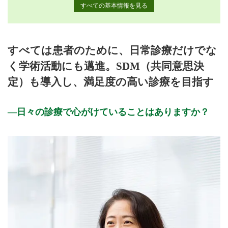
すべての基本情報を見る
月曜日
火曜日
水曜日
木曜日
金曜日
土曜日
日曜日
祝日
診療時間
月
火
水
木
金
土
日
祝
すべては患者のために、日常診療だけでな
9:00〜12:00
●
●
●
●
●
く学術活動にも邁進。SDM（共同意思決
15:00〜17:00
●
●
●
●
定）も導入し、満足度の高い診療を目指す
休診日: 木、日、祝
日々の診療で心がけていることはありますか？
備考: 【初診】
●9:00～11:30⇒予約なしで大丈夫です(混雑時はお待たせする
ことがございますがご理解のほどお願い申し上げます)
●午後⇒時間予約制です
院長診察は午前は12時で終了です。ご希望の方は早めにご来院
ください。
電話での予約システムの使用方法や道案内のご質問は、現場の
混乱に繋がるため、ご遠慮ください。
※診療時間や臨時休診・診療内容等について、事前に必ず医療
機関ホームページ、またはお電話にてご確認ください。