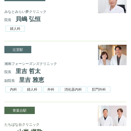
みなとみらい夢クリニック
貝嶋 弘恒
院長
婦人科
辻堂駅
湘南フォーシーズンズクリニック
里吉 哲太
院長
里吉 雅恵
副院長
内科
婦人科
外科
消化器内科
肛門外科
青葉台駅
たちばな台クリニック