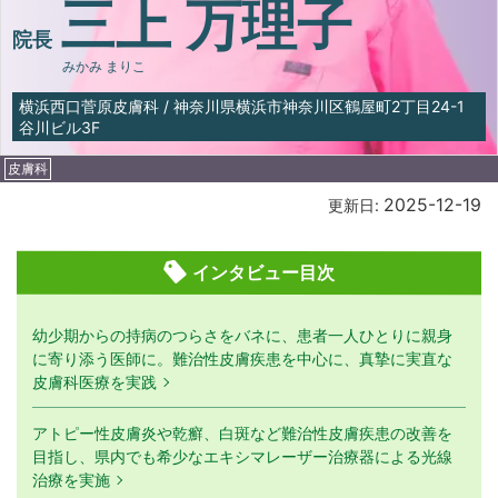
三上 万理子
院長
みかみ まりこ
横浜西口菅原皮膚科
/
神奈川県横浜市神奈川区鶴屋町2丁目24-1
谷川ビル3F
皮膚科
2025-12-19
更新日:
インタビュー目次
幼少期からの持病のつらさをバネに、患者一人ひとりに親身
に寄り添う医師に。難治性皮膚疾患を中心に、真摯に実直な
皮膚科医療を実践
アトピー性皮膚炎や乾癬、白斑など難治性皮膚疾患の改善を
目指し、県内でも希少なエキシマレーザー治療器による光線
治療を実施