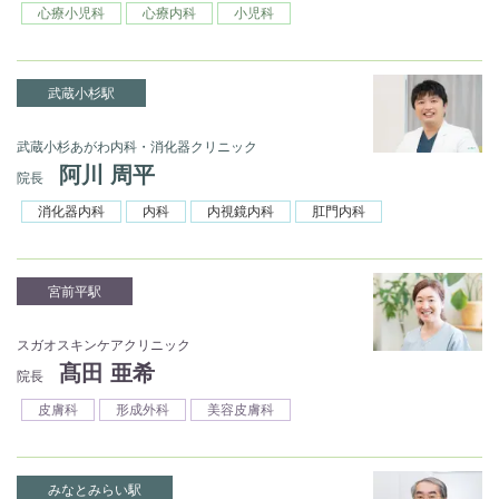
心療小児科
心療内科
小児科
武蔵小杉駅
武蔵小杉あがわ内科・消化器クリニック
阿川 周平
院長
消化器内科
内科
内視鏡内科
肛門内科
宮前平駅
スガオスキンケアクリニック
髙田 亜希
院長
皮膚科
形成外科
美容皮膚科
みなとみらい駅