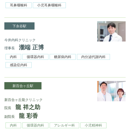
耳鼻咽喉科
小児耳鼻咽喉科
下永谷駅
今井内科クリニック
瀧端 正博
理事長
内科
循環器内科
糖尿病内科
内分泌代謝内科
感染症内科
新百合ヶ丘駅
新百合ヶ丘龍クリニック
龍 祥之助
院長
龍 彩香
副院長
内科
循環器内科
アレルギー科
小児精神科