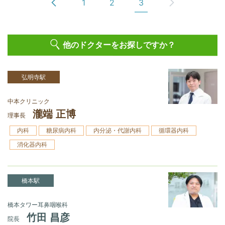
1
2
3
他のドクターをお探しですか？
弘明寺駅
中本クリニック
瀧端 正博
理事長
内科
糖尿病内科
内分泌・代謝内科
循環器内科
消化器内科
橋本駅
橋本タワー耳鼻咽喉科
竹田 昌彦
院長