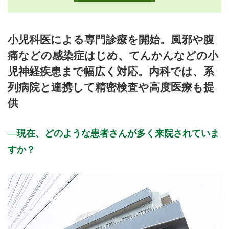
月曜日
火曜日
水曜日
木曜日
金曜日
土曜日
日曜日
祝日
外来受付時間
月
火
水
木
金
土
日
祝
小児科医による専門診療を開始。風邪や腹
8:30～11:30
●
●
●
●
●
●
痛などの感染症はじめ、てんかんなどの小
12:30～16:30
●
●
●
●
●
●
児神経疾患まで幅広く対応。内科では、系
休診日: 日、祝
列病院と連携して精密検査や高度医療も提
供
備考: 発熱感染症外来
内科 月・水・金曜日:午前・午後 土曜日:午後
小児科 月・火・水・木曜日:午前・午後 第3金曜日:午前
現在、どのような患者さんが多く来院されていま
※完全予約制(電話予約のみ)
すか？
元気な子外来(乳児健診、予防接種、健康相談等の専用時間で
す)
月～木曜日:13:30～14:15
※完全予約制(電話予約のみ)
電話予約受付時間 8:30～16:30 (日・祝日除く)
※診療時間や臨時休診・診療内容等について、事前に必ず医療