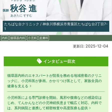
秋谷 進
医師
あきたに すすむ
たちばな台クリニック
/
神奈川県横浜市青葉区たちばな台2丁目7-
1
内科
循環器内科
小児科
皮膚科
2025-12-04
更新日:
インタビュー目次
循環器内科のエキスパートが院長を務める地域密着のクリニ
ックに、小児科医が参画。かかりつけ医として、家族全員の
健康を支える
小児科医による専門診療を開始。風邪や腹痛などの感染症は
じめ、てんかんなどの小児神経疾患まで幅広く対応。内科で
は、系列病院と連携して精密検査や高度医療も提供