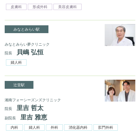
皮膚科
形成外科
美容皮膚科
みなとみらい駅
みなとみらい夢クリニック
貝嶋 弘恒
院長
婦人科
辻堂駅
湘南フォーシーズンズクリニック
里吉 哲太
院長
里吉 雅恵
副院長
内科
婦人科
外科
消化器内科
肛門外科