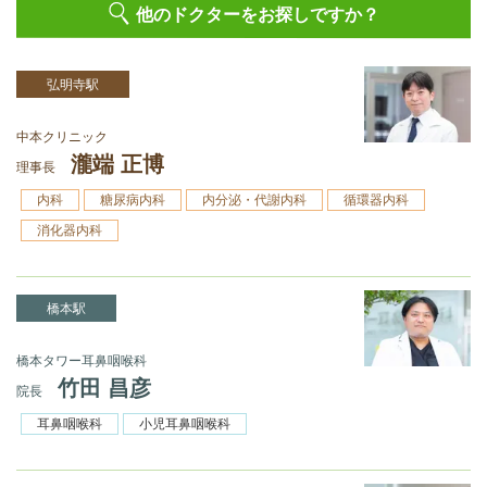
他のドクターをお探しですか？
弘明寺駅
中本クリニック
瀧端 正博
理事長
内科
糖尿病内科
内分泌・代謝内科
循環器内科
消化器内科
橋本駅
橋本タワー耳鼻咽喉科
竹田 昌彦
院長
耳鼻咽喉科
小児耳鼻咽喉科