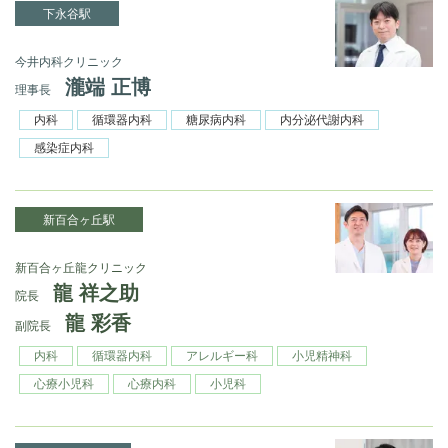
下永谷駅
今井内科クリニック
瀧端 正博
理事長
内科
循環器内科
糖尿病内科
内分泌代謝内科
感染症内科
新百合ヶ丘駅
新百合ヶ丘龍クリニック
龍 祥之助
院長
龍 彩香
副院長
内科
循環器内科
アレルギー科
小児精神科
心療小児科
心療内科
小児科