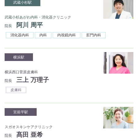
武蔵小杉駅
武蔵小杉あがわ内科・消化器クリニック
阿川 周平
院長
消化器内科
内科
内視鏡内科
肛門内科
横浜駅
横浜西口菅原皮膚科
三上 万理子
院長
皮膚科
宮前平駅
スガオスキンケアクリニック
髙田 亜希
院長