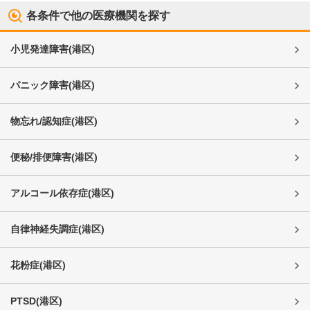
各条件で他の医療機関を探す
小児発達障害
(
港区
)
パニック障害
(
港区
)
物忘れ/認知症
(
港区
)
便秘/排便障害
(
港区
)
アルコール依存症
(
港区
)
自律神経失調症
(
港区
)
花粉症
(
港区
)
PTSD
(
港区
)