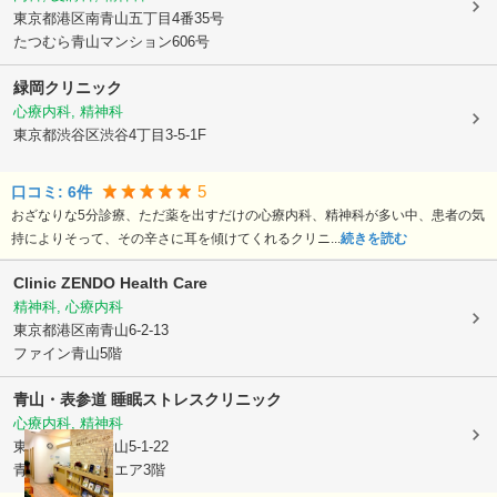
東京都港区
南青山五丁目4番35号
たつむら青山マンション606号
緑岡クリニック
心療内科, 精神科
東京都渋谷区
渋谷4丁目3-5-1F
5
口コミ:
6
件
おざなりな5分診療、ただ薬を出すだけの心療内科、精神科が多い中、患者の気
持によりそって、その辛さに耳を傾けてくれるクリニ...
続きを読む
Clinic ZENDO Health Care
精神科, 心療内科
東京都港区
南青山6-2-13
ファイン青山5階
青山・表参道 睡眠ストレスクリニック
心療内科, 精神科
東京都港区
南青山5-1-22
青山ライズスクエア3階