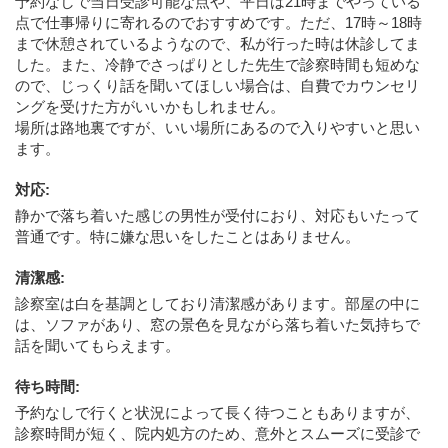
予約なしで当日受診可能な点や、平日は21時までやっている
点で仕事帰りに寄れるのでおすすめです。ただ、17時～18時
まで休憩されているようなので、私が行った時は休診してま
した。また、冷静でさっぱりとした先生で診察時間も短めな
ので、じっくり話を聞いてほしい場合は、自費でカウンセリ
ングを受けた方がいいかもしれません。
場所は路地裏ですが、いい場所にあるので入りやすいと思い
ます。
対応
:
静かで落ち着いた感じの男性が受付におり、対応もいたって
普通です。特に嫌な思いをしたことはありません。
清潔感
:
診察室は白を基調としており清潔感があります。部屋の中に
は、ソファがあり、窓の景色を見ながら落ち着いた気持ちで
話を聞いてもらえます。
待ち時間
:
予約なしで行くと状況によって長く待つこともありますが、
診察時間が短く、院内処方のため、意外とスムーズに受診で