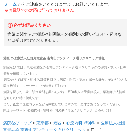
ォーム
からご連絡をいただけますようお願いいたします。
※お電話での対応は行っておりません
必ずお読みください
病気に関するご相談や各医院への個別のお問い合わせ・紹介な
どは受け付けておりません。
港区
の
医療法人社団真貴志会 南青山アンティーク通りクリニック
情報
病院なび では、
東京都
港区
の
南青山アンティーク通りクリニック
の
評判・求人・転職
情報を掲載しています。
病院なび では市区町村別/診療科目別に病院・医院・薬局を探せるほか、予約ができる
医療機関や、キーワードでの検索も可能です。
病院を探したい時、診療時間を調べたい時、医師求人や看護師求人、薬剤師求人情報
を知りたい時に便利です。
また、役立つ医療コラムなども掲載していますので、是非ご覧になってください。
関連キーワード:
心療内科 / 精神科 / 神経科 / 港区 / クリニック / かかりつけ
病院なびトップ
>
東京都
>
港区
>
心療内科
精神科
>
医療法人社団
真貴志会 南青山アンティーク通りクリニック
>
口コミ