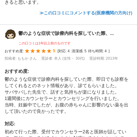
きると思います。
≫この口コミにコメントする(医療機関の方向け)
鬱のような症状で診療内科を探していた際、...
この口コミは1年以上前のものです
5
おすすめ度:
[
対応:
4
清潔感:
5
待ち時間:
4
]
投稿者: ももか さん
受診者: 本人 (女性・ 30代)
受診時期: 2013年
おすすめ度
:
鬱のような症状で診療内科を探していた際、即日でも診察を
してくれるとのネット情報があり、診てもらいました。
サバサバした先生で、話すと気持ちが楽になりました。
1週間後にカウンセラーとカウンセリングを行いました。
当時、妊娠中でしたが、お腹の赤ちゃんに影響のない薬を出
して頂いたので良かったです。
対応
:
初めて行った際、受付でカウンセラー2名と医師が話してい