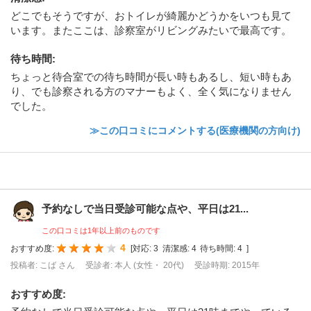
どこでもそうですが、おトイレが綺麗かどうかをいつも見て
います。またここは、診察室がリビングみたいで最高です。
待ち時間
:
ちょっと待合室での待ち時間が長い時もあるし、短い時もあ
り、でも診察される方のマナーもよく、全く気になりません
でした。
≫この口コミにコメントする(医療機関の方向け)
予約なしで当日受診可能な点や、平日は21...
この口コミは1年以上前のものです
4
おすすめ度:
[
対応:
3
清潔感:
4
待ち時間:
4
]
投稿者: こば さん
受診者: 本人 (女性・ 20代)
受診時期: 2015年
おすすめ度
: