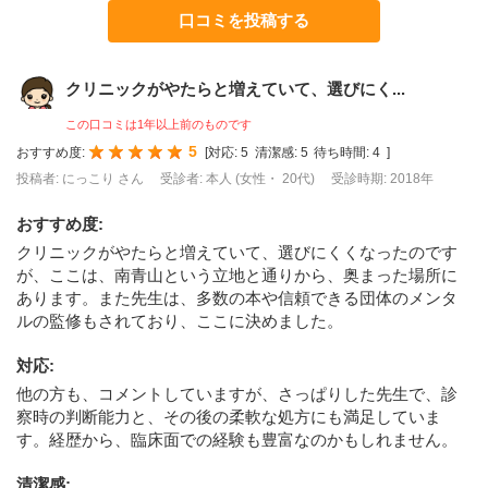
口コミを投稿する
クリニックがやたらと増えていて、選びにく...
この口コミは1年以上前のものです
5
おすすめ度:
[
対応:
5
清潔感:
5
待ち時間:
4
]
投稿者: にっこり さん
受診者: 本人 (女性・ 20代)
受診時期: 2018年
おすすめ度
:
クリニックがやたらと増えていて、選びにくくなったのです
が、ここは、南青山という立地と通りから、奥まった場所に
あります。また先生は、多数の本や信頼できる団体のメンタ
ルの監修もされており、ここに決めました。
対応
:
他の方も、コメントしていますが、さっぱりした先生で、診
察時の判断能力と、その後の柔軟な処方にも満足していま
す。経歴から、臨床面での経験も豊富なのかもしれません。
清潔感
: