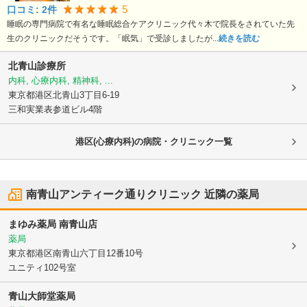
5
口コミ:
2
件
睡眠の専門病院で有名な睡眠総合ケアクリニック代々木で院長をされていた先
生のクリニックだそうです。「眠気」で受診しましたが...
続きを読む
北青山診療所
内科, 心療内科, 精神科, ...
東京都港区
北青山3丁目6-19
三和実業表参道ビル4階
港区(心療内科)の病院・クリニック一覧
南青山アンティーク通りクリニック
近隣の薬局
まゆみ薬局 南青山店
薬局
東京都港区
南青山六丁目12番10号
ユニティ102号室
青山大師堂薬局