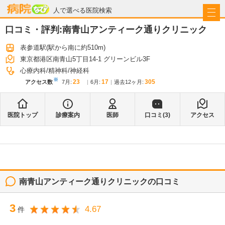
病院なび
人で選べる医院検索
口コミ・評判:
南青山アンティーク通りクリニック
表参道駅
(駅から
南に約510m
)
東京都港区南青山5丁目14-1 グリーンビル3F
心療内科
精神科
神経科
※
23
17
305
アクセス数
7月
:
6月
:
過去12ヶ月:
医院トップ
診療案内
医師
口コミ(
3
)
アクセス
南青山アンティーク通りクリニック
の口コミ
3
4.67
件