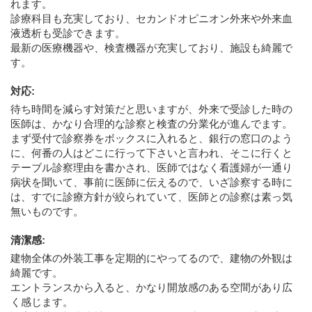
れます。
診療科目も充実しており、セカンドオピニオン外来や外来血
液透析も受診できます。
最新の医療機器や、検査機器が充実しており、施設も綺麗で
す。
対応
:
待ち時間を減らす対策だと思いますが、外来で受診した時の
医師は、かなり合理的な診察と検査の分業化が進んでます。
まず受付で診察券をボックスに入れると、銀行の窓口のよう
に、何番の人はどこに行って下さいと言われ、そこに行くと
テーブル診察理由を書かされ、医師ではなく看護婦が一通り
病状を聞いて、事前に医師に伝えるので、いざ診察する時に
は、すでに診療方針が絞られていて、医師との診察は素っ気
無いものです。
清潔感
:
建物全体の外装工事を定期的にやってるので、建物の外観は
綺麗です。
エントランスから入ると、かなり開放感のある空間があり広
く感じます。