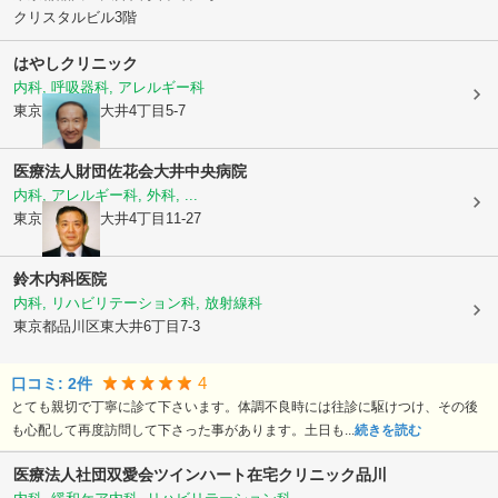
クリスタルビル3階
はやしクリニック
内科, 呼吸器科, アレルギー科
東京都品川区
大井4丁目5-7
医療法人財団佐花会
大井中央病院
内科, アレルギー科, 外科, ...
東京都品川区
大井4丁目11-27
鈴木内科医院
内科, リハビリテーション科, 放射線科
東京都品川区
東大井6丁目7-3
4
口コミ:
2
件
とても親切で丁寧に診て下さいます。体調不良時には往診に駆けつけ、その後
も心配して再度訪問して下さった事があります。土日も...
続きを読む
医療法人社団双愛会ツインハート在宅クリニック品川