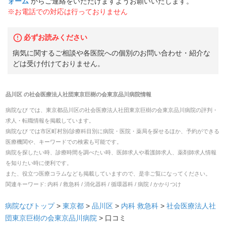
ォーム
からご連絡をいただけますようお願いいたします。
※お電話での対応は行っておりません
必ずお読みください
病気に関するご相談や各医院への個別のお問い合わせ・紹介な
どは受け付けておりません。
品川区
の
社会医療法人社団東京巨樹の会東京品川病院
情報
病院なび では、
東京都
品川区
の
社会医療法人社団東京巨樹の会東京品川病院
の
評判・
求人・転職
情報を掲載しています。
病院なび では市区町村別/診療科目別に病院・医院・薬局を探せるほか、予約ができる
医療機関や、キーワードでの検索も可能です。
病院を探したい時、診療時間を調べたい時、医師求人や看護師求人、薬剤師求人情報
を知りたい時に便利です。
また、役立つ医療コラムなども掲載していますので、是非ご覧になってください。
関連キーワード:
内科 / 救急科 / 消化器科 / 循環器科 / 病院 / かかりつけ
病院なびトップ
>
東京都
>
品川区
>
内科
救急科
>
社会医療法人社
団東京巨樹の会東京品川病院
>
口コミ