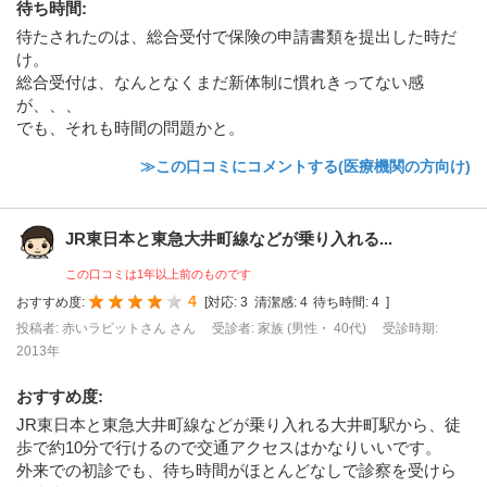
待ち時間
:
待たされたのは、総合受付で保険の申請書類を提出した時だ
け。
総合受付は、なんとなくまだ新体制に慣れきってない感
が、、、
でも、それも時間の問題かと。
≫この口コミにコメントする(医療機関の方向け)
JR東日本と東急大井町線などが乗り入れる...
この口コミは1年以上前のものです
4
おすすめ度:
[
対応:
3
清潔感:
4
待ち時間:
4
]
投稿者: 赤いラビットさん さん
受診者: 家族 (男性・ 40代)
受診時期:
2013年
おすすめ度
:
JR東日本と東急大井町線などが乗り入れる大井町駅から、徒
歩で約10分で行けるので交通アクセスはかなりいいです。
外来での初診でも、待ち時間がほとんどなしで診察を受けら