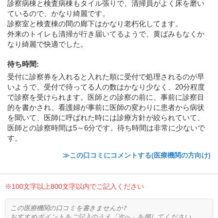
診察病棟と検査病棟もタイル張りで、清掃員がよく床を磨い
ているので、かなり綺麗です。
診察室と検査棟の間の廊下はかなり老朽化してます。
外来のトイレも清掃が行き届いてるようで、黄ばみもなくか
なり綺麗で快適でした。
待ち時間
:
受付に診察券を入れると入れた順に受付で処理されるのが早
いようで、受付で待ってる人の数はかなり少なく、20分程度
で診察を受けられます。医師との診察の前に、事前に診察目
的を書かされ、看護婦が事前に医師の変わりに患者から病状
を聞いて、医師に呼ばれた時には診療方針が絞られていて、
医師との診察時間は5～6分です。待ち時間は非常に少ないで
す。
≫この口コミにコメントする(医療機関の方向け)
※100文字以上800文字以内でご記入ください