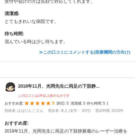
受付や会計の方は笑顔で対応してくれます。
清潔感
:
とてもきれいな病院です。
待ち時間
:
混んでいる時は少し待ちます。
≫この口コミにコメントする(医療機関の方向け)
2018年11月、光岡先生に両足の下肢静...
この口コミは1年以上前のものです
5
おすすめ度:
[
対応:
5
清潔感:
5
待ち時間:
5
]
投稿者: ははだんご さん
受診者: 本人 (女性・ 50代)
受診時期: 2018年
おすすめ度
:
2018年11月、光岡先生に両足の下肢静脈瘤のレーザー治療を