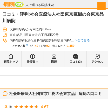
病院なび
人で選べる医院検索
口コミ・評判:
社会医療法人社団東京巨樹の会東京品
川病院
大井町駅
(駅から
南に約430m
)
東京都品川区東大井六丁目3番22号
全てみる
内科
救急科
消化器科
循環器科
呼吸器内科
...
※
49
92
1,459
アクセス数
7月
:
6月
:
過去12ヶ月:
医院トップ
診療案内
医師
口コミ(
3
)
アクセス
社会医療法人社団東京巨樹の会東京品川病院
の口コミ
3
4.67
件