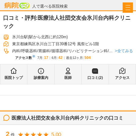
病院なび
人で選べる医院検索
口コミ・評判:
医療法人社団交友会氷川台内科クリニ
ック
氷川台駅
(駅から
北西に約120m
)
東京都練馬区氷川台三丁目39番12号 風祭ビル1階
全てみる
内科
呼吸器科
胃腸科
循環器科
リハビリテーション科
...
※
17
42
504
アクセス数
7月
:
6月
:
過去12ヶ月:
医院トップ
診療案内
医師
口コミ(
2
)
アクセス
医療法人社団交友会氷川台内科クリニック
の口コミ
2
5.00
件