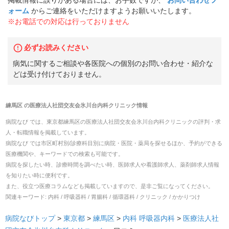
ォーム
からご連絡をいただけますようお願いいたします。
※お電話での対応は行っておりません
必ずお読みください
病気に関するご相談や各医院への個別のお問い合わせ・紹介な
どは受け付けておりません。
練馬区
の
医療法人社団交友会氷川台内科クリニック
情報
病院なび では、
東京都
練馬区
の
医療法人社団交友会氷川台内科クリニック
の
評判・求
人・転職
情報を掲載しています。
病院なび では市区町村別/診療科目別に病院・医院・薬局を探せるほか、予約ができる
医療機関や、キーワードでの検索も可能です。
病院を探したい時、診療時間を調べたい時、医師求人や看護師求人、薬剤師求人情報
を知りたい時に便利です。
また、役立つ医療コラムなども掲載していますので、是非ご覧になってください。
関連キーワード:
内科 / 呼吸器科 / 胃腸科 / 循環器科 / クリニック / かかりつけ
病院なびトップ
>
東京都
>
練馬区
>
内科
呼吸器内科
>
医療法人社