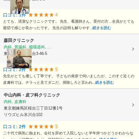
4
口コミ:
1
件
とても、清潔なクリニックです。 先生、看護師さん、受付の方…全員がとても
親切で感じが良かったです。 先生の説明も解りやす...
続きを読む
森田クリニック
内科, 胃腸科, 循環器科, ...
東京都練馬区
桜台3-46-5
5
口コミ:
2
件
先生がとても優しく丁寧です。 子どもの発疹で伺いましたが、このすぐ近くの
皮膚科では、チラっと見てダニだ、掃除しろと言われ...
続きを読む
中山内科・皮フ科クリニック
内科, 皮膚科
東京都練馬区
桜台三丁目12番1号
リウズヒル氷川台102
5
口コミ:
2
件
二十代で病気に蝕まれ、会社を辞めて入院しないと半年持つかどうかわからな