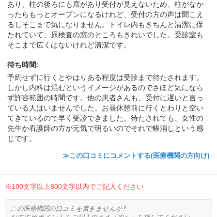
あり、柱の後ろにも席があり受付が見えないため、柱がなか
ったらもっとオープンになるけれど、受付の方の声は聞こえ
るしそこまで気になりません。トイレ内もきちんと清潔に保
たれていて、尿検査の窓のところもきれいでした。受診室も
そこまで広くはないけれど清潔です。
待ち時間
:
予約せずに行くとやはりある程度は受診まで待たされます。
しかし内科は混むというイメージがあるのでさほど気になら
ず許容範囲の時間です。他の患者さんも、受付に遅いと言っ
ている人はいませんでした。お昼休憩前に行くとわりと空い
てきているので早く受診できました。待たされても、女性の
先生か看護師の方が元気で明るいのでそれで帳消しという感
じです。
≫この口コミにコメントする(医療機関の方向け)
※100文字以上800文字以内でご記入ください