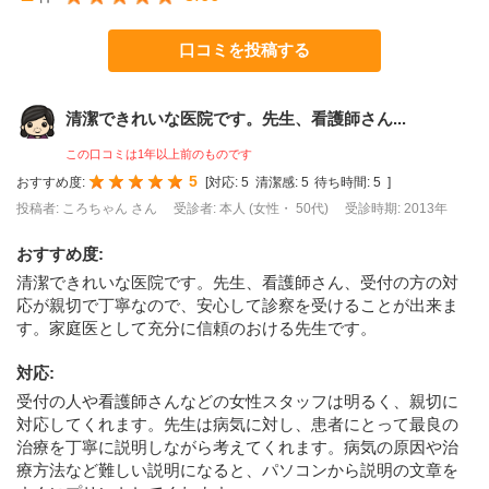
口コミを投稿する
清潔できれいな医院です。先生、看護師さん...
この口コミは1年以上前のものです
5
おすすめ度:
[
対応:
5
清潔感:
5
待ち時間:
5
]
投稿者: ころちゃん さん
受診者: 本人 (女性・ 50代)
受診時期: 2013年
おすすめ度
:
清潔できれいな医院です。先生、看護師さん、受付の方の対
応が親切で丁寧なので、安心して診察を受けることが出来ま
す。家庭医として充分に信頼のおける先生です。
対応
:
受付の人や看護師さんなどの女性スタッフは明るく、親切に
対応してくれます。先生は病気に対し、患者にとって最良の
治療を丁寧に説明しながら考えてくれます。病気の原因や治
療方法など難しい説明になると、パソコンから説明の文章を