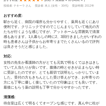
おすすめ度:
[
対応:
5
清潔感:
4
待ち時間:
4
]
投稿者: テキーラ さん
受診者: 本人 (女性・ 30代)
受診時期: 2012年
おすすめ度
:
駅から近く、病院の場所も分かりやすく、薬局も近くにあり
便利です。クリニックですのでこじんまりしていて地元の方
たちが行くような感じですが、アットホームな雰囲気で清潔
感もあります。1人暮らしの時に2、3回行きましたがいずれの
時も患者さんは子供からお年寄りまでたくさんいるので評判
は良さそうだと感じました。
対応
:
女性の先生か看護師の方がとても元気で明るくてはきはきし
ていて人当たりが良いです。腹痛の時とせきが止まらない時
に受診したのですが、とても親切で説明もしっかりしていま
した。受付の方もきちんとした受け答えができ、お年寄りの
方にも丁寧に優しく接していたので印象はとても良いです。
最後にもらう薬の説明も丁寧で分かりやすかったです。
清潔感
:
待合室は広くて明るくてオープンな感じです。真ん中に柱が