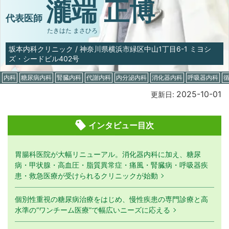
瀧端 正博
代表医師
たきはた まさひろ
坂本内科クリニック
/
神奈川県横浜市緑区中山1丁目6-1 ミヨシ
ズ・シードビル402号
内科
糖尿病内科
腎臓内科
代謝内科
内分泌内科
消化器内科
呼吸器内科
2025-10-01
更新日:
インタビュー目次
胃腸科医院が大幅リニューアル。消化器内科に加え、糖尿
病・甲状腺・高血圧・脂質異常症・痛風・腎臓病・呼吸器疾
患・救急医療が受けられるクリニックが始動
個別性重視の糖尿病治療をはじめ、慢性疾患の専門診療と高
水準の“ワンチーム医療”で幅広いニーズに応える