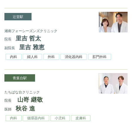
辻堂駅
湘南フォーシーズンズクリニック
里吉 哲太
院長
里吉 雅恵
副院長
内科
婦人科
外科
消化器内科
肛門外科
青葉台駅
たちばな台クリニック
山嵜 継敬
院長
秋谷 進
医師
内科
循環器内科
小児科
皮膚科