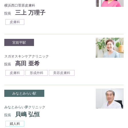
横浜西口菅原皮膚科
三上 万理子
院長
皮膚科
宮前平駅
スガオスキンケアクリニック
髙田 亜希
院長
皮膚科
形成外科
美容皮膚科
みなとみらい駅
みなとみらい夢クリニック
貝嶋 弘恒
院長
婦人科