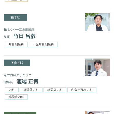
橋本駅
橋本タワー耳鼻咽喉科
竹田 昌彦
院長
耳鼻咽喉科
小児耳鼻咽喉科
下永谷駅
今井内科クリニック
瀧端 正博
理事長
内科
循環器内科
糖尿病内科
内分泌代謝内科
感染症内科