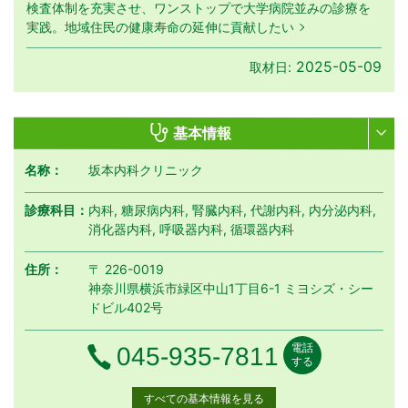
検査体制を充実させ、ワンストップで大学病院並みの診療を
実践。地域住民の健康寿命の延伸に貢献したい
2025-05-09
取材日:
基本情報
名称：
坂本内科クリニック
診療科目：
内科, 糖尿病内科, 腎臓内科, 代謝内科, 内分泌内科,
消化器内科, 呼吸器内科, 循環器内科
住所：
〒 226-0019
神奈川県横浜市緑区中山1丁目6-1 ミヨシズ・シー
ドビル402号
電話
電話番号
045-935-7811
する
すべての基本情報を見る