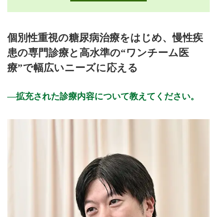
月曜日
火曜日
水曜日
木曜日
金曜日
土曜日
日曜日
祝日
診療時間
月
火
水
木
金
土
日
祝
個別性重視の糖尿病治療をはじめ、慢性疾
9:00～12:00
★
★
★
★
★
★
患の専門診療と高水準の“ワンチーム医
14:00～17:00
★
★
★
★
★
療”で幅広いニーズに応える
● … 外来診療のみの診療時間
★ … 外来診療およびオンライン診療の診療時間
拡充された診療内容について教えてください。
休診日: 日、祝、年末年始、夏季休暇
備考: 臨時休診あり
午前受付11:30終了
午後受付16:30終了
※診療時間や臨時休診・診療内容等について、事前に必ず医療
機関ホームページ、またはお電話にてご確認ください。
>>病院なびで医療機関の詳細を見る