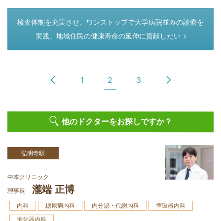
つぎのページ
検査体制を充実させ、ワンストップで大学病院並みの診療を
実践。地域住民の健康寿命の延伸に貢献したい
1
2
3
他のドクターをお探しですか？
弘明寺駅
中本クリニック
瀧端 正博
理事長
内科
糖尿病内科
内分泌・代謝内科
循環器内科
消化器内科