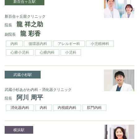
新百合ヶ丘駅
新百合ヶ丘龍クリニック
龍 祥之助
院長
龍 彩香
副院長
内科
循環器内科
アレルギー科
小児精神科
心療小児科
心療内科
小児科
武蔵小杉駅
武蔵小杉あがわ内科・消化器クリニック
阿川 周平
院長
消化器内科
内科
内視鏡内科
肛門内科
横浜駅