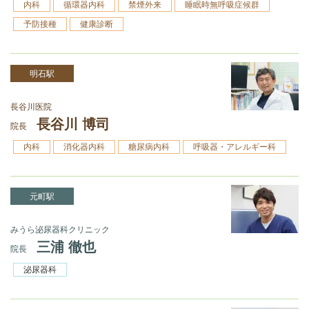
内科
循環器内科
禁煙外来
睡眠時無呼吸症候群
予防接種
健康診断
明石駅
長谷川医院
長谷川 博司
院長
内科
消化器内科
糖尿病内科
呼吸器・アレルギー科
元町駅
みうら泌尿器科クリニック
三浦 徹也
院長
泌尿器科