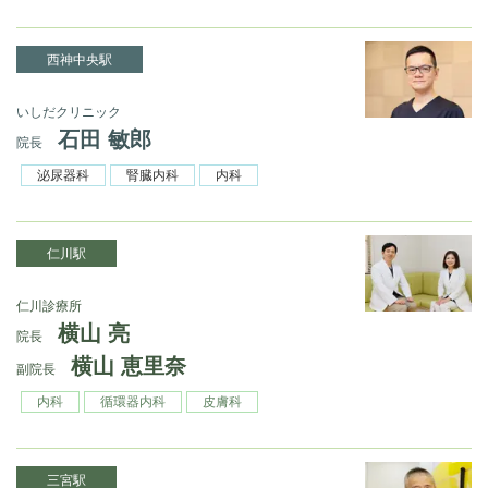
西神中央駅
いしだクリニック
石田 敏郎
院長
泌尿器科
腎臓内科
内科
仁川駅
仁川診療所
横山 亮
院長
横山 恵里奈
副院長
内科
循環器内科
皮膚科
三宮駅