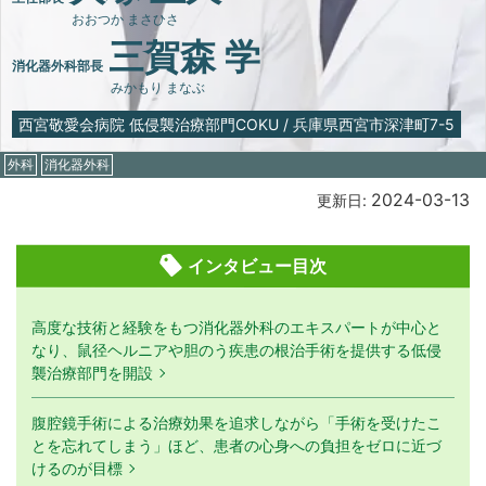
おおつか まさひさ
三賀森 学
消化器外科部長
みかもり まなぶ
西宮敬愛会病院 低侵襲治療部門COKU
/
兵庫県西宮市深津町7-5
外科
消化器外科
2024-03-13
更新日:
インタビュー目次
高度な技術と経験をもつ消化器外科のエキスパートが中心と
なり、鼠径ヘルニアや胆のう疾患の根治手術を提供する低侵
襲治療部門を開設
腹腔鏡手術による治療効果を追求しながら「手術を受けたこ
とを忘れてしまう」ほど、患者の心身への負担をゼロに近づ
けるのが目標