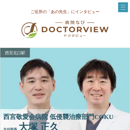
ご近所の「あの先生」にインタビュー
西宮北口駅
西宮敬愛会病院 低侵襲治療部門COKU
大塚 正久
主任部長