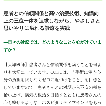
月曜日
火曜日
水曜日
木曜日
金曜日
土曜日
日曜日
祝日
診療時間
月
火
水
木
金
土
日
祝
患者との信頼関係と高い治療技術、知識向
9:00～12:00
●
●
●
●
●
●
上の三位一体を追求しながら、やさしさと
13:00～17:00
●
●
●
●
●
●
思いやりに溢れる診療を実践
休診日： 日、祝
備考：・予約方法：電話予約、WEB予約、かかりつけの先生
日々の診療では、どのようなことを心がけていま
からのご紹介
・直接来院いただいても診察可能ですが、手術日はお待
すか？
たせすることがあります。
※診療時間や臨時休診・診療内容等について、事前に必ず医療
【大塚医師】患者さんと信頼関係を築くことを何よ
機関ホームページ、またはお電話にてご確認ください。
りも大切にしています。COKUは、「手術に伴う心
>>病院なびで医療機関の詳細を見る
身の負担を限りなくゼロに近づけること」を目標と
していますので、患者さんとの対話から不安の種を
公式HPはこちら
拾い上げ、病気の根治を目指すとともに患者さんの
心も癒せるような、ホスピタリティマインドをもっ