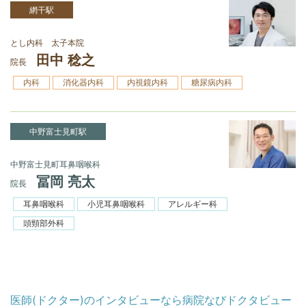
網干駅
とし内科 太子本院
田中 稔之
院長
内科
消化器内科
内視鏡内科
糖尿病内科
中野富士見町駅
中野富士見町耳鼻咽喉科
冨岡 亮太
院長
耳鼻咽喉科
小児耳鼻咽喉科
アレルギー科
頭頸部外科
医師(ドクター)のインタビューなら病院なびドクタビュー