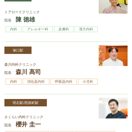
トアロードクリニック
陳 徳雄
院長
内科
アレルギー科
皮膚科
漢方内科
塚口駅
森川内科クリニック
森川 髙司
院長
内科
消化器内科
呼吸器内科
小児科
明石駅/西新町駅
さくらい内科クリニック
櫻井 圭一
院長