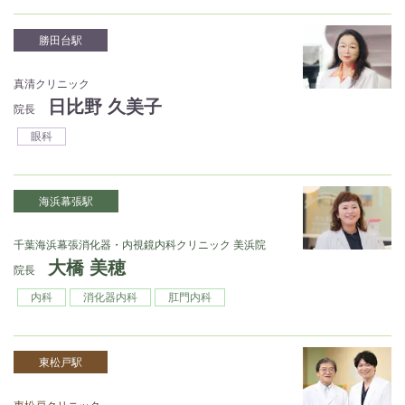
勝田台駅
真清クリニック
日比野 久美子
院長
眼科
海浜幕張駅
千葉海浜幕張消化器・内視鏡内科クリニック 美浜院
大橋 美穂
院長
内科
消化器内科
肛門内科
東松戸駅