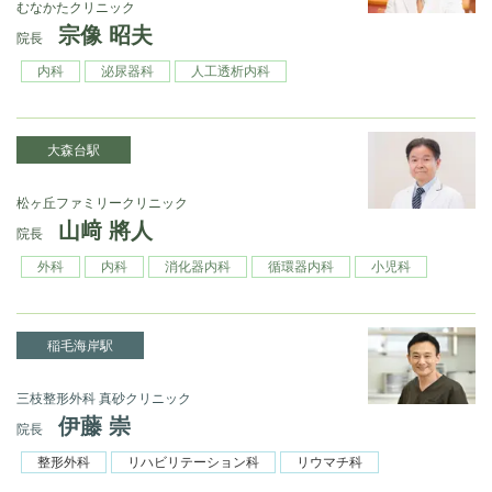
むなかたクリニック
宗像 昭夫
院長
内科
泌尿器科
人工透析内科
大森台駅
松ヶ丘ファミリークリニック
山﨑 將人
院長
外科
内科
消化器内科
循環器内科
小児科
稲毛海岸駅
三枝整形外科 真砂クリニック
伊藤 崇
院長
整形外科
リハビリテーション科
リウマチ科