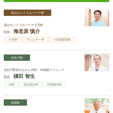
流山セントラルパーク駅
流山セントラルパーク小児科
海老原 慎介
院長
小児科
アレルギー科
小児循環器科
北松戸駅
北松戸駅前おなかと内科・内視鏡クリニック
槇田 智生
院長
内科
消化器内科
内視鏡内科
茂原駅