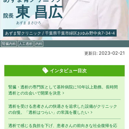
東 昌広
院長
あずま まさひろ
あずま腎クリニック
/
千葉県千葉市緑区おゆみ野中央7-34-4
腎臓内科
人工透析
内科
2023-02-21
更新日:
インタビュー目次
腎臓・透析の専門医として基幹病院に10年以上勤務。長時間
透析との出会いで開業を決意
透析を受ける患者さんの快適さを追求した設備がクリニック
の自慢。「透析はつらい」の常識を覆したい
透析で感じる負担を下げ、患者さんの前向きな社会復帰を応