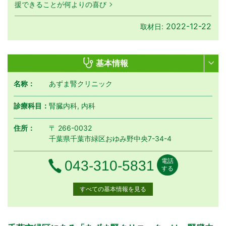
援できることが何よりの喜び
2022-12-22
取材日:
基本情報
名称：
あずま腎クリニック
診療科目：
腎臓内科, 内科
住所：
〒 266-0032
千葉県千葉市緑区おゆみ野中央7-34-4
電話
電話番号
043-310-5831
する
すべての基本情報を見る
月曜日
火曜日
水曜日
木曜日
金曜日
土曜日
日曜日
祝日
診療時間
月
火
水
木
金
土
日
祝