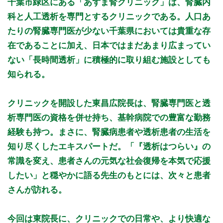
千葉市緑区にある「あずま腎クリニック」は、腎臓内
9:30 - 12:00
○
○
○
○
○
○
休
休
科と人工透析を専門とするクリニックである。人口あ
15:00 - 18:00
○
休
○
休
○
休
休
休
たりの腎臓専門医が少ない千葉県においては貴重な存
在であることに加え、日本ではまだあまり広まってい
休診日：火曜午後・木曜午後・土曜午後・日曜・祝日
ない「長時間透析」に積極的に取り組む施設としても
※診療時間や臨時休診・診療内容等について、事前に必ず医療
知られる。
機関ホームページ、またはお電話にてご確認ください。
>>病院なびで医療機関の詳細を見る
クリニックを開設した東昌広院長は、腎臓専門医と透
析専門医の資格を併せ持ち、基幹病院での豊富な勤務
公式HPはこちら
経験も持つ。まさに、腎臓病患者や透析患者の生活を
知り尽くしたエキスパートだ。「『透析はつらい』の
初診受付
常識を変え、患者さんの元気な社会復帰を本気で応援
したい」と穏やかに語る先生のもとには、次々と患者
さんが訪れる。
今回は東院長に、クリニックでの日常や、より快適な