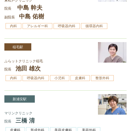
東松戸クリニック
中島 幹夫
院長
中島 佑樹
副院長
内科
アレルギー科
呼吸器内科
循環器内科
稲毛駅
ふらットクリニック稲毛
池田 雄次
院長
内科
呼吸器内科
小児科
皮膚科
整形外科
新浦安駅
マリンクリニック
三橋 清
院長
皮膚科
形成外科
美容皮膚科
美容外科