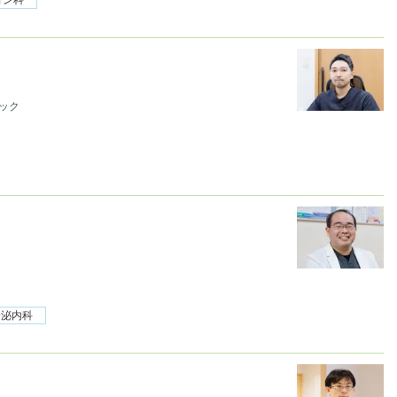
ック
分泌内科