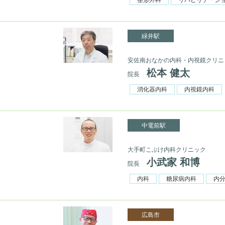
緑井駅
安佐南おなかの内科・内視鏡クリニ
松本 健太
院長
消化器内科
内視鏡内科
中電前駅
大手町こぶけ内科クリニック
小武家 和博
院長
内科
糖尿病内科
内
広島市