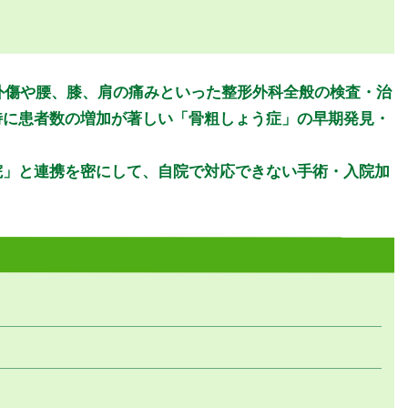
金曜日
土曜日
日曜日
祝日
金
土
日
祝
外傷や腰、膝、肩の痛みといった整形外科全般の検査・治
○
○
休
休
特に患者数の増加が著しい「骨粗しょう症」の早期発見・
○
★
休
休
院」と連携を密にして、自院で対応できない手術・入院加