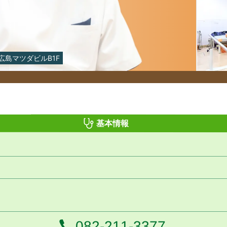
広島マツダビルB1F
基本情報
電話番号
082-211-3377