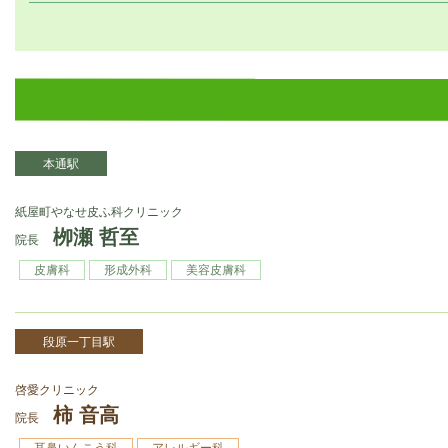
本通駅
紙屋町やなせ皮ふ科クリニック
栁瀬 哲至
院長
皮膚科
形成外科
美容皮膚科
段原一丁目駅
啓愛クリニック
柿 音高
院長
耳鼻いんこう科
アレルギー科