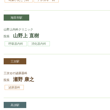
海田市駅
山野上内科クリニック
山野上 直樹
院長
呼吸器内科
消化器内科
三次駅
三次せの泌尿器科
瀬野 康之
院長
泌尿器科
高須駅