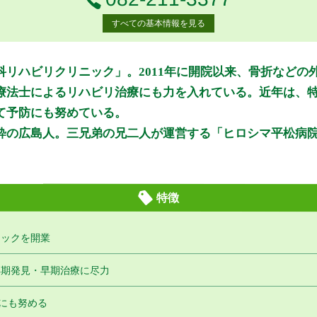
すべての基本情報を見る
月曜日
火曜日
水曜日
木曜日
月
火
水
木
リハビリクリニック」。2011年に開院以来、骨折などの
○
○
○
○
療法士によるリハビリ治療にも力を入れている。近年は、
○
○
○
○
て予防にも努めている。
粋の広島人。三兄弟の兄二人が運営する「ヒロシマ平松病
ホームページ、またはお電話にてご確認ください。
特徴
ニックを開業
公式HPはこちら
早期発見・早期治療に尽力
初診受付
にも努める