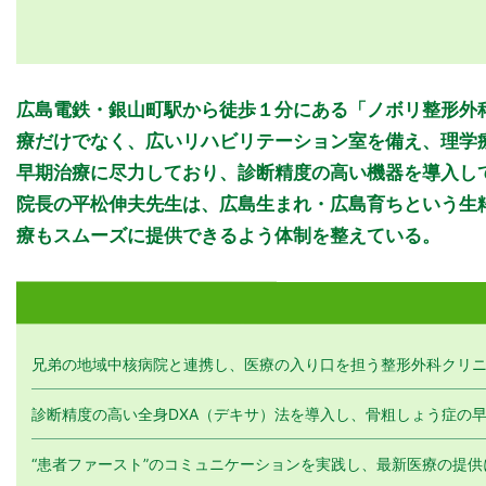
診療時間
広島電鉄・銀山町駅から徒歩１分にある「ノボリ整形外科
9:00-13:30
療だけでなく、広いリハビリテーション室を備え、理学
15:00-18:30
早期治療に尽力しており、診断精度の高い機器を導入し
院長の平松伸夫先生は、広島生まれ・広島育ちという生
★15:00-17:00
休診日：日曜日・祝日
療もスムーズに提供できるよう体制を整えている。
※診療時間や臨時休診・診療内容等について、事前に必ず医療機関
>>病院なびで医療機関の詳細を見る
兄弟の地域中核病院と連携し、医療の入り口を担う整形外科クリ
診断精度の高い全身DXA（デキサ）法を導入し、骨粗しょう症の
“患者ファースト”のコミュニケーションを実践し、最新医療の提供