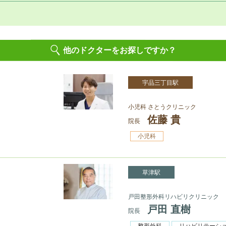
他のドクターをお探しですか？
宇品三丁目駅
小児科 さとうクリニック
佐藤 貴
院長
小児科
草津駅
戸田整形外科リハビリクリニック
戸田 直樹
院長
整形外科
リハビリテーシ