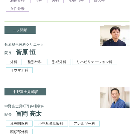
泌尿器科
内科
外科
心療内科
婦人科
女性外来
一ノ関駅
菅原整形外科クリニック
菅原 恒
院長
外科
整形外科
形成外科
リハビリテーション科
リウマチ科
中野富士見町駅
中野富士見町耳鼻咽喉科
冨岡 亮太
院長
耳鼻咽喉科
小児耳鼻咽喉科
アレルギー科
頭頸部外科