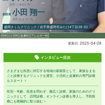
おだ じゅんいち
小田 翔一
副院長
おだ しょういち
盛岡さくらクリニック
/
岩手県盛岡市みたけ4丁目36-32
内科
小児科
皮膚科
アレルギー科
2025-04-28
更新日:
インタビュー目次
さまざまな疾患に対応する地域の家庭医として、家族をまる
ごと診療するクリニックを運営。小児科と皮膚科の専門診療
もスタート
性別・年齢、疾患を問わず、幅広く診療。家族のためのクリ
ニックとして、訪問診療、オンライン診療も導入し、予防医
療にも積極的に取り組む