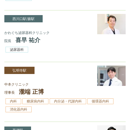
西川口駅/蕨駅
かわぐち泌尿器科クリニック
喜早 祐介
院長
泌尿器科
弘明寺駅
中本クリニック
瀧端 正博
理事長
内科
糖尿病内科
内分泌・代謝内科
循環器内科
消化器内科