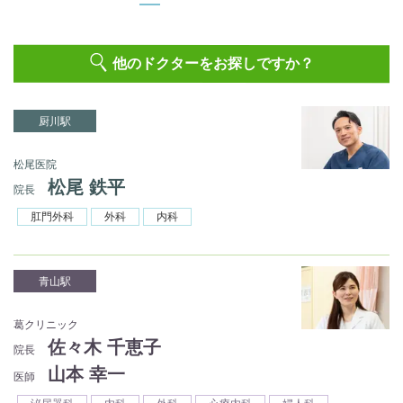
他のドクターをお探しですか？
厨川駅
松尾医院
松尾 鉄平
院長
肛門外科
外科
内科
青山駅
葛クリニック
佐々木 千恵子
院長
山本 幸一
医師