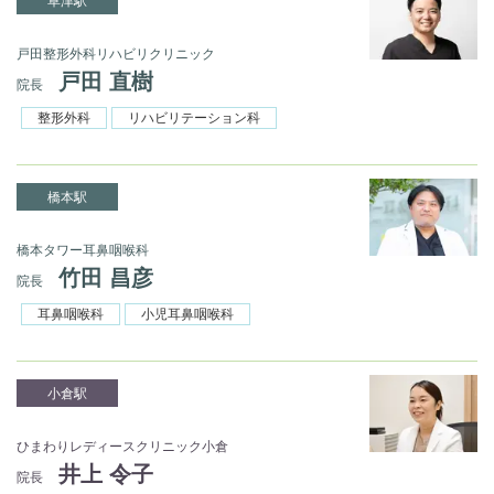
草津駅
戸田整形外科リハビリクリニック
戸田 直樹
院長
整形外科
リハビリテーション科
橋本駅
橋本タワー耳鼻咽喉科
竹田 昌彦
院長
耳鼻咽喉科
小児耳鼻咽喉科
小倉駅
ひまわりレディースクリニック小倉
井上 令子
院長