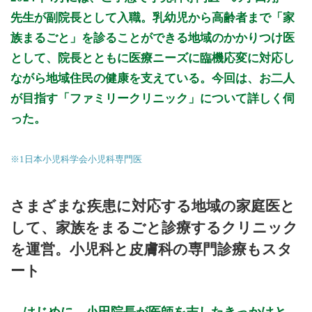
疱疹ワクチンの接種を行っております。
先生が副院長として入職。乳幼児から高齢者まで「家
※診療時間や臨時休診・診療内容等について、事前に必ず医療
族まるごと」を診ることができる地域のかかりつけ医
機関ホームページ、またはお電話にてご確認ください。
として、院長とともに医療ニーズに臨機応変に対応し
>>病院なびで医療機関の詳細を見る
ながら地域住民の健康を支えている。今回は、お二人
が目指す「ファミリークリニック」について詳しく伺
公式HPはこちら
った。
初診受付
※1日本小児科学会小児科専門医
さまざまな疾患に対応する地域の家庭医と
して、家族をまるごと診療するクリニック
を運営。小児科と皮膚科の専門診療もスタ
ート
はじめに、小田院長が医師を志したきっかけと、