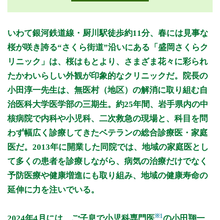
月曜日
火曜日
水曜日
木曜日
金曜日
土曜日
日曜日
祝日
診療時間
月
火
水
木
金
土
日
祝
いわて銀河鉄道線・厨川駅徒歩約11分、春には見事な
9:00～12:00
●
●
●
●
●
●
桜が咲き誇る“さくら街道”沿いにある「盛岡さくらク
14:00～18:00
●
●
●
●
リニック」は、桜はもとより、さまざま花々に彩られ
たかわいらしい外観が印象的なクリニックだ。院長の
休診日: 水・土午後、日、祝
小田淳一先生は、無医村（地区）の解消に取り組む自
備考: 【皮膚科】(完全予約制)
治医科大学医学部の三期生。約25年間、岩手県内の中
月曜 9:00～12:00、14:00-17:00
核病院で内科や小児科、二次救急の現場と、科目を問
第1・3木曜、第2・3土曜 9:00～12:00
※月によって、変更がありますので詳細はホームページをご確
わず幅広く診療してきたベテランの総合診療医・家庭
認ください
医だ。2013年に開業した同院では、地域の家庭医とし
【初診受付】から、内科・小児科・アレルギー科の初めての患
て多くの患者を診療しながら、病気の治療だけでなく
者様に限り、ネットでの一般診療の受付ができます。
予防医療や健康増進にも取り組み、地域の健康寿命の
【再診受付】から、再来院の患者様の、ネットでの一般診療の
延伸に力を注いでいる。
予約ができます。ご利用ください。
RSウイルスワクチン(60歳以上)、子宮頸がんワクチン、帯状
※1
2024年4月には、ご子息で小児科専門医
の小田翔一