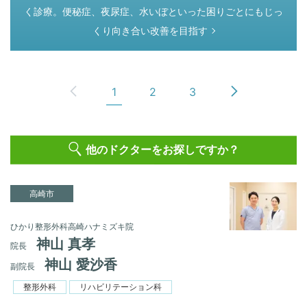
く診療。便秘症、夜尿症、水いぼといった困りごとにもじっ
くり向き合い改善を目指す
1
2
3
他のドクターをお探しですか？
高崎市
ひかり整形外科高崎ハナミズキ院
神山 真孝
院長
神山 愛沙香
副院長
整形外科
リハビリテーション科