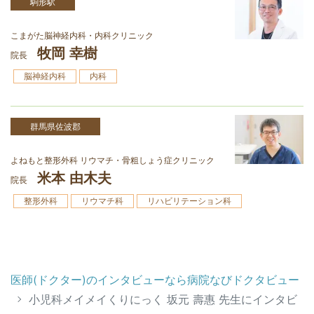
駒形駅
こまがた脳神経内科・内科クリニック
牧岡 幸樹
院長
脳神経内科
内科
群馬県佐波郡
よねもと整形外科 リウマチ・骨粗しょう症クリニック
米本 由木夫
院長
整形外科
リウマチ科
リハビリテーション科
医師(ドクター)のインタビューなら病院なびドクタビュー
小児科メイメイくりにっく 坂元 壽惠 先生にインタビ