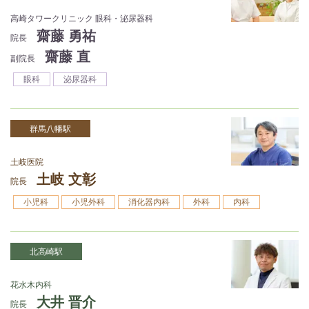
高崎タワークリニック 眼科・泌尿器科
齋藤 勇祐
院長
齋藤 直
副院長
眼科
泌尿器科
群馬八幡駅
土岐医院
土岐 文彰
院長
小児科
小児外科
消化器内科
外科
内科
北高崎駅
花水木内科
大井 晋介
院長