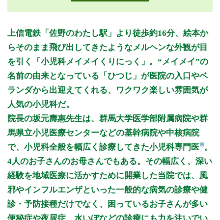
月曜日
火曜日
水曜日
木曜日
金曜日
土曜日
日曜日
祝日
診療時間
月
火
水
木
金
土
日
祝
上信電鉄「佐野のわたし駅」より徒歩約16分、絵本か
9:00〜12:00
●
●
●
●
●
らそのまま飛び出してきたようなメルヘンな外観が目
14:00〜16:00
●
を引く「小児科メイメイくりにっく」。“メイメイ”の
15:00〜18:00
●
●
●
●
名前の由来となっている「ひつじ」が医院の入口やベ
ランダから出迎えてくれる、ワクワク楽しい雰囲気が
休診日: 水、日、祝、 第5土曜
人気の小児科だ。
備考: ※火/金の14:00～15:00は予防接種・乳幼児健診のみを行
院長の坂元壽惠先生は、群馬大学医学部附属病院や群
なっております。午後の一般診療は15:00より開始いたしま
馬県立小児医療センターなどの基幹病院や中核病院
す。
※予防接種・乳幼児健診は予約制となります。
※
で、小児科全般を幅広く診療してきた小児科専門医
。
4人のお子さんのお母さんでもある。その幅広く、深い
※診療時間や臨時休診・診療内容等について、事前に必ず医療
機関ホームページ、またはお電話にてご確認ください。
経験を地域医療に活かすために開業した当院では、風
邪やインフルエンザといった一般的な病気の診療や健
>>病院なびで医療機関の詳細を見る
診・予防接種だけでなく、困っているお子さんが多い
便秘症や夜尿症、水いぼなどの診療にも力を注いでい