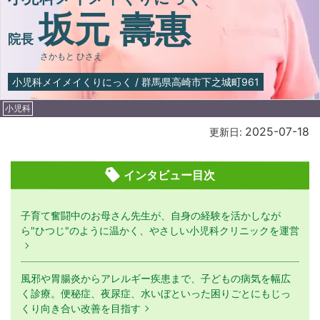
坂元 壽惠
院長
さかもと ひさえ
小児科メイメイくりにっく
/
群馬県高崎市下之城町961
小児科
2025-07-18
更新日:
インタビュー目次
子育て奮闘中のお母さん先生が、自身の経験を活かしなが
ら"ひつじ"のように温かく、やさしい小児科クリニックを運営
風邪や胃腸炎からアレルギー疾患まで、子どもの病気を幅広
く診療。便秘症、夜尿症、水いぼといった困りごとにもじっ
くり向き合い改善を目指す