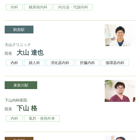
内科
糖尿病内科
内分泌・代謝内科
駒形駅
大山クリニック
大山 達也
院長
内科
婦人科
消化器内科
肝臓内科
循環器内科
東新川駅
下山内科医院
下山 格
院長
内科
風邪・発熱外来