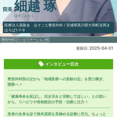
細越 琢
院長
ほそごえ たく
医療法人葵阪会 ほそごえ整形外科
/
宮城県黒川郡大和町吉岡ま
ほろば1-7-9
整形外科
リハビリテーション科
2025-04-01
更新日:
インタビュー目次
整形外科医の父から「地域医療への貢献の志」を受け継ぎ、
開業へ
「健康寿命を延ばし、活き活きと活動してほしい」との想い
から、リハビリや骨粗鬆症の予防・治療に注力
患者の全身を診て根本原因を見極める診療に尽力。ちょっと