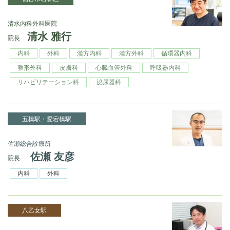
清水内科外科医院
清水 雅行
院長
内科
外科
漢方内科
漢方外科
循環器内科
整形外科
皮膚科
心臓血管外科
呼吸器内科
リハビリテーション科
泌尿器科
五橋駅・愛宕橋駅
佐瀬総合診療所
佐瀬 友彦
院長
内科
外科
八乙女駅