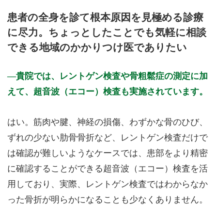
月曜日
火曜日
水曜日
木曜日
金曜日
土曜日
日曜日
祝日
診療時間
月
火
水
木
金
土
日
祝
患者の全身を診て根本原因を見極める診療
9:00～12:30
●
●
●
●
●
●
に尽力。ちょっとしたことでも気軽に相談
14:30～18:00
●
●
●
●
できる地域のかかりつけ医でありたい
休診日: 日、祝
備考: ○臨時休診あり
貴院では、レントゲン検査や骨粗鬆症の測定に加
○初診の方は検査などの都合上、診療時間終了の30分前まで
に受付を済ませて下さい。
えて、超音波（エコー）検査も実施されています。
※診療時間や臨時休診・診療内容等について、事前に必ず医療
機関ホームページ、またはお電話にてご確認ください。
はい。筋肉や腱、神経の損傷、わずかな骨のひび、
>>病院なびで医療機関の詳細を見る
ずれの少ない肋骨骨折など、レントゲン検査だけで
は確認が難しいようなケースでは、患部をより精密
公式HPはこちら
に確認することができる超音波（エコー）検査を活
用しており、実際、レントゲン検査ではわからなか
った骨折が明らかになることも少なくありません。