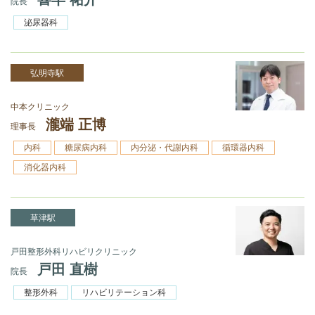
院長
泌尿器科
弘明寺駅
中本クリニック
瀧端 正博
理事長
内科
糖尿病内科
内分泌・代謝内科
循環器内科
消化器内科
草津駅
戸田整形外科リハビリクリニック
戸田 直樹
院長
整形外科
リハビリテーション科