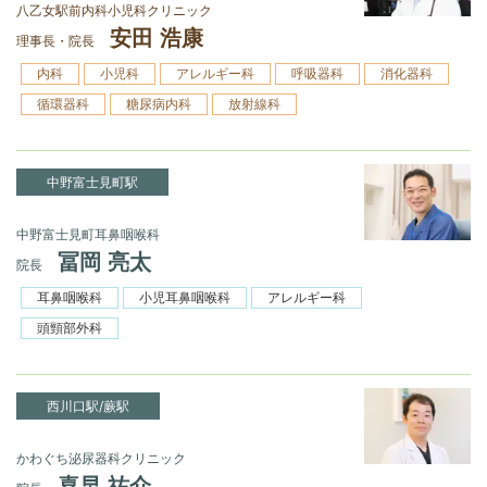
八乙女駅前内科小児科クリニック
安田 浩康
理事長・院長
内科
小児科
アレルギー科
呼吸器科
消化器科
循環器科
糖尿病内科
放射線科
中野富士見町駅
中野富士見町耳鼻咽喉科
冨岡 亮太
院長
耳鼻咽喉科
小児耳鼻咽喉科
アレルギー科
頭頸部外科
西川口駅/蕨駅
かわぐち泌尿器科クリニック
喜早 祐介