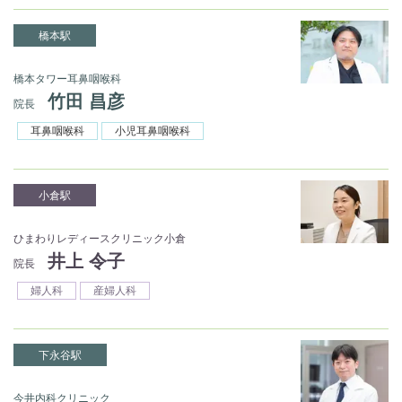
橋本駅
橋本タワー耳鼻咽喉科
竹田 昌彦
院長
耳鼻咽喉科
小児耳鼻咽喉科
小倉駅
ひまわりレディースクリニック小倉
井上 令子
院長
婦人科
産婦人科
下永谷駅
今井内科クリニック