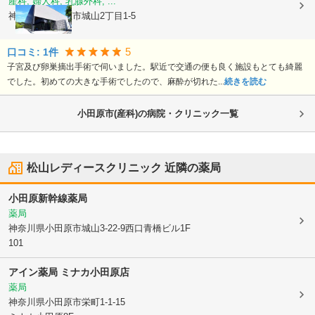
産科, 婦人科, 乳腺外科, ...
神奈川県小田原市
城山2丁目1-5
5
口コミ:
1
件
子宮及び卵巣摘出手術で伺いました。駅近で交通の便も良く施設もとても綺麗
でした。初めての大きな手術でしたので、麻酔が切れた...
続きを読む
小田原市(産科)の病院・クリニック一覧
松山レディースクリニック
近隣の薬局
小田原新幹線薬局
薬局
神奈川県小田原市
城山3-22-9西口青橋ビル1F
101
アイン薬局 ミナカ小田原店
薬局
神奈川県小田原市
栄町1-1-15