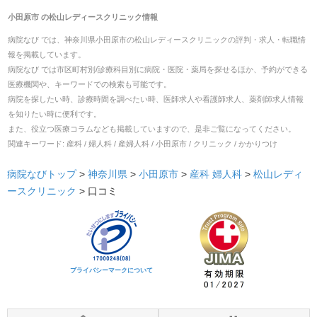
小田原市
の
松山レディースクリニック
情報
病院なび では、
神奈川県
小田原市
の
松山レディースクリニック
の
評判・求人・転職
情
報を掲載しています。
病院なび では市区町村別/診療科目別に病院・医院・薬局を探せるほか、予約ができる
医療機関や、キーワードでの検索も可能です。
病院を探したい時、診療時間を調べたい時、医師求人や看護師求人、薬剤師求人情報
を知りたい時に便利です。
また、役立つ医療コラムなども掲載していますので、是非ご覧になってください。
関連キーワード:
産科 / 婦人科 / 産婦人科 / 小田原市 / クリニック / かかりつけ
病院なびトップ
>
神奈川県
>
小田原市
>
産科
婦人科
>
松山レディ
ースクリニック
>
口コミ
プライバシーマークについて