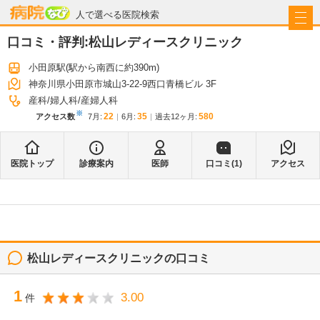
病院なび
人で選べる医院検索
口コミ・評判:
松山レディースクリニック
小田原駅
(駅から
南西に約390m
)
神奈川県小田原市城山3-22-9西口青橋ビル 3F
産科
婦人科
産婦人科
※
22
35
580
アクセス数
7月
:
6月
:
過去12ヶ月:
医院トップ
診療案内
医師
口コミ(
1
)
アクセス
松山レディースクリニック
の口コミ
1
3.00
件