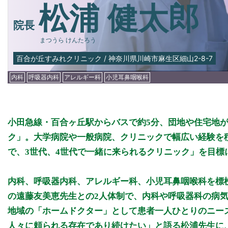
松浦 健太郎
院長
まつうら けんたろう
百合が丘すみれクリニック
/
神奈川県川崎市麻生区細山2-8-7
内科
呼吸器内科
アレルギー科
小児耳鼻咽喉科
小田急線・百合ヶ丘駅からバスで約5分、団地や住宅地
ク」。大学病院や一般病院、クリニックで幅広い経験を
で、3世代、4世代で一緒に来られるクリニック」を目標に
内科、呼吸器内科、アレルギー科、小児耳鼻咽喉科を標
の遠藤友美恵先生との2人体制で、内科や呼吸器科の病
地域の「ホームドクター」として患者一人ひとりのニー
人々に頼られる存在であり続けたい」と語る松浦先生に