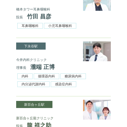
橋本タワー耳鼻咽喉科
竹田 昌彦
院長
耳鼻咽喉科
小児耳鼻咽喉科
下永谷駅
今井内科クリニック
瀧端 正博
理事長
内科
循環器内科
糖尿病内科
内分泌代謝内科
感染症内科
新百合ヶ丘駅
新百合ヶ丘龍クリニック
龍 祥之助
院長