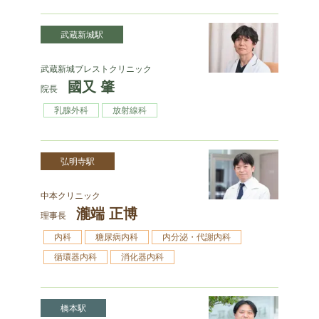
武蔵新城駅
武蔵新城ブレストクリニック
國又 肇
院長
乳腺外科
放射線科
弘明寺駅
中本クリニック
瀧端 正博
理事長
内科
糖尿病内科
内分泌・代謝内科
循環器内科
消化器内科
橋本駅