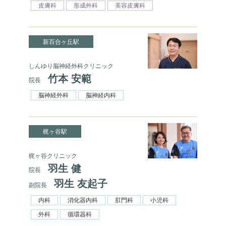
皮膚科
形成外科
美容皮膚科
新百合ヶ丘駅
しんゆり脳神経外科クリニック
竹本 安範
院長
脳神経外科
脳神経内科
梶ヶ谷駅
梶ヶ谷クリニック
羽生 健
院長
羽生 友起子
副院長
内科
消化器内科
肛門科
小児科
外科
循環器科