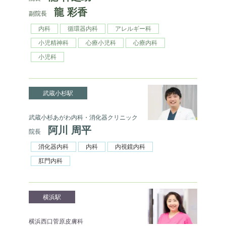
龍 彩香
副院長
内科
循環器内科
アレルギー科
小児精神科
心療小児科
心療内科
小児科
武蔵小杉駅
武蔵小杉あがわ内科・消化器クリニック
阿川 周平
院長
消化器内科
内科
内視鏡内科
肛門内科
横浜駅
横浜西口菅原皮膚科