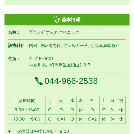
基本情報
名称：
百合が丘すみれクリニック
診療科目：
内科, 呼吸器内科, アレルギー科, 小児耳鼻咽喉科
住所：
〒 215-0001
神奈川県川崎市麻生区細山2-8-7
電話番号
044-966-2538
月曜日
火曜日
水曜日
木曜日
金曜日
土曜日
日曜日
祝日
診療時間
月
火
水
木
金
土
日
祝
9:00 - 13:00
○
○
○
休
○
○
休
休
15:00 - 19:00
○
○※1
○
休
○※2
休
休
休
※1：火曜日は午後15:00 - 18:00