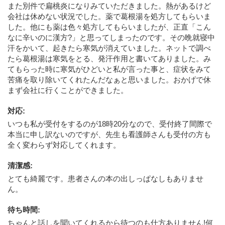
また別件で扁桃炎になりみていただきました。熱があるけど
会社は休めない状況でした。薬で葛根湯を処方してもらいま
した。他にも薬は色々処方してもらいましたが、正直「こん
なに辛いのに漢方?」と思ってしまったのです。その晩就寝中
汗をかいて、起きたら寒気が消えていました。ネットで調べ
たら葛根湯は寒気をとる、発汗作用と書いてありました。み
てもらった時に寒気がひどいと私が言った事と、症状をみて
苦痛を取り除いてくれたんだなぁと思いました。おかげで休
まず会社に行くことができました。
対応
:
いつも私が受付をするのが18時20分なので、受付終了間際で
本当に申し訳ないのですが、先生も看護師さんも受付の方も
全く変わらず対応してくれます。
清潔感
:
とても綺麗です。患者さんの本の出しっぱなしもありませ
ん。
待ち時間
:
ちゃんと話しを聞いてくれるから待つのも仕方ありません!何