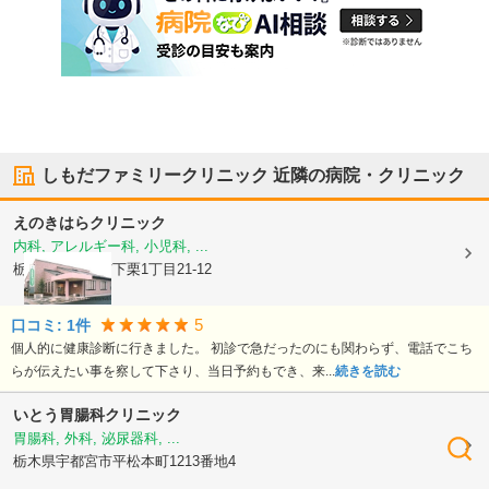
しもだファミリークリニック
近隣の病院・クリニック
えのきはらクリニック
内科, アレルギー科, 小児科, ...
栃木県宇都宮市
下栗1丁目21-12
5
口コミ:
1
件
個人的に健康診断に行きました。 初診で急だったのにも関わらず、電話でこち
らが伝えたい事を察して下さり、当日予約もでき、来...
続きを読む
いとう胃腸科クリニック
胃腸科, 外科, 泌尿器科, ...
栃木県宇都宮市
平松本町1213番地4
検索