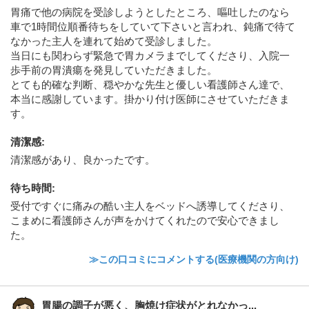
胃痛で他の病院を受診しようとしたところ、嘔吐したのなら
車で1時間位順番待ちをしていて下さいと言われ、鈍痛で待て
なかった主人を連れて始めて受診しました。
当日にも関わらず緊急で胃カメラまでしてくださり、入院一
歩手前の胃潰瘍を発見していただきました。
とても的確な判断、穏やかな先生と優しい看護師さん達で、
本当に感謝しています。掛かり付け医師にさせていただきま
す。
清潔感
:
清潔感があり、良かったです。
待ち時間
:
受付ですぐに痛みの酷い主人をベッドへ誘導してくださり、
こまめに看護師さんが声をかけてくれたので安心できまし
た。
≫この口コミにコメントする(医療機関の方向け)
胃腸の調子が悪く、胸焼け症状がとれなかっ...