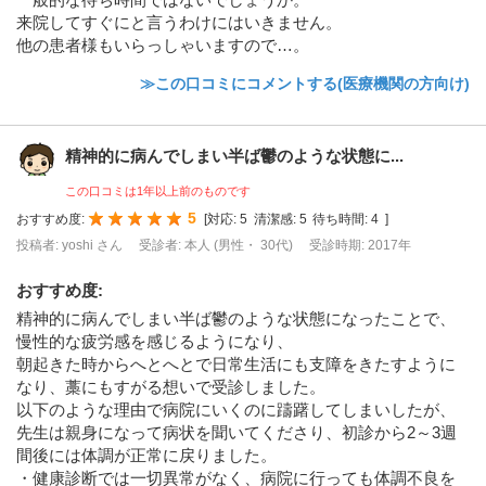
来院してすぐにと言うわけにはいきません。
他の患者様もいらっしゃいますので…。
≫この口コミにコメントする(医療機関の方向け)
精神的に病んでしまい半ば鬱のような状態に...
この口コミは1年以上前のものです
5
おすすめ度:
[
対応:
5
清潔感:
5
待ち時間:
4
]
投稿者: yoshi さん
受診者: 本人 (男性・ 30代)
受診時期: 2017年
おすすめ度
:
精神的に病んでしまい半ば鬱のような状態になったことで、
慢性的な疲労感を感じるようになり、
朝起きた時からへとへとで日常生活にも支障をきたすように
なり、藁にもすがる想いで受診しました。
以下のような理由で病院にいくのに躊躇してしまいしたが、
先生は親身になって病状を聞いてくださり、初診から2～3週
間後には体調が正常に戻りました。
・健康診断では一切異常がなく、病院に行っても体調不良を