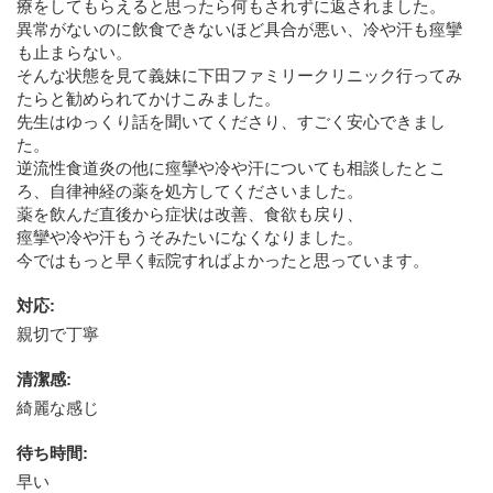
療をしてもらえると思ったら何もされずに返されました。
異常がないのに飲食できないほど具合が悪い、冷や汗も痙攣
も止まらない。
そんな状態を見て義妹に下田ファミリークリニック行ってみ
たらと勧められてかけこみました。
先生はゆっくり話を聞いてくださり、すごく安心できまし
た。
逆流性食道炎の他に痙攣や冷や汗についても相談したとこ
ろ、自律神経の薬を処方してくださいました。
薬を飲んだ直後から症状は改善、食欲も戻り、
痙攣や冷や汗もうそみたいになくなりました。
今ではもっと早く転院すればよかったと思っています。
対応
:
親切で丁寧
清潔感
:
綺麗な感じ
待ち時間
:
早い