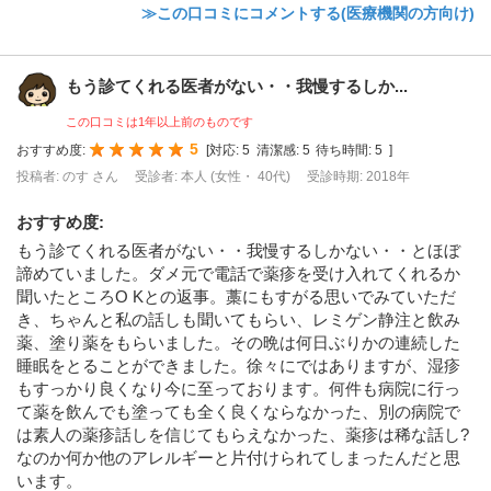
≫この口コミにコメントする(医療機関の方向け)
もう診てくれる医者がない・・我慢するしか...
この口コミは1年以上前のものです
5
おすすめ度:
[
対応:
5
清潔感:
5
待ち時間:
5
]
投稿者: のす さん
受診者: 本人 (女性・ 40代)
受診時期: 2018年
おすすめ度
:
もう診てくれる医者がない・・我慢するしかない・・とほぼ
諦めていました。ダメ元で電話で薬疹を受け入れてくれるか
聞いたところO Kとの返事。藁にもすがる思いでみていただ
き、ちゃんと私の話しも聞いてもらい、レミゲン静注と飲み
薬、塗り薬をもらいました。その晩は何日ぶりかの連続した
睡眠をとることができました。徐々にではありますが、湿疹
もすっかり良くなり今に至っております。何件も病院に行っ
て薬を飲んでも塗っても全く良くならなかった、別の病院で
は素人の薬疹話しを信じてもらえなかった、薬疹は稀な話し?
なのか何か他のアレルギーと片付けられてしまったんだと思
います。