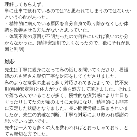
理解してもらえず、
単に仕事で疲れているのでは?と思われてしまうのではないか
という心配があった。
・精神的に病んでいる原因を自分自身で取り除かなくしか体
調を改善させる方法がないと思っていた。
・体調不良の原因が不明だったので何科にいけば良いのか分
からなかった。(精神安定剤でよくなったので、後にそれが原
因と判明)
対応
:
先生は丁寧に親身になって私の話しを聞いてくださり、看護
師の方も皆さん親切丁寧な対応をしてくださりました。
私のような症状の患者も多く対応されてきたようで、抗不安
剤(精神安定剤)と体力がつく薬を処方して頂きました。それま
で落ち込んでいることが多く、慢性的な疲労感により土日も
ぐったりしてたのが嘘のように元気になり、精神的にも非常
に安定した状態となりました。長い間疲労感に悩まされいま
したが、先生の的確な判断、丁寧な対応により救われ感謝の
思いでいっぱいです。
先生は一人でも多くの人を救われればとおっしゃており、と
ても親切な方でした。