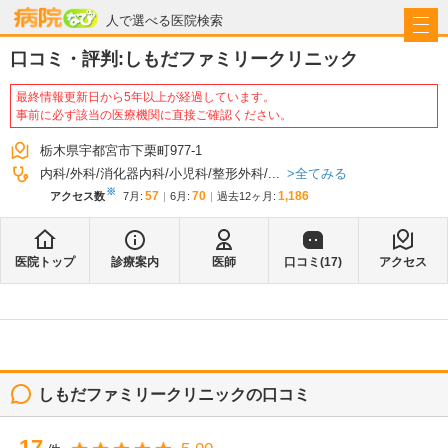
病院なび
人で選べる医院検索
口コミ・評判:
しもだファミリークリニック
最終情報更新日から5年以上が経過しています。
事前に必ず該当の医療機関に直接ご確認ください。
栃木県宇都宮市下栗町977-1
全てみる
内科
外科
消化器内科
小児科
整形外科
...
※
57
70
1,186
アクセス数
7月
:
6月
:
過去12ヶ月:
医院トップ
診療案内
医師
口コミ(
17
)
アクセス
しもだファミリークリニック
の口コミ
17