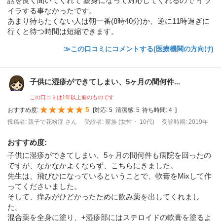
話を良く聞いてくれて 親身になって対応してくれるので イラ
イラする事なかったです。
あまり待ちたくない人は朝一番(8時40分)か、逆に11時過ぎに
行くと待つ時間は短縮できます。
≫この口コミにコメントする(医療機関の方向け)
子供に湿疹ができてしまい、5ヶ月の間何件...
この口コミは1年以上前のものです
5
おすすめ度:
[
対応:
5
清潔感:
5
待ち時間:
4
]
投稿者: 親子で花粉症 さん
受診者: 家族 (女性・ 10代)
受診時期: 2019年
おすすめ度
:
子供に湿疹ができてしまい、5ヶ月の間何件も病院を回ったの
ですが、なかなかよくならず、こちらにきました。
先生は、飛びひになっているということで、軟膏をMixして作
ってくださいました。
そして、痒みがひどかったために飲み薬を出してくれまし
た。
混合薬を全身に塗り、+湿疹部にはステロイドの軟膏を塗るよ