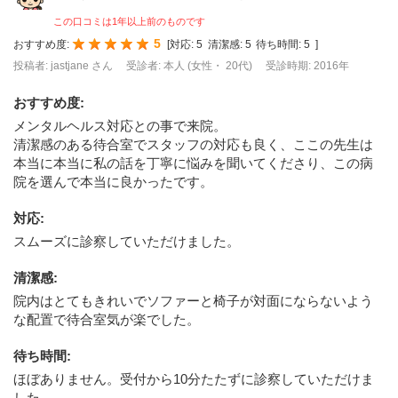
この口コミは1年以上前のものです
5
おすすめ度:
[
対応:
5
清潔感:
5
待ち時間:
5
]
投稿者: jastjane さん
受診者: 本人 (女性・ 20代)
受診時期: 2016年
おすすめ度
:
メンタルヘルス対応との事で来院。
清潔感のある待合室でスタッフの対応も良く、ここの先生は
本当に本当に私の話を丁寧に悩みを聞いてくださり、この病
院を選んで本当に良かったです。
対応
:
スムーズに診察していただけました。
清潔感
:
院内はとてもきれいでソファーと椅子が対面にならないよう
な配置で待合室気が楽でした。
待ち時間
:
ほぼありません。受付から10分たたずに診察していただけま
した。