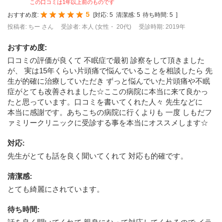
この口コミは1年以上前のものです
5
おすすめ度:
[
対応:
5
清潔感:
5
待ち時間:
5
]
投稿者: ちー さん
受診者: 本人 (女性・ 20代)
受診時期: 2019年
おすすめ度
:
口コミの評価が良くて 不眠症で最初 診察をして頂きました
が、 実は15年くらい片頭痛で悩んでいることを相談したら 先
生が的確に治療していただき ずっと悩んでいた片頭痛や不眠
症がとても改善されました☆ここの病院に本当に来て良かっ
たと思っています。口コミを書いてくれた人々 先生などに
本当に感謝です。あちこちの病院に行くよりも 一度 しもだフ
ァミリークリニックに受診する事を本当にオススメします☆
対応
:
先生がとても話を良く聞いてくれて 対応も的確です。
清潔感
:
とても綺麗にされています。
待ち時間
: