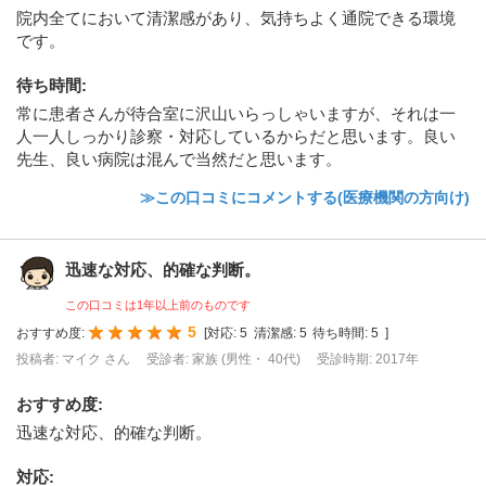
院内全てにおいて清潔感があり、気持ちよく通院できる環境
です。
待ち時間
:
常に患者さんが待合室に沢山いらっしゃいますが、それは一
人一人しっかり診察・対応しているからだと思います。良い
先生、良い病院は混んで当然だと思います。
≫この口コミにコメントする(医療機関の方向け)
迅速な対応、的確な判断。
この口コミは1年以上前のものです
5
おすすめ度:
[
対応:
5
清潔感:
5
待ち時間:
5
]
投稿者: マイク さん
受診者: 家族 (男性・ 40代)
受診時期: 2017年
おすすめ度
:
迅速な対応、的確な判断。
対応
: