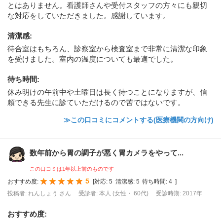
とはありません。看護師さんや受付スタッフの方々にも親切
な対応をしていただきました。感謝しています。
清潔感
:
待合室はもちろん、診察室から検査室まで非常に清潔な印象
を受けました。室内の温度についても最適でした。
待ち時間
:
休み明けの午前中や土曜日は長く待つことになりますが、信
頼できる先生に診ていただけるので苦ではないです。
≫この口コミにコメントする(医療機関の方向け)
数年前から胃の調子が悪く胃カメラをやって...
この口コミは1年以上前のものです
5
おすすめ度:
[
対応:
5
清潔感:
5
待ち時間:
4
]
投稿者: れんしょう さん
受診者: 本人 (女性・ 60代)
受診時期: 2017年
おすすめ度
: