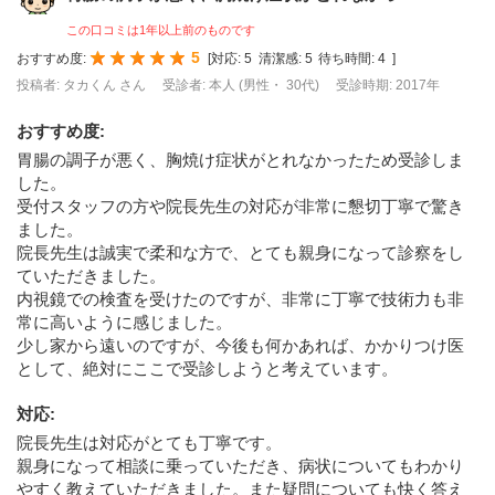
この口コミは1年以上前のものです
5
おすすめ度:
[
対応:
5
清潔感:
5
待ち時間:
4
]
投稿者: タカくん さん
受診者: 本人 (男性・ 30代)
受診時期: 2017年
おすすめ度
:
胃腸の調子が悪く、胸焼け症状がとれなかったため受診しま
した。
受付スタッフの方や院長先生の対応が非常に懇切丁寧で驚き
ました。
院長先生は誠実で柔和な方で、とても親身になって診察をし
ていただきました。
内視鏡での検査を受けたのですが、非常に丁寧で技術力も非
常に高いように感じました。
少し家から遠いのですが、今後も何かあれば、かかりつけ医
として、絶対にここで受診しようと考えています。
対応
:
院長先生は対応がとても丁寧です。
親身になって相談に乗っていただき、病状についてもわかり
やすく教えていただきました。また疑問についても快く答え