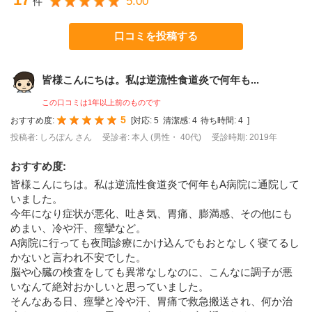
5.00
件
口コミを投稿する
皆様こんにちは。私は逆流性食道炎で何年も...
この口コミは1年以上前のものです
5
おすすめ度:
[
対応:
5
清潔感:
4
待ち時間:
4
]
投稿者: しろぽん さん
受診者: 本人 (男性・ 40代)
受診時期: 2019年
おすすめ度
:
皆様こんにちは。私は逆流性食道炎で何年もA病院に通院して
いました。
今年になり症状が悪化、吐き気、胃痛、膨満感、その他にも
めまい、冷や汗、痙攣など。
A病院に行っても夜間診療にかけ込んでもおとなしく寝てるし
かないと言われ不安でした。
脳や心臓の検査をしても異常なしなのに、こんなに調子が悪
いなんて絶対おかしいと思っていました。
そんなある日、痙攣と冷や汗、胃痛で救急搬送され、何か治