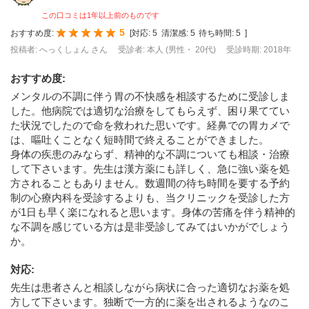
この口コミは1年以上前のものです
5
おすすめ度:
[
対応:
5
清潔感:
5
待ち時間:
5
]
投稿者: へっくしょん さん
受診者: 本人 (男性・ 20代)
受診時期: 2018年
おすすめ度
:
メンタルの不調に伴う胃の不快感を相談するために受診しま
した。他病院では適切な治療をしてもらえず、困り果ててい
た状況でしたので命を救われた思いです。経鼻での胃カメで
は、嘔吐くことなく短時間で終えることができました。
身体の疾患のみならず、精神的な不調についても相談・治療
して下さいます。先生は漢方薬にも詳しく、急に強い薬を処
方されることもありません。数週間の待ち時間を要する予約
制の心療内科を受診するよりも、当クリニックを受診した方
が1日も早く楽になれると思います。身体の苦痛を伴う精神的
な不調を感じている方は是非受診してみてはいかがでしょう
か。
対応
:
先生は患者さんと相談しながら病状に合った適切なお薬を処
方して下さいます。独断で一方的に薬を出されるようなのこ