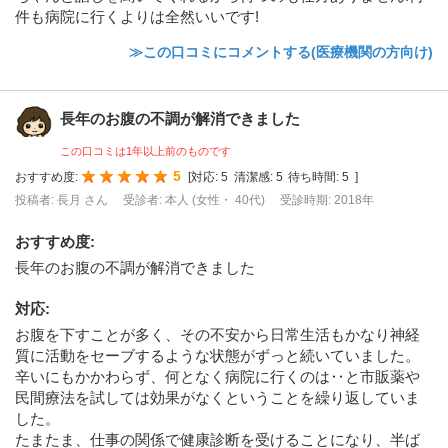
件も病院に行くよりは全然いいです!
≫この口コミにコメントする(医療機関の方向け)
長年のお腹の不調が解消できました
この口コミは1年以上前のものです
5
おすすめ度:
[
対応:
5
清潔感:
5
待ち時間:
5
]
投稿者: 長月 さん
受診者: 本人 (女性・ 40代)
受診時期: 2018年
おすすめ度
:
長年のお腹の不調が解消できました
対応
:
お腹を下すことが多く、その不安から日常生活もかなり神経
質に活動をセーブするような状態がずっと続いていました。
辛いにもかかわらず、何となく病院に行くのは‥と市販薬や
民間療法を試しては効果がなくということを繰り返していま
した。
たまたま、仕事の関係で健康診断を受けることになり、半ば