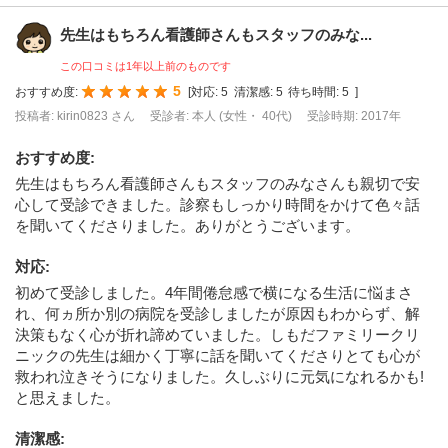
先生はもちろん看護師さんもスタッフのみな...
この口コミは1年以上前のものです
5
おすすめ度:
[
対応:
5
清潔感:
5
待ち時間:
5
]
投稿者: kirin0823 さん
受診者: 本人 (女性・ 40代)
受診時期: 2017年
おすすめ度
:
先生はもちろん看護師さんもスタッフのみなさんも親切で安
心して受診できました。診察もしっかり時間をかけて色々話
を聞いてくださりました。ありがとうございます。
対応
:
初めて受診しました。4年間倦怠感で横になる生活に悩まさ
れ、何ヵ所か別の病院を受診しましたが原因もわからず、解
決策もなく心が折れ諦めていました。しもだファミリークリ
ニックの先生は細かく丁寧に話を聞いてくださりとても心が
救われ泣きそうになりました。久しぶりに元気になれるかも!
と思えました。
清潔感
: