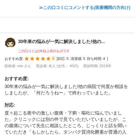
≫この口コミにコメントする(医療機関の方向け)
30年来の悩みが一気に解決しました!他の...
この口コミは1年以上前のものです
5
おすすめ度:
[
対応:
5
清潔感:
5
待ち時間:
4
]
投稿者: mie さん
受診者: 本人 (女性・ 40代)
受診時期: 2019年
おすすめ度
:
30年来の悩みが一気に解決しました!他の病院で何度か相談を
しましたが、「何だろうねー」で終わっていました。
対応
:
度々起こる夜中の激しい腹痛・下痢・嘔吐に悩んでいまし
た。クリニックには別の件で見ていただいていましたが、こ
の腹痛について先生に相談したところ、じっくりと話を聞い
ていただき「もしかしたら、タンパク質消化酵素が普通の人