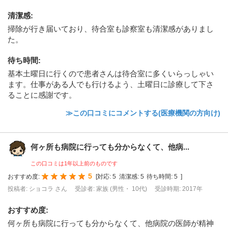
清潔感
:
掃除が行き届いており、待合室も診察室も清潔感がありまし
た。
待ち時間
:
基本土曜日に行くので患者さんは待合室に多くいらっしゃい
ます。仕事がある人でも行けるよう、土曜日に診療して下さ
ることに感謝です。
≫この口コミにコメントする(医療機関の方向け)
何ヶ所も病院に行っても分からなくて、他病...
この口コミは1年以上前のものです
5
おすすめ度:
[
対応:
5
清潔感:
5
待ち時間:
5
]
投稿者: ショコラ さん
受診者: 家族 (男性・ 10代)
受診時期: 2017年
おすすめ度
:
何ヶ所も病院に行っても分からなくて、他病院の医師が精神