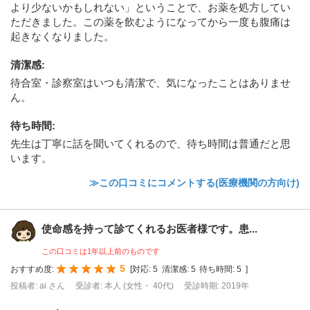
より少ないかもしれない」ということで、お薬を処方してい
ただきました。この薬を飲むようになってから一度も腹痛は
起きなくなりました。
清潔感
:
待合室・診察室はいつも清潔で、気になったことはありませ
ん。
待ち時間
:
先生は丁寧に話を聞いてくれるので、待ち時間は普通だと思
います。
≫この口コミにコメントする(医療機関の方向け)
使命感を持って診てくれるお医者様です。患...
この口コミは1年以上前のものです
5
おすすめ度:
[
対応:
5
清潔感:
5
待ち時間:
5
]
投稿者: ai さん
受診者: 本人 (女性・ 40代)
受診時期: 2019年