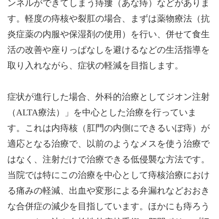
ンネルができてしまう痔瘻（あな痔）などがありま
す。軽度の痔核や裂肛の場合、まずは薬物療法（抗
炎症薬の内服や保湿剤の使用）を行い、併せて食生
活の改善や座りっぱなしを避けるなどの生活指導を
取り入れながら、症状の軽減を目指します。
症状が進行した場合、外科的治療としてジオン注射
（ALTA療法）」を中心とした治療を行っていま
す。これは内痔核（肛門の内側にできるいぼ痔）が
適応となる治療で、以前のようなメスを使う治療で
はなく、注射だけで治療できる低侵襲な方法です。
当院では特にこの治療を中心として痔核治療におけ
る痛みの軽減、出血や変形による弁漏れなどおおき
な合併症の減少を目指しています。ほかにも痔ろう