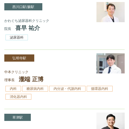
西川口駅/蕨駅
かわぐち泌尿器科クリニック
喜早 祐介
院長
泌尿器科
弘明寺駅
中本クリニック
瀧端 正博
理事長
内科
糖尿病内科
内分泌・代謝内科
循環器内科
消化器内科
草津駅