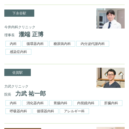
下永谷駅
今井内科クリニック
瀧端 正博
理事長
内科
循環器内科
糖尿病内科
内分泌代謝内科
感染症内科
佐賀駅
力武クリニック
力武 祐一郎
院長
内科
消化器内科
胃腸内科
内視鏡内科
肝臓内科
呼吸器内科
循環器内科
アレルギー科