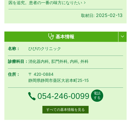
因を追究。患者の一番の味方になりたい
2025-02-13
取材日:
基本情報
名称：
ひびのクリニック
診療科目：
消化器内科, 肛門外科, 内科, 外科
住所：
〒 420-0884
静岡県静岡市葵区大岩本町25-15
電話
電話番号
054-246-0099
する
すべての基本情報を見る
月曜日
火曜日
水曜日
木曜日
金曜日
土曜日
日曜日
祝日
診療時間
月
火
水
木
金
土
日
祝