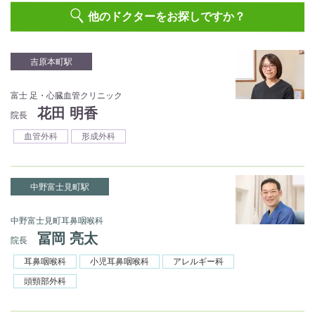
他のドクターをお探しですか？
吉原本町駅
富士 足・心臓血管クリニック
花田 明香
院長
血管外科
形成外科
中野富士見町駅
中野富士見町耳鼻咽喉科
冨岡 亮太
院長
耳鼻咽喉科
小児耳鼻咽喉科
アレルギー科
頭頸部外科