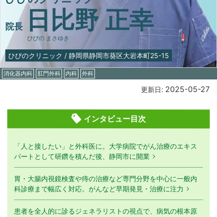
日比野 正幸
院長
ひびの まさゆき
ひびのクリニック
/
静岡県静岡市葵区大岩本町25-15
消化器内科
肛門外科
内科
外科
2025-05-27
更新日:
インタビュー目次
「人と接したい」と外科医に。大学病院でがん治療のエキス
パートとして研鑽を積んだ後、静岡市に開業
胃・大腸内視鏡検査や痔の治療など専門分野を中心に一般内
科診療まで幅広く対応。がんなど早期発見・治療に注力
患者を全人的に診るジェネラリストの視点で、病気の根本原