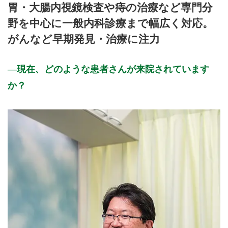
胃・大腸内視鏡検査や痔の治療など専門分
9:00～11:45
●
●
●
●
●
野を中心に一般内科診療まで幅広く対応。
16:00～17:45
●
●
●
がんなど早期発見・治療に注力
休診日: 火、日、祝、第5木
※診療時間や臨時休診・診療内容等について、事前に必ず医療
現在、どのような患者さんが来院されています
機関ホームページ、またはお電話にてご確認ください。
か？
>>病院なびで医療機関の詳細を見る
公式HPはこちら
初診・再診受付