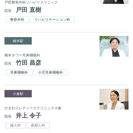
戸田整形外科リハビリクリニック
戸田 直樹
院長
整形外科
リハビリテーション科
橋本駅
橋本タワー耳鼻咽喉科
竹田 昌彦
院長
耳鼻咽喉科
小児耳鼻咽喉科
小倉駅
ひまわりレディースクリニック小倉
井上 令子
院長
婦人科
産婦人科