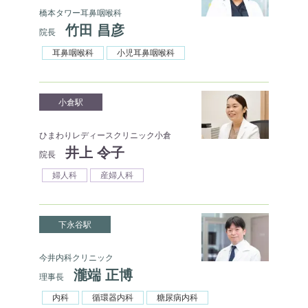
橋本タワー耳鼻咽喉科
竹田 昌彦
院長
耳鼻咽喉科
小児耳鼻咽喉科
小倉駅
ひまわりレディースクリニック小倉
井上 令子
院長
婦人科
産婦人科
下永谷駅
今井内科クリニック
瀧端 正博
理事長
内科
循環器内科
糖尿病内科