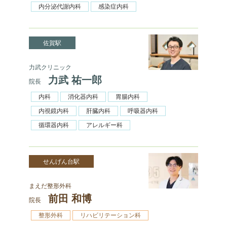
内分泌代謝内科
感染症内科
佐賀駅
力武クリニック
力武 祐一郎
院長
内科
消化器内科
胃腸内科
内視鏡内科
肝臓内科
呼吸器内科
循環器内科
アレルギー科
せんげん台駅
まえだ整形外科
前田 和博
院長
整形外科
リハビリテーション科