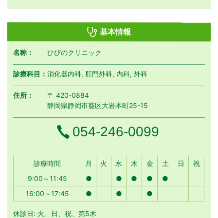
基本情報
名称：
ひびのクリニック
診療科目：
消化器内科, 肛門外科, 内科, 外科
住所：
〒 420-0884
静岡県静岡市葵区大岩本町25-15
電話番号
054-246-0099
月曜日
火曜日
水曜日
木曜日
金曜日
土曜日
日曜日
祝日
診療時間
月
火
水
木
金
土
日
祝
9:00～11:45
●
●
●
●
●
16:00～17:45
●
●
●
休診日: 火、日、祝、第5木