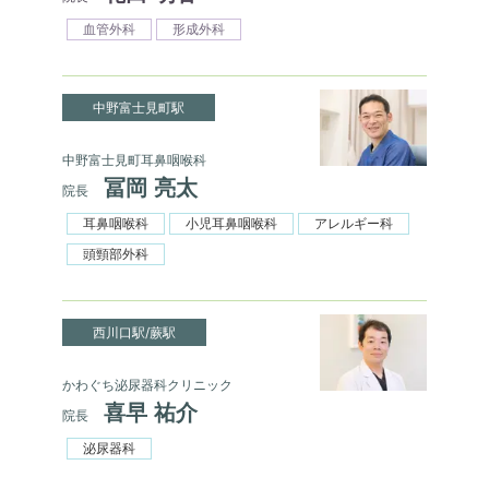
血管外科
形成外科
中野富士見町駅
中野富士見町耳鼻咽喉科
冨岡 亮太
院長
耳鼻咽喉科
小児耳鼻咽喉科
アレルギー科
頭頸部外科
西川口駅/蕨駅
かわぐち泌尿器科クリニック
喜早 祐介
院長
泌尿器科