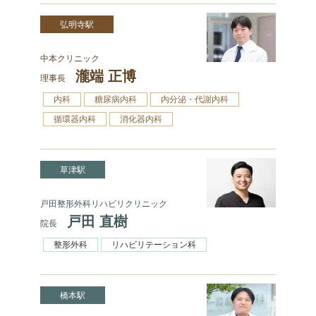
弘明寺駅
中本クリニック
瀧端 正博
理事長
内科
糖尿病内科
内分泌・代謝内科
循環器内科
消化器内科
草津駅
戸田整形外科リハビリクリニック
戸田 直樹
院長
整形外科
リハビリテーション科
橋本駅