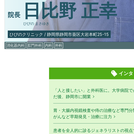
日比野 正幸
院長
ひびの まさゆき
ひびのクリニック
/
静岡県静岡市葵区大岩本町25-15
消化器内科
肛門外科
内科
外科
インタ
「人と接したい」と外科医に。大学病院で
だ後、静岡市に開業
胃・大腸内視鏡検査や痔の治療など専門分
がんなど早期発見・治療に注力
患者を全人的に診るジェネラリストの視点