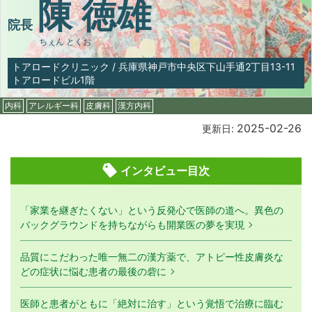
陳 徳雄
院長
ちぇん とくお
トアロードクリニック
/
兵庫県神戸市中央区下山手通2丁目13-11
トアロードビル1階
内科
アレルギー科
皮膚科
漢方内科
2025-02-26
更新日:
インタビュー目次
「家業を継ぎたくない」という反発心で医師の道へ。異色の
バックグラウンドを持ちながらも開業医の夢を実現
品質にこだわった唯一無二の漢方薬で、アトピー性皮膚炎な
どの症状に悩む患者の最後の砦に
医師と患者がともに「絶対に治す」という覚悟で治療に臨む