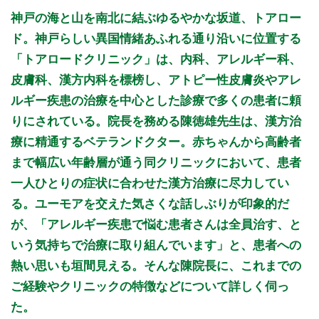
月曜日
火曜日
水曜日
木曜日
金曜日
土曜日
日曜日
祝日
診療時間
月
火
水
木
金
土
日
祝
神戸の海と山を南北に結ぶゆるやかな坂道、トアロー
15:00～20:00
●
●
●
●
●
ド。神戸らしい異国情緒あふれる通り沿いに位置する
「トアロードクリニック」は、内科、アレルギー科、
休診日: 月、火、祝
皮膚科、漢方内科を標榜し、アトピー性皮膚炎やアレ
備考: 受付は19:45まで(時短の場合あり)
ルギー疾患の治療を中心とした診療で多くの患者に頼
臨時休診あり
りにされている。院長を務める陳徳雄先生は、漢方治
【24時間初診受付サービス】
「初診受付」ボタンより24時間いつでも初診の方の予約を受
療に精通するベテランドクター。赤ちゃんから高齢者
け付けております。ぜひご利用ください。
まで幅広い年齢層が通う同クリニックにおいて、患者
ネット受付の時間枠はあくまでも受付頂く時間となります。
実際の診察時間とは異なる場合がありますのでご了承くださ
一人ひとりの症状に合わせた漢方治療に尽力してい
い。特に土曜日、日曜日、冬季感染症流行期に関しましてはお
る。ユーモアを交えた気さくな話しぶりが印象的だ
待ちいただくことがありますのでご了承お願い申し上げます。
が、「アレルギー疾患で悩む患者さんは全員治す、と
※診療時間や臨時休診・診療内容等について、事前に必ず医療
いう気持ちで治療に取り組んでいます」と、患者への
機関ホームページ、またはお電話にてご確認ください。
熱い思いも垣間見える。そんな陳院長に、これまでの
>>病院なびで医療機関の詳細を見る
ご経験やクリニックの特徴などについて詳しく伺っ
た。