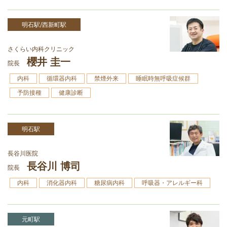
明石駅/西新町駅
さくらい内科クリニック
櫻井 圭一
院長
内科
循環器内科
禁煙外来
睡眠時無呼吸症候群
予防接種
健康診断
明石駅
長谷川医院
長谷川 博司
院長
内科
消化器内科
糖尿病内科
呼吸器・アレルギー科
元町駅