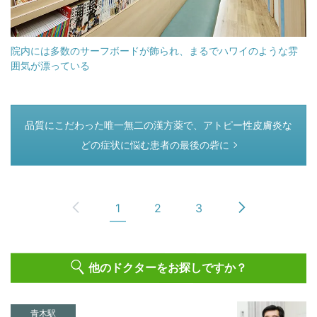
院内には多数のサーフボードが飾られ、まるでハワイのような雰
囲気が漂っている
つぎのページ
品質にこだわった唯一無二の漢方薬で、アトピー性皮膚炎な
どの症状に悩む患者の最後の砦に
1
2
3
他のドクターをお探しですか？
青木駅