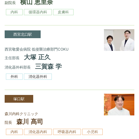
横山 恵里奈
副院長
内科
循環器内科
皮膚科
西宮北口駅
西宮敬愛会病院 低侵襲治療部門COKU
大塚 正久
主任部長
三賀森 学
消化器外科部長
外科
消化器外科
塚口駅
森川内科クリニック
森川 髙司
院長
内科
消化器内科
呼吸器内科
小児科