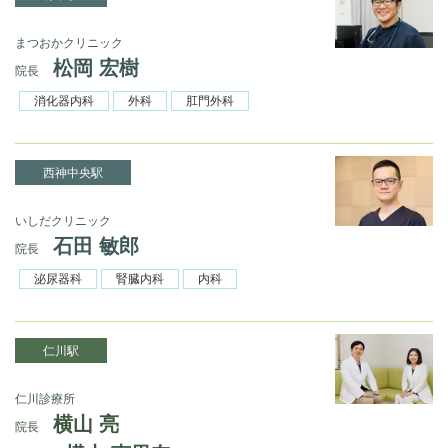
まつおかクリニック
松岡 宏樹
院長
消化器内科
外科
肛門外科
西神中央駅
いしだクリニック
石田 敏郎
院長
泌尿器科
腎臓内科
内科
仁川駅
仁川診療所
横山 亮
院長