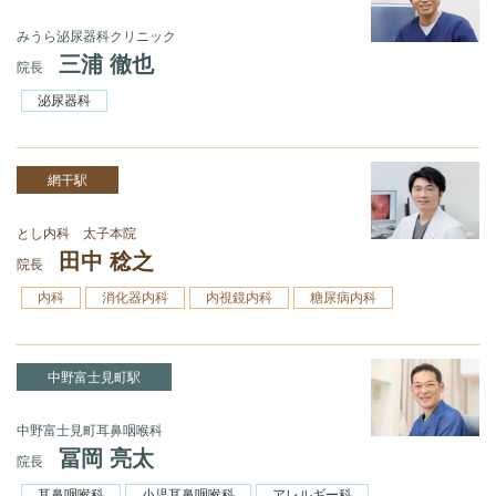
みうら泌尿器科クリニック
三浦 徹也
院長
泌尿器科
網干駅
とし内科 太子本院
田中 稔之
院長
内科
消化器内科
内視鏡内科
糖尿病内科
中野富士見町駅
中野富士見町耳鼻咽喉科
冨岡 亮太
院長
耳鼻咽喉科
小児耳鼻咽喉科
アレルギー科