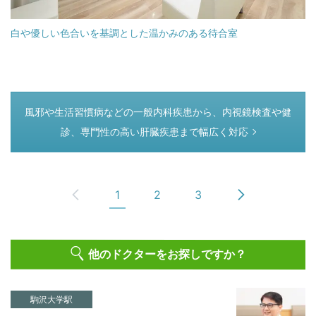
白や優しい色合いを基調とした温かみのある待合室
つぎのページ
風邪や生活習慣病などの一般内科疾患から、内視鏡検査や健
診、専門性の高い肝臓疾患まで幅広く対応
1
2
3
他のドクターをお探しですか？
駒沢大学駅