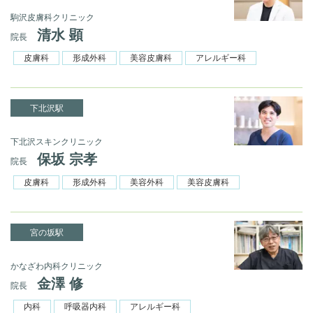
駒沢皮膚科クリニック
清水 顕
院長
皮膚科
形成外科
美容皮膚科
アレルギー科
下北沢駅
下北沢スキンクリニック
保坂 宗孝
院長
皮膚科
形成外科
美容外科
美容皮膚科
宮の坂駅
かなざわ内科クリニック
金澤 修
院長
内科
呼吸器内科
アレルギー科