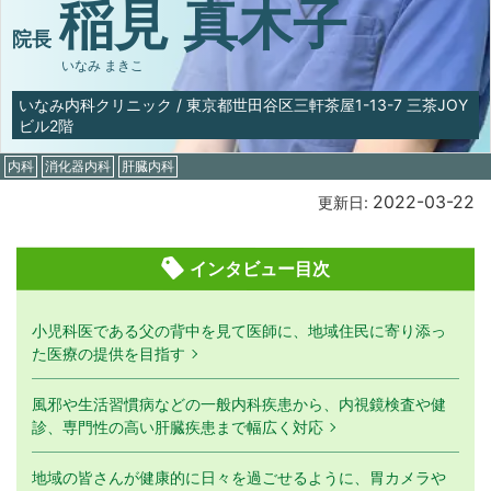
稲見 真木子
院長
いなみ まきこ
いなみ内科クリニック
/
東京都世田谷区三軒茶屋1-13-7 三茶JOY
ビル2階
内科
消化器内科
肝臓内科
2022-03-22
更新日:
インタビュー目次
小児科医である父の背中を見て医師に、地域住民に寄り添っ
た医療の提供を目指す
風邪や生活習慣病などの一般内科疾患から、内視鏡検査や健
診、専門性の高い肝臓疾患まで幅広く対応
地域の皆さんが健康的に日々を過ごせるように、胃カメラや