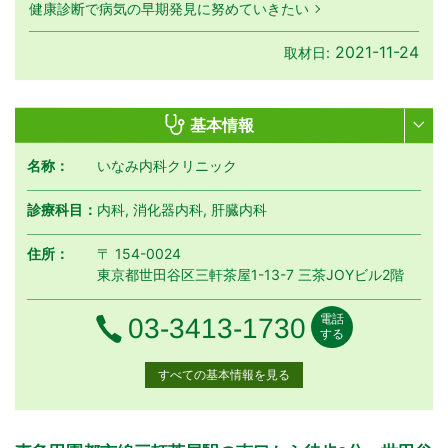
健康診断で病気の早期発見に努めていきたい
2021-11-24
取材日:
基本情報
名称：
いなみ内科クリニック
診療科目：
内科, 消化器内科, 肝臓内科
住所：
〒 154-0024
東京都世田谷区三軒茶屋1-13-7 三茶JOYビル2階
電話
電話番号
03-3413-1730
する
すべての基本情報を見る
月曜日
火曜日
水曜日
木曜日
金曜日
土曜日
日曜日
祝日
診療時間
月
火
水
木
金
土
日
祝