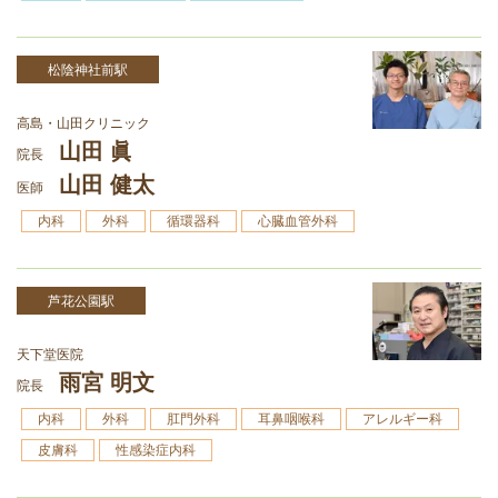
松陰神社前駅
高島・山田クリニック
山田 眞
院長
山田 健太
医師
内科
外科
循環器科
心臓血管外科
芦花公園駅
天下堂医院
雨宮 明文
院長
内科
外科
肛門外科
耳鼻咽喉科
アレルギー科
皮膚科
性感染症内科