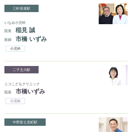
三軒茶屋駅
いなみ小児科
稲見 誠
院長
市橋 いずみ
医師
小児科
二子玉川駅
ニコこどもクリニック
市橋いずみ
院長
小児科
中野富士見町駅