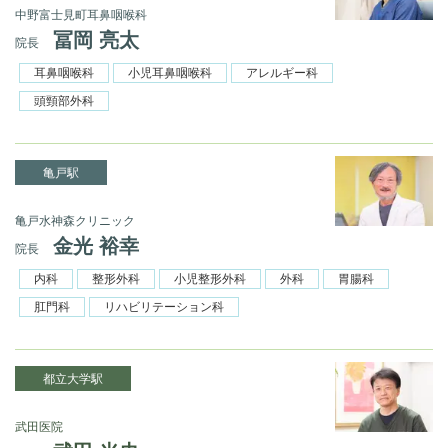
中野富士見町耳鼻咽喉科
冨岡 亮太
院長
耳鼻咽喉科
小児耳鼻咽喉科
アレルギー科
頭頸部外科
亀戸駅
亀戸水神森クリニック
金光 裕幸
院長
内科
整形外科
小児整形外科
外科
胃腸科
肛門科
リハビリテーション科
都立大学駅
武田医院