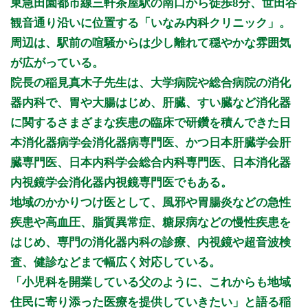
東急田園都市線三軒茶屋駅の南口から徒歩8分、世田谷
9:00 - 13:00
○
○
○
○
○
○
休
休
観音通り沿いに位置する「いなみ内科クリニック」。
14:30 - 18:30
○
○
○
○
○
休
休
休
周辺は、駅前の喧騒からは少し離れて穏やかな雰囲気
が広がっている。
休診日：日曜日・祝日
受付は午前12:45まで、午後18:15まで
院長の稲見真木子先生は、大学病院や総合病院の消化
器内科で、胃や大腸はじめ、肝臓、すい臓など消化器
※診療時間や臨時休診・診療内容等について、事前に必ず医療
機関ホームページ、またはお電話にてご確認ください。
に関するさまざまな疾患の臨床で研鑽を積んできた日
本消化器病学会消化器病専門医、かつ日本肝臓学会肝
>>病院なびで医療機関の詳細を見る
臓専門医、日本内科学会総合内科専門医、日本消化器
内視鏡学会消化器内視鏡専門医でもある。
公式HPはこちら
地域のかかりつけ医として、風邪や胃腸炎などの急性
疾患や高血圧、脂質異常症、糖尿病などの慢性疾患を
はじめ、専門の消化器内科の診療、内視鏡や超音波検
査、健診などまで幅広く対応している。
「小児科を開業している父のように、これからも地域
住民に寄り添った医療を提供していきたい」と語る稲