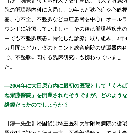
【淳一院長】
埼玉医科大学を卒業後、同大学附属病
院の循環器内科に入局し、10年ほど狭心症や心筋梗
塞、心不全、不整脈など重症患者を中心にオールラ
ウンドに診療していました。その後は循環器疾患の
中でも不整脈疾患に特化した診療に取り組み、2年4
カ月間ほどカナダのトロント総合病院の循環器内科
で、不整脈に関する臨床研究にも携わっていまし
た。
2004年に大田原市内に最初の医院として「くろば
ね齋藤醫院」を開業されたそうですが、どのような
経緯だったのでしょうか？
【淳一先生】
帰国後は埼玉医科大学
附属
病院の循環