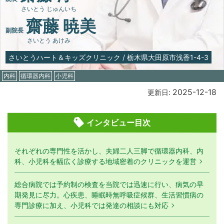
さいとう じゅんいち
齋藤 暁美
副院長
さいとう あけみ
さいとうハート＆キッズクリニック
/
栃木県大田原市浅香1-4-3
内科
循環器内科
小児科
2025-12-18
更新日:
インタビュー目次
それぞれの専門性を活かし、夫婦二人三脚で循環器内科、内
科、小児科を幅広く診療する地域密着のクリニックを運営
総合病院では予約制の検査を当院では迅速に行い、病気の早
期発見に尽力。心疾患、睡眠時無呼吸症候群、生活習慣病の
専門診療に加え、小児科では発達の相談にも対応