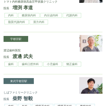
トマト内科糖尿病高血圧甲状腺クリニック
増渕 孝道
院長
内科
糖尿病内科
内分泌内科
代謝内科
脂質代謝内科
漢方内科
宇都宮駅
渡辺歯科医院
渡邊 武夫
院長
歯科
歯科口腔外科
小児歯科
矯正歯科
東武宇都宮駅
しばファミリークリニック
柴野 智毅
院長