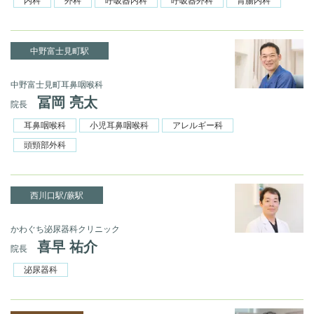
内科
外科
呼吸器内科
呼吸器外科
胃腸内科
中野富士見町駅
中野富士見町耳鼻咽喉科
冨岡 亮太
院長
耳鼻咽喉科
小児耳鼻咽喉科
アレルギー科
頭頸部外科
西川口駅/蕨駅
かわぐち泌尿器科クリニック
喜早 祐介
院長
泌尿器科