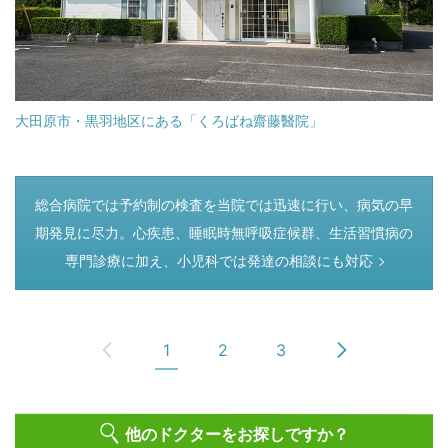
大田原市・黒羽地区にある「くろばね齋藤醫院」
つぎのページ
総合病院では予約制の検査を当院では迅速に行い、病気の早
期発見に尽力。心疾患、睡眠時無呼吸症候群、生活習慣病の
専門診療に加え、小児科では発達の相談にも対応
1
2
3
他のドクターをお探しですか？