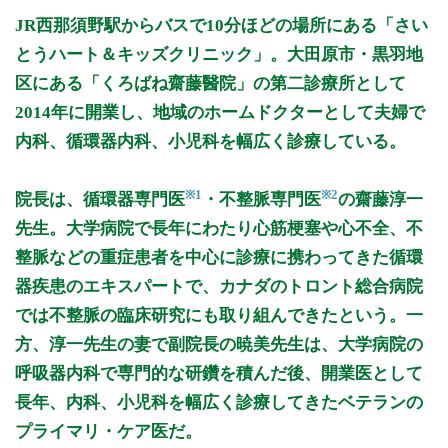
月曜日
火曜日
水曜日
木曜日
金曜日
土曜日
日曜日
祝日
診療時間
月
火
水
木
金
土
日
祝
JR西那須野駅からバスで10分ほどの場所にある「さい
9:00～12:00
●
●
●
●
●
●
とうハート＆キッズクリニック」。大田原市・黒羽地
13:00～15:00
●
区にある「くろばね齋藤醫院」の第二診療所として
14:00～17:00
●
●
●
●
●
2014年に開業し、地域のホームドクターとして夫婦で
内科、循環器内科、小児科を幅広く診療している。
休診日: 日、祝、年末年始、お盆
備考: 内科・小児科
火～金:14:00～17:00
※1
※2
院長は、循環器専門医
・不整脈専門医
の齋藤淳一
土:13:00～15:00
先生。大学病院で長年にわたり心筋梗塞や心不全、不
※診療時間や臨時休診・診療内容等について、事前に必ず医療
整脈などの重症患者を中心に診療に携わってきた循環
機関ホームページ、またはお電話にてご確認ください。
器疾患のエキスパートで、カナダのトロント総合病院
>>病院なびで医療機関の詳細を見る
では不整脈の臨床研究にも取り組んできたという。一
方、淳一先生の妻で副院長の暁美先生は、大学病院の
公式HPはこちら
呼吸器内科で専門的な研鑽を積んだ後、開業医として
長年、内科、小児科を幅広く診療してきたベテランの
初診受付
プライマリ・ケア医だ。