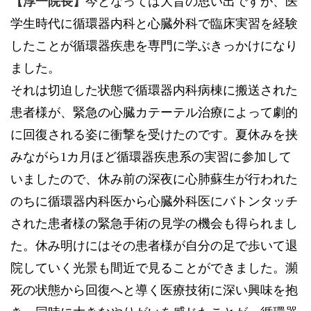
【淳一院長】
今となっては大昔の思い出ですが、医
学生時代に循環器内科と心臓外科で臨床実習を経験
したことが循環器疾患を専門に学ぶきっかけになり
ました。
それは切迫した状態で循環器内科病棟に搬送された
患者様が、緊急の心臓カテーテル治療によって劇的
に回復される姿に衝撃を受けたのです。夏休みを挟
みながら1カ月ほど循環器疾患系の実習に参加して
いましたので、休み前の深夜に心肺蘇生が行われた
のちに循環器内科医から心臓外科医にバトンタッチ
された患者様の緊急手術の見学の機会も得られまし
た。休み明けにはその患者様が自分の足で歩いて退
院していく光景も間近で見ることができました。瀕
死の状態から回復へと導く医療技術に深い興味を抱