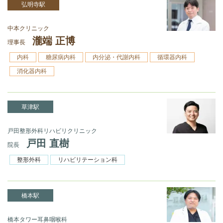
弘明寺駅
中本クリニック
瀧端 正博
理事長
内科
糖尿病内科
内分泌・代謝内科
循環器内科
消化器内科
草津駅
戸田整形外科リハビリクリニック
戸田 直樹
院長
整形外科
リハビリテーション科
橋本駅
橋本タワー耳鼻咽喉科