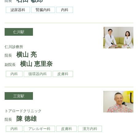
院長
泌尿器科
腎臓内科
内科
仁川駅
仁川診療所
横山 亮
院長
横山 恵里奈
副院長
内科
循環器内科
皮膚科
三宮駅
トアロードクリニック
陳 徳雄
院長
内科
アレルギー科
皮膚科
漢方内科