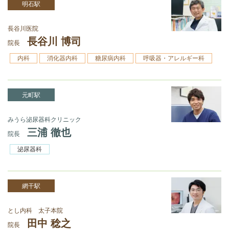
明石駅
長谷川医院
長谷川 博司
院長
内科
消化器内科
糖尿病内科
呼吸器・アレルギー科
元町駅
みうら泌尿器科クリニック
三浦 徹也
院長
泌尿器科
網干駅
とし内科 太子本院
田中 稔之
院長