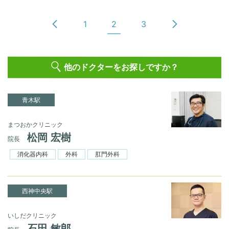
1
2
3
他のドクターをお探しですか？
青木駅
まつおかクリニック
松岡 宏樹
院長
消化器内科
外科
肛門外科
西神中央駅
いしだクリニック
石田 敏郎