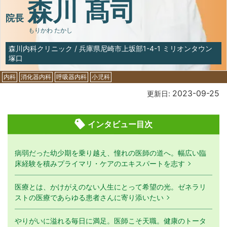
森川 髙司
院長
もりかわ たかし
森川内科クリニック
/
兵庫県尼崎市上坂部1-4-1 ミリオンタウン
塚口
内科
消化器内科
呼吸器内科
小児科
2023-09-25
更新日:
インタビュー目次
病弱だった幼少期を乗り越え、憧れの医師の道へ。幅広い臨
床経験を積みプライマリ・ケアのエキスパートを志す
医療とは、かけがえのない人生にとって希望の光。ゼネラリ
ストの医療であらゆる患者さんに寄り添いたい
やりがいに溢れる毎日に満足。医師こそ天職。健康のトータ