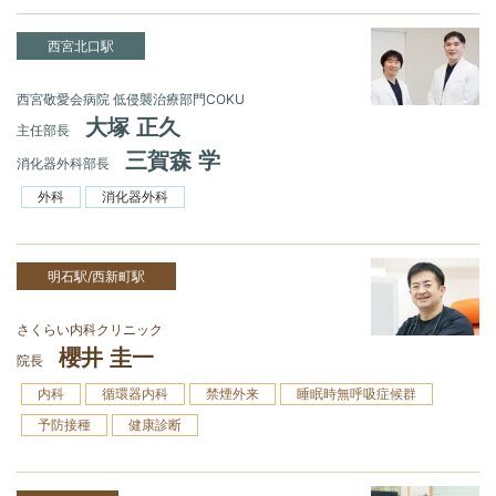
西宮北口駅
西宮敬愛会病院 低侵襲治療部門COKU
大塚 正久
主任部長
三賀森 学
消化器外科部長
外科
消化器外科
明石駅/西新町駅
さくらい内科クリニック
櫻井 圭一
院長
内科
循環器内科
禁煙外来
睡眠時無呼吸症候群
予防接種
健康診断