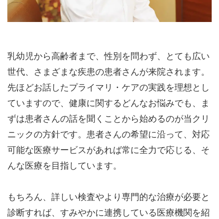
診察券をお持ちの方はご持参ください。
受付にて「発熱症状がある」旨をお伝えください。
院内感染防止のため、マスクの着用にご協力をお願いいたしま
す。
皆さまに安心して受診していただけるよう努めてまいります。
乳幼児から高齢者まで、性別を問わず、とても広い
ご不明な点がございましたら、お気軽に受付までお声がけくだ
世代、さまざまな疾患の患者さんが来院されます。
さい。
先ほどお話したプライマリ・ケアの実践を理想とし
※診療時間や臨時休診・診療内容等について、事前に必ず医療
機関ホームページ、またはお電話にてご確認ください。
ていますので、健康に関するどんなお悩みでも、ま
ずは患者さんの話を聞くことから始めるのが当クリ
>>病院なびで医療機関の詳細を見る
ニックの方針です。患者さんの希望に沿って、対応
可能な医療サービスがあれば常に全力で応じる、そ
公式HPはこちら
んな医療を目指しています。
初診受付
もちろん、詳しい検査やより専門的な治療が必要と
診断すれば、すみやかに連携している医療機関を紹