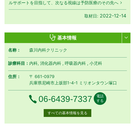
ルサポートを目指して、次なる視線は予防医療のその先へ
2022-12-14
取材日:
基本情報
名称：
森川内科クリニック
診療科目：
内科, 消化器内科 , 呼吸器内科 , 小児科
住所：
〒 661-0979
兵庫県尼崎市上坂部1-4-1 ミリオンタウン塚口
電話
電話番号
06-6439-7337
する
すべての基本情報を見る
月曜日
火曜日
水曜日
木曜日
金曜日
土曜日
日曜日
祝日
診療時間
月
火
水
木
金
土
日
祝