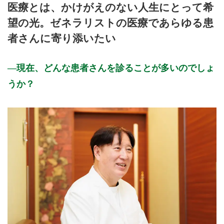
医療とは、かけがえのない人生にとって希
9:00～12:00
●
●
●
●
●
望の光。ゼネラリストの医療であらゆる患
10:00～13:00
●
者さんに寄り添いたい
16:00～19:00
●
●
16:00～20:00
●
●
現在、どんな患者さんを診ることが多いのでしょ
休診日: 水、祝、年末年始
うか？
備考: 【訪問診療】
月・火・木・金 13:00～16:00
発熱症状のある患者さんへ
発熱、咳、喉の痛みなど、風邪のような症状がある方は、事前
の電話予約やオンライン予約は不要です。
診療時間内に直接クリニックへお越しいただき、受付にその旨
をお申し出ください。発熱症状のある患者さんには、迅速かつ
適切な診療体制を確保するため、来院順にご案内させていただ
いております。
ご来院時のお願い
保険証を必ずお持ちください。