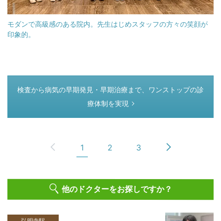
モダンで高級感のある院内。先生はじめスタッフの方々の笑顔が
印象的。
つぎのページ
検査から病気の早期発見・早期治療まで、ワンストップの診
療体制を実現
1
2
3
他のドクターをお探しですか？
弘明寺駅