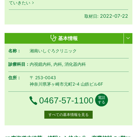
ていきたい
2022-07-22
取材日:
基本情報
名称：
湘南いしぐろクリニック
診療科目：
内視鏡内科, 内科, 消化器内科
住所：
〒 253-0043
神奈川県茅ヶ崎市元町2-4 山鉄ビル6F
電話
電話番号
0467-57-1100
する
すべての基本情報を見る
月曜日
火曜日
水曜日
木曜日
金曜日
土曜日
日曜日
祝日
診療時間
月
火
水
木
金
土
日
祝