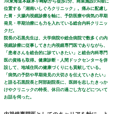
JR東海道本線茅ヶ崎駅から徒歩2分、商業施設の6階に
9:00 - 12:00
○
○
○
○
○
◎
休
休
位置する「湘南いしぐろクリニック」。痛みに配慮し
14:00 - 17:30
○
☆
○
○
○
♦
休
休
た胃・大腸内視鏡診療を軸に、予防医療や病気の早期
17:30 - 19:00
○
△
○
△
○
休
休
休
発見・早期治療にも力を入れている総合内科クリニッ
クだ。
9:00 - 12:00 外来診療・内視鏡検査
14:00 - 17:30 外来診療・内視鏡検査
院長の石黒先生は、大学病院や総合病院で数多くの内
17:30 - 19:00 外来診療
視鏡診療に従事してきた内視鏡専門医でありながら、
「患者さんを総合的に診ていきたい」と総合内科専門
◎：9:00 - 13:00 外来診療・内視鏡検査
♦：13:00 - 15:00 内視鏡検査
医の資格も取得。健康診断・人間ドックセンターを併
△：17:30 - 18:30 外来診療
設して、地域住民の健康づくりにも貢献している。
☆：14:00 - 16:30 訪問診療のみ
「病気の予防や早期発見の大切さを伝えていきたい」
休診日：日曜・祝日
と語る石黒院長と阿部副院長に、医師を志したきっか
※診療時間や臨時休診・診療内容等について、事前に必ず医療
けやクリニックの特長、休日の過ごし方などについて
機関ホームページ、またはお電話にてご確認ください。
お話を伺った。
>>病院なびで医療機関の詳細を見る