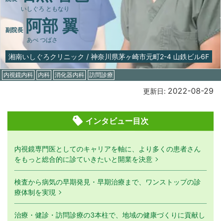
いしぐろ ともなり
阿部 翼
副院長
あべ つばさ
湘南いしぐろクリニック
/
神奈川県茅ヶ崎市元町2-4 山鉄ビル6F
内視鏡内科
内科
消化器内科
訪問診療
2022-08-29
更新日:
インタビュー目次
内視鏡専門医としてのキャリアを軸に、より多くの患者さん
をもっと総合的に診ていきたいと開業を決意
検査から病気の早期発見・早期治療まで、ワンストップの診
療体制を実現
治療・健診・訪問診療の3本柱で、地域の健康づくりに貢献し