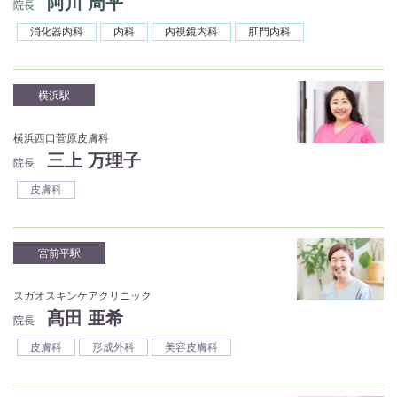
阿川 周平
院長
消化器内科
内科
内視鏡内科
肛門内科
横浜駅
横浜西口菅原皮膚科
三上 万理子
院長
皮膚科
宮前平駅
スガオスキンケアクリニック
髙田 亜希
院長
皮膚科
形成外科
美容皮膚科