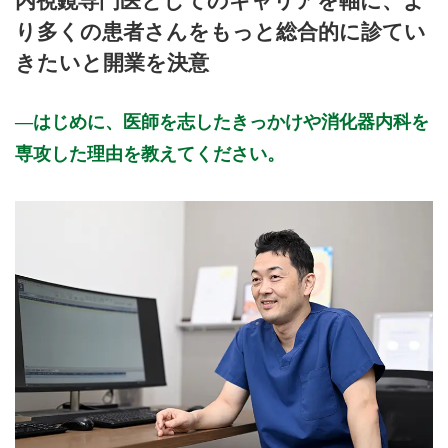
内視鏡専門医としてのキャリアを軸に、よ
公式HPはこちら
り多くの患者さんをもっと総合的に診てい
きたいと開業を決意
初診受付
はじめに、医師を志したきっかけや消化器内科を
専攻した理由を教えてください。