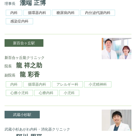
瀧端 正博
理事長
内科
循環器内科
糖尿病内科
内分泌代謝内科
感染症内科
新百合ヶ丘駅
新百合ヶ丘龍クリニック
龍 祥之助
院長
龍 彩香
副院長
内科
循環器内科
アレルギー科
小児精神科
心療小児科
心療内科
小児科
武蔵小杉駅
武蔵小杉あがわ内科・消化器クリニック