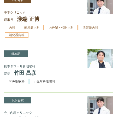
中本クリニック
瀧端 正博
理事長
内科
糖尿病内科
内分泌・代謝内科
循環器内科
消化器内科
橋本駅
橋本タワー耳鼻咽喉科
竹田 昌彦
院長
耳鼻咽喉科
小児耳鼻咽喉科
下永谷駅
今井内科クリニック