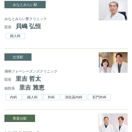
みなとみらい駅
みなとみらい夢クリニック
貝嶋 弘恒
院長
婦人科
辻堂駅
湘南フォーシーズンズクリニック
里吉 哲太
院長
里吉 雅恵
副院長
内科
婦人科
外科
消化器内科
肛門外科
青葉台駅