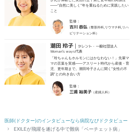
——“自然に美しく”年を重ねるために実践したい
こと
監修：
吉川 恭弘
（整形外科,リウマチ科,リハ
ビリテーション科）
潮田 玲子
|
タレント・一般社団法人
Woman's ways代表
「玲ちゃんもホルモンにはかなわない！」先輩マ
マの言葉を実感——アスリート時代から産後・育
児、更年期まで。潮田玲子さんに聞く“女性の不
調”との向き合い方
監修：
三浦 裕美子
（産婦人科）
医師(ドクター)のインタビューなら病院なびドクタビュー
EXILEが飛躍を遂げる中で難病「ベーチェット病」