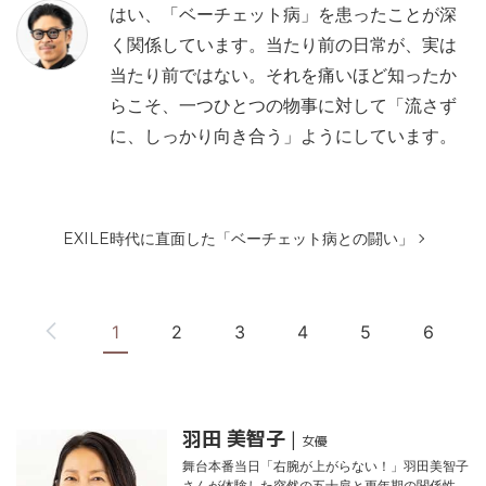
はい、「ベーチェット病」を患ったことが深
く関係しています。当たり前の日常が、実は
当たり前ではない。それを痛いほど知ったか
らこそ、一つひとつの物事に対して「流さず
に、しっかり向き合う」ようにしています。
つぎのページ
EXILE時代に直面した「ベーチェット病との闘い」
1
2
3
4
5
6
特集記事一覧
羽田 美智子
|
女優
舞台本番当日「右腕が上がらない！」羽田美智子
さんが体験した突然の五十肩と更年期の関係性