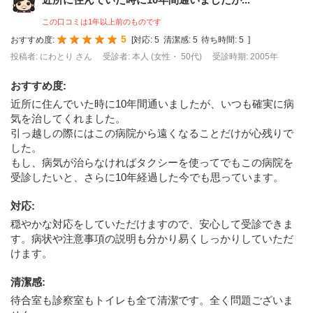
この口コミは1年以上前のものです
5
おすすめ度:
[
対応:
5
清潔感:
5
待ち時間:
5
]
投稿者: にわとり さん
受診者: 本人 (女性・ 50代)
受診時期: 2005年
おすすめ度
:
近所に住んでいた時に10年間通いましたが、いつも確実に病
気を治してくれました。
引っ越しの際にはこの病院から遠くなることだけが心残りで
した。
もし、病気が治らなければタクシーを使ってでもこの病院を
受診したいと、さらに10年経過した今でも思っています。
対応
:
穏やかな対応をしていただけますので、安心して受診できま
す。病状や注意事項の説明も分かり易くしっかりしていただ
けます。
清潔感
:
待合室も診察室もトイレも全て清潔です。全く問題ございま