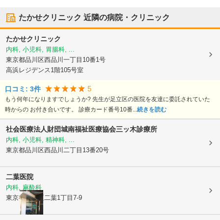
たかせクリニック
近隣の病院・クリニック
たかせクリニック
内科, 小児科, 胃腸科, ...
東京都品川区
西品川一丁目10番1号
高浜レジデンス1階105号室
5
口コミ:
3
件
もう何年になりますでしょうか? 先生が足立区の医院を友達に委託されていた
時からの お付き合いです。 診療カード番号10番...
続きを読む
社会医療法人財団城南福祉医療協会三ッ木診療所
内科, 小児科, 精神科, ...
東京都品川区
西品川二丁目13番20号
二葉医院
内科, 麻酔科
東京都品川区
二葉1丁目7-9