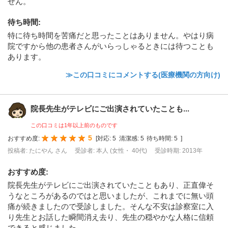
せん。
待ち時間
:
特に待ち時間を苦痛だと思ったことはありません。やはり病
院ですから他の患者さんがいらっしゃるときには待つことも
あります。
≫この口コミにコメントする(医療機関の方向け)
院長先生がテレビにご出演されていたことも...
この口コミは1年以上前のものです
5
おすすめ度:
[
対応:
5
清潔感:
5
待ち時間:
5
]
投稿者: たにやん さん
受診者: 本人 (女性・ 40代)
受診時期: 2013年
おすすめ度
:
院長先生がテレビにご出演されていたこともあり、正直偉そ
うなところがあるのではと思いましたが、これまでに無い頭
痛が続きましたので受診しました。そんな不安は診察室に入
り先生とお話した瞬間消え去り、先生の穏やかな人格に信頼
できると感じました。