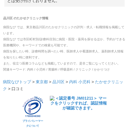
どは受け付けておりません。
品川区
の
たかせクリニック
情報
病院なび では、
東京都
品川区
の
たかせクリニック
の
評判・求人・転職
情報を掲載して
います。
病院なび では市区町村別/診療科目別に病院・医院・薬局を探せるほか、予約ができる
医療機関や、キーワードでの検索も可能です。
病院を探したい時、診療時間を調べたい時、医師求人や看護師求人、薬剤師求人情報
を知りたい時に便利です。
また、役立つ医療コラムなども掲載していますので、是非ご覧になってください。
関連キーワード:
内科 / 小児科 / 胃腸科 / 呼吸器科 / クリニック / かかりつけ
病院なびトップ
>
東京都
>
品川区
>
内科
小児科
>
たかせクリニッ
ク
>
口コミ
プライバシーマー
クについて