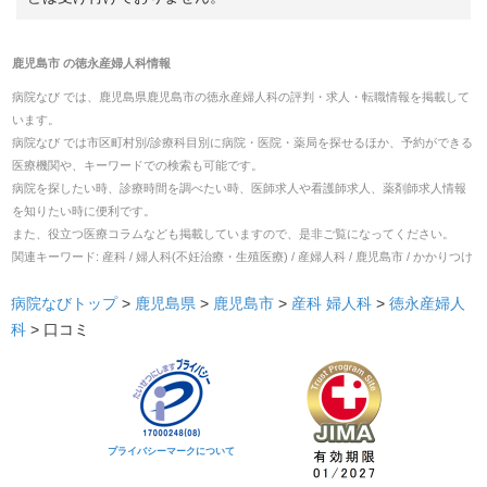
鹿児島市
の
徳永産婦人科
情報
病院なび では、
鹿児島県
鹿児島市
の
徳永産婦人科
の
評判・求人・転職
情報を掲載して
います。
病院なび では市区町村別/診療科目別に病院・医院・薬局を探せるほか、予約ができる
医療機関や、キーワードでの検索も可能です。
病院を探したい時、診療時間を調べたい時、医師求人や看護師求人、薬剤師求人情報
を知りたい時に便利です。
また、役立つ医療コラムなども掲載していますので、是非ご覧になってください。
関連キーワード:
産科 / 婦人科(不妊治療・生殖医療) / 産婦人科 / 鹿児島市 / かかりつけ
病院なびトップ
>
鹿児島県
>
鹿児島市
>
産科
婦人科
>
徳永産婦人
科
>
口コミ
プライバシーマークについて