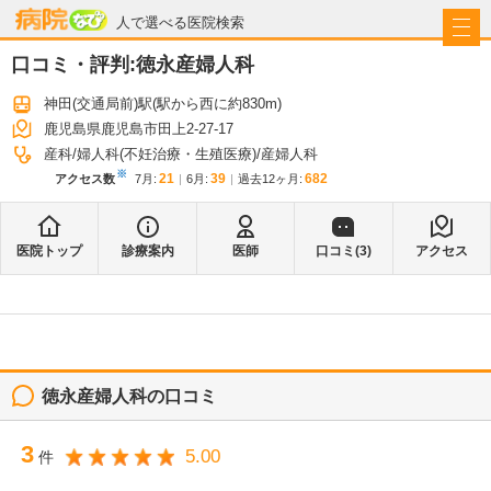
病院なび
人で選べる医院検索
口コミ・評判:
徳永産婦人科
神田(交通局前)駅
(駅から
西に約830m
)
鹿児島県鹿児島市田上2-27-17
産科
婦人科(不妊治療・生殖医療)
産婦人科
※
21
39
682
アクセス数
7月
:
6月
:
過去12ヶ月:
医院トップ
診療案内
医師
口コミ(
3
)
アクセス
徳永産婦人科
の口コミ
3
5.00
件