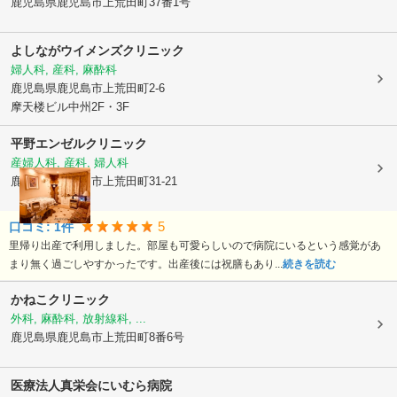
鹿児島県鹿児島市
上荒田町37番1号
よしながウイメンズクリニック
婦人科, 産科, 麻酔科
鹿児島県鹿児島市
上荒田町2-6
摩天楼ビル中州2F・3F
平野エンゼルクリニック
産婦人科, 産科, 婦人科
鹿児島県鹿児島市
上荒田町31-21
5
口コミ:
1
件
里帰り出産で利用しました。部屋も可愛らしいので病院にいるという感覚があ
まり無く過ごしやすかったです。出産後には祝膳もあり...
続きを読む
かねこクリニック
外科, 麻酔科, 放射線科, ...
鹿児島県鹿児島市
上荒田町8番6号
医療法人真栄会
にいむら病院