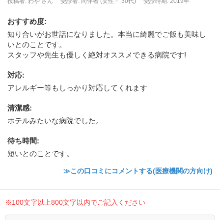
投稿者: わや さん
受診者: 同伴者 (女性・ 30代)
受診時期: 2019年
おすすめ度
:
知り合いがお世話になりました。本当に綺麗でご飯も美味し
いとのことです。
スタッフや先生も優しく絶対オススメできる病院です!
対応
:
アレルギー等もしっかり対応してくれます
清潔感
:
ホテルみたいな病院でした。
待ち時間
:
短いとのことです。
≫この口コミにコメントする(医療機関の方向け)
※100文字以上800文字以内でご記入ください