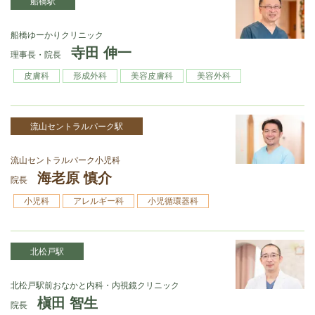
船橋駅
船橋ゆーかりクリニック
寺田 伸一
理事長・院長
皮膚科
形成外科
美容皮膚科
美容外科
流山セントラルパーク駅
流山セントラルパーク小児科
海老原 慎介
院長
小児科
アレルギー科
小児循環器科
北松戸駅
北松戸駅前おなかと内科・内視鏡クリニック
槇田 智生
院長