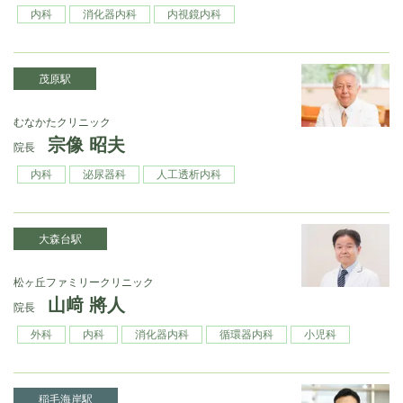
内科
消化器内科
内視鏡内科
茂原駅
むなかたクリニック
宗像 昭夫
院長
内科
泌尿器科
人工透析内科
大森台駅
松ヶ丘ファミリークリニック
山﨑 將人
院長
外科
内科
消化器内科
循環器内科
小児科
稲毛海岸駅