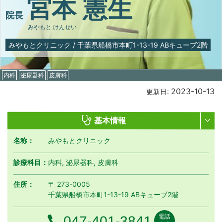
宮本 憲生
院長
みやもと けんせい
みやもとクリニック
/
千葉県船橋市本町1-13-19 ABキューブ2階
内科
泌尿器科
皮膚科
2023-10-13
更新日:
基本情報
名称：
みやもとクリニック
診療科目：
内科, 泌尿器科, 皮膚科
住所：
〒 273-0005
千葉県船橋市本町1-13-19 ABキューブ2階
電話
電話番号
047-401-3841