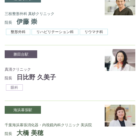
三枝整形外科 真砂クリニック
伊藤 崇
院長
整形外科
リハビリテーション科
リウマチ科
勝田台駅
真清クリニック
日比野 久美子
院長
眼科
海浜幕張駅
千葉海浜幕張消化器・内視鏡内科クリニック 美浜院
大橋 美穂
院長